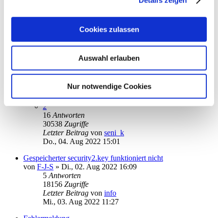
Fr., 05. Aug 2022 22:20
Auftrag bereits eingereicht
von
Dieter1952
»
Fr., 05. Aug 2022 13:40
Cookies zulassen
2
Antworten
15490
Zugriffe
Letzter Beitrag
von
Dieter1952
Auswahl erlauben
Fr., 05. Aug 2022 14:21
Fehlermeldung 12002 bei TAN-Überweisung
Nur notwendige Cookies
von
seni_k
»
Do., 28. Jul 2022 11:17
1
2
16
Antworten
30538
Zugriffe
Letzter Beitrag
von
seni_k
Do., 04. Aug 2022 15:01
Gespeicherter security2.key funktioniert nicht
von
F-J-S
»
Di., 02. Aug 2022 16:09
5
Antworten
18156
Zugriffe
Letzter Beitrag
von
info
Mi., 03. Aug 2022 11:27