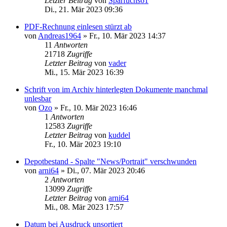
Letzter Beitrag
von
Sparfuchs61
Di., 21. Mär 2023 09:36
PDF-Rechnung einlesen stürzt ab
von
Andreas1964
»
Fr., 10. Mär 2023 14:37
11
Antworten
21718
Zugriffe
Letzter Beitrag
von
vader
Mi., 15. Mär 2023 16:39
Schrift von im Archiv hinterlegten Dokumente manchmal
unlesbar
von
Ozo
»
Fr., 10. Mär 2023 16:46
1
Antworten
12583
Zugriffe
Letzter Beitrag
von
kuddel
Fr., 10. Mär 2023 19:10
Depotbestand - Spalte "News/Portrait" verschwunden
von
arni64
»
Di., 07. Mär 2023 20:46
2
Antworten
13099
Zugriffe
Letzter Beitrag
von
arni64
Mi., 08. Mär 2023 17:57
Datum bei Ausdruck unsortiert