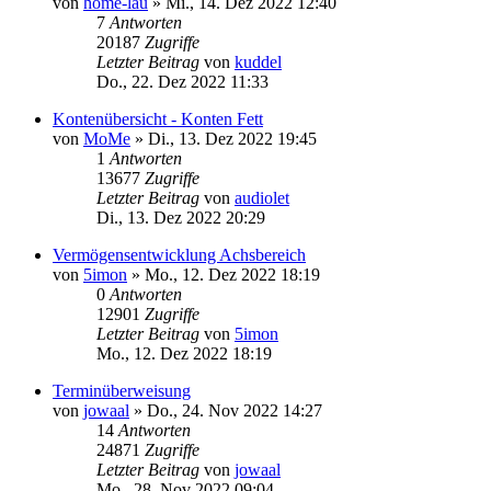
von
home-lau
»
Mi., 14. Dez 2022 12:40
7
Antworten
20187
Zugriffe
Letzter Beitrag
von
kuddel
Do., 22. Dez 2022 11:33
Kontenübersicht - Konten Fett
von
MoMe
»
Di., 13. Dez 2022 19:45
1
Antworten
13677
Zugriffe
Letzter Beitrag
von
audiolet
Di., 13. Dez 2022 20:29
Vermögensentwicklung Achsbereich
von
5imon
»
Mo., 12. Dez 2022 18:19
0
Antworten
12901
Zugriffe
Letzter Beitrag
von
5imon
Mo., 12. Dez 2022 18:19
Terminüberweisung
von
jowaal
»
Do., 24. Nov 2022 14:27
14
Antworten
24871
Zugriffe
Letzter Beitrag
von
jowaal
Mo., 28. Nov 2022 09:04