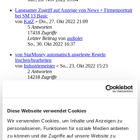
Langsamer Zugriff auf Anzeige von News + Firmenportrait
bei SM 13 Basic
von
KatZ
»
Do., 27. Okt 2022 21:09
5
Antworten
17418
Zugriffe
Letzter Beitrag
von
audiolet
So., 30. Okt 2022 16:37
von StarMoney automatisch angelegte Regeln
löschen/bearbeiten
von
Industriemeister
»
So., 23. Okt 2022 15:23
2
Antworten
14218
Zugriffe
Letzter Beitrag
von
kuddel
So., 23. Okt 2022 18:15
Vorhandene Regeln werden nicht immer angewendet
von
Tollimolli2
»
Mo., 10. Okt 2022 12:47
1
Antworten
Diese Webseite verwendet Cookies
14249
Zugriffe
Wir verwenden Cookies, um Inhalte und Anzeigen zu
Letzter Beitrag
von
Tollimolli2
Mo., 10. Okt 2022 13:01
personalisieren, Funktionen für soziale Medien anbieten
zu können und die Zugriffe auf unsere Website zu
Unterkonten weg seit 12B->13B ?