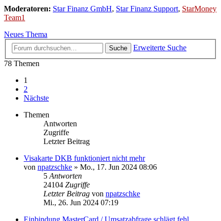
Moderatoren:
Star Finanz GmbH
,
Star Finanz Support
,
StarMoney
Team1
Neues Thema
Erweiterte Suche
Suche
78 Themen
1
2
Nächste
Themen
Antworten
Zugriffe
Letzter Beitrag
Visakarte DKB funktioniert nicht mehr
von
npatzschke
»
Mo., 17. Jun 2024 08:06
5
Antworten
24104
Zugriffe
Letzter Beitrag
von
npatzschke
Mi., 26. Jun 2024 07:19
Einbindung MasterCard / Umsatzabfrage schlägt fehl