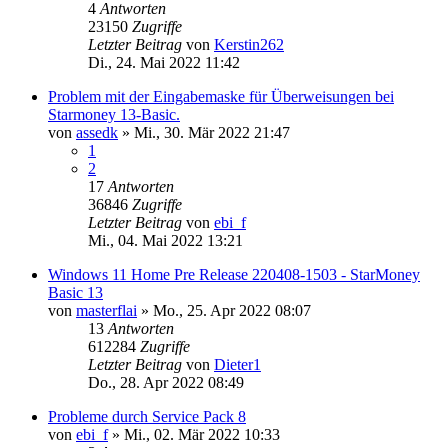
4
Antworten
23150
Zugriffe
Letzter Beitrag
von
Kerstin262
Di., 24. Mai 2022 11:42
Problem mit der Eingabemaske für Überweisungen bei
Starmoney 13-Basic.
von
assedk
»
Mi., 30. Mär 2022 21:47
1
2
17
Antworten
36846
Zugriffe
Letzter Beitrag
von
ebi_f
Mi., 04. Mai 2022 13:21
Windows 11 Home Pre Release 220408-1503 - StarMoney
Basic 13
von
masterflai
»
Mo., 25. Apr 2022 08:07
13
Antworten
612284
Zugriffe
Letzter Beitrag
von
Dieter1
Do., 28. Apr 2022 08:49
Probleme durch Service Pack 8
von
ebi_f
»
Mi., 02. Mär 2022 10:33