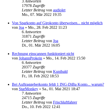
3
Antworten
17978
Zugriffe
Letzter Beitrag
von
audiolet
Mo., 07. Mär 2022 19:35
Von Sparkonto auf Girokonto überweisen... nicht möglich
von
Joa
»
Mo., 28. Feb 2022 11:23
6
Antworten
31871
Zugriffe
Letzter Beitrag
von
Joa
Di., 01. Mär 2022 16:05
Rechnung einscannen funktioniert nicht
von
JohannProkein
»
Mo., 14. Feb 2022 15:50
6
Antworten
20377
Zugriffe
Letzter Beitrag
von
Kunibald
Fr., 18. Feb 2022 18:53
Bei Auftraggeberkonto fehlt 1 ING-DiBa Konto... warum?
von
StarMonkey
»
Sa., 01. Mai 2021 18:47
7
Antworten
24715
Zugriffe
Letzter Beitrag
von
Frischluftfahrer
Do., 10. Feb 2022 12:41