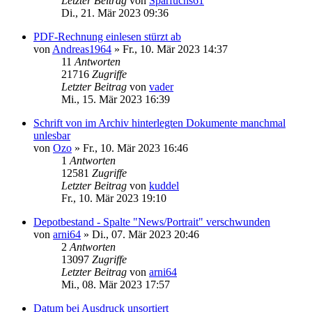
Letzter Beitrag
von
Sparfuchs61
Di., 21. Mär 2023 09:36
PDF-Rechnung einlesen stürzt ab
von
Andreas1964
»
Fr., 10. Mär 2023 14:37
11
Antworten
21716
Zugriffe
Letzter Beitrag
von
vader
Mi., 15. Mär 2023 16:39
Schrift von im Archiv hinterlegten Dokumente manchmal
unlesbar
von
Ozo
»
Fr., 10. Mär 2023 16:46
1
Antworten
12581
Zugriffe
Letzter Beitrag
von
kuddel
Fr., 10. Mär 2023 19:10
Depotbestand - Spalte "News/Portrait" verschwunden
von
arni64
»
Di., 07. Mär 2023 20:46
2
Antworten
13097
Zugriffe
Letzter Beitrag
von
arni64
Mi., 08. Mär 2023 17:57
Datum bei Ausdruck unsortiert