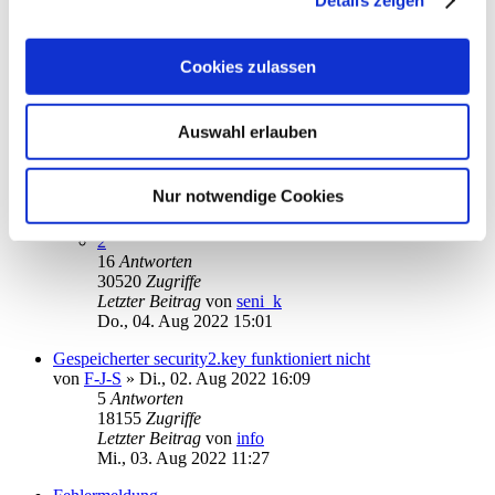
Fr., 05. Aug 2022 22:20
Auftrag bereits eingereicht
von
Dieter1952
»
Fr., 05. Aug 2022 13:40
Cookies zulassen
2
Antworten
15489
Zugriffe
Letzter Beitrag
von
Dieter1952
Auswahl erlauben
Fr., 05. Aug 2022 14:21
Fehlermeldung 12002 bei TAN-Überweisung
Nur notwendige Cookies
von
seni_k
»
Do., 28. Jul 2022 11:17
1
2
16
Antworten
30520
Zugriffe
Letzter Beitrag
von
seni_k
Do., 04. Aug 2022 15:01
Gespeicherter security2.key funktioniert nicht
von
F-J-S
»
Di., 02. Aug 2022 16:09
5
Antworten
18155
Zugriffe
Letzter Beitrag
von
info
Mi., 03. Aug 2022 11:27