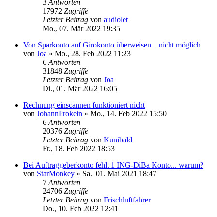
3
Antworten
17972
Zugriffe
Letzter Beitrag
von
audiolet
Mo., 07. Mär 2022 19:35
Von Sparkonto auf Girokonto überweisen... nicht möglich
von
Joa
»
Mo., 28. Feb 2022 11:23
6
Antworten
31848
Zugriffe
Letzter Beitrag
von
Joa
Di., 01. Mär 2022 16:05
Rechnung einscannen funktioniert nicht
von
JohannProkein
»
Mo., 14. Feb 2022 15:50
6
Antworten
20376
Zugriffe
Letzter Beitrag
von
Kunibald
Fr., 18. Feb 2022 18:53
Bei Auftraggeberkonto fehlt 1 ING-DiBa Konto... warum?
von
StarMonkey
»
Sa., 01. Mai 2021 18:47
7
Antworten
24706
Zugriffe
Letzter Beitrag
von
Frischluftfahrer
Do., 10. Feb 2022 12:41