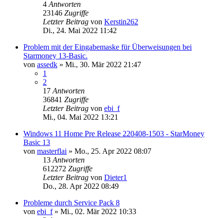
4
Antworten
23146
Zugriffe
Letzter Beitrag
von
Kerstin262
Di., 24. Mai 2022 11:42
Problem mit der Eingabemaske für Überweisungen bei
Starmoney 13-Basic.
von
assedk
»
Mi., 30. Mär 2022 21:47
1
2
17
Antworten
36841
Zugriffe
Letzter Beitrag
von
ebi_f
Mi., 04. Mai 2022 13:21
Windows 11 Home Pre Release 220408-1503 - StarMoney
Basic 13
von
masterflai
»
Mo., 25. Apr 2022 08:07
13
Antworten
612272
Zugriffe
Letzter Beitrag
von
Dieter1
Do., 28. Apr 2022 08:49
Probleme durch Service Pack 8
von
ebi_f
»
Mi., 02. Mär 2022 10:33