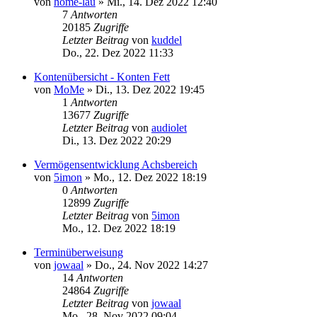
von
home-lau
»
Mi., 14. Dez 2022 12:40
7
Antworten
20185
Zugriffe
Letzter Beitrag
von
kuddel
Do., 22. Dez 2022 11:33
Kontenübersicht - Konten Fett
von
MoMe
»
Di., 13. Dez 2022 19:45
1
Antworten
13677
Zugriffe
Letzter Beitrag
von
audiolet
Di., 13. Dez 2022 20:29
Vermögensentwicklung Achsbereich
von
5imon
»
Mo., 12. Dez 2022 18:19
0
Antworten
12899
Zugriffe
Letzter Beitrag
von
5imon
Mo., 12. Dez 2022 18:19
Terminüberweisung
von
jowaal
»
Do., 24. Nov 2022 14:27
14
Antworten
24864
Zugriffe
Letzter Beitrag
von
jowaal
Mo., 28. Nov 2022 09:04