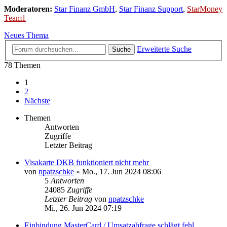
Moderatoren:
Star Finanz GmbH
,
Star Finanz Support
,
StarMoney
Team1
Neues Thema
Erweiterte Suche
Suche
78 Themen
1
2
Nächste
Themen
Antworten
Zugriffe
Letzter Beitrag
Visakarte DKB funktioniert nicht mehr
von
npatzschke
»
Mo., 17. Jun 2024 08:06
5
Antworten
24085
Zugriffe
Letzter Beitrag
von
npatzschke
Mi., 26. Jun 2024 07:19
Einbindung MasterCard / Umsatzabfrage schlägt fehl