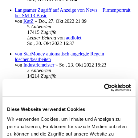
Langsamer Zugriff auf Anzeige von News + Firmenportrait
bei SM 13 Basic
von
KatZ
»
Do., 27. Okt 2022 21:09
5
Antworten
17415
Zugriffe
Letzter Beitrag
von
audiolet
So., 30. Okt 2022 16:37
von StarMoney automatisch angelegte Regeln
löschen/bearbeiten
von
Industriemeister
»
So., 23. Okt 2022 15:23
2
Antworten
14214
Zugriffe
Letzter Beitrag
von
kuddel
So., 23. Okt 2022 18:15
Vorhandene Regeln werden nicht immer angewendet
von
Tollimolli2
»
Mo., 10. Okt 2022 12:47
1
Antworten
Diese Webseite verwendet Cookies
14248
Zugriffe
Wir verwenden Cookies, um Inhalte und Anzeigen zu
Letzter Beitrag
von
Tollimolli2
Mo., 10. Okt 2022 13:01
personalisieren, Funktionen für soziale Medien anbieten
zu können und die Zugriffe auf unsere Website zu
Unterkonten weg seit 12B->13B ?