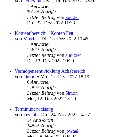
von
home-lau
»
Mi., 14. Dez 2022 12:40
7
Antworten
20185
Zugriffe
Letzter Beitrag
von
kuddel
Do., 22. Dez 2022 11:33
Kontenübersicht - Konten Fett
von
MoMe
»
Di., 13. Dez 2022 19:45
1
Antworten
13677
Zugriffe
Letzter Beitrag
von
audiolet
Di., 13. Dez 2022 20:29
Vermögensentwicklung Achsbereich
von
5imon
»
Mo., 12. Dez 2022 18:19
0
Antworten
12897
Zugriffe
Letzter Beitrag
von
5imon
Mo., 12. Dez 2022 18:19
Terminüberweisung
von
jowaal
»
Do., 24. Nov 2022 14:27
14
Antworten
24863
Zugriffe
Letzter Beitrag
von
jowaal
Mo., 28. Nov 2022 09:04