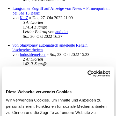
Langsamer Zugriff auf Anzeige von News + Firmenportrait
bei SM 13 Basic
von
KatZ
»
Do., 27. Okt 2022 21:09
5
Antworten
17414
Zugriffe
Letzter Beitrag
von
audiolet
So., 30. Okt 2022 16:37
von StarMoney automatisch angelegte Regeln
löschen/bearbeiten
von
Industriemeister
»
So., 23. Okt 2022 15:23
2
Antworten
14213
Zugriffe
Letzter Beitrag
von
kuddel
So., 23. Okt 2022 18:15
Vorhandene Regeln werden nicht immer angewendet
von
Tollimolli2
»
Mo., 10. Okt 2022 12:47
1
Antworten
Diese Webseite verwendet Cookies
14245
Zugriffe
Wir verwenden Cookies, um Inhalte und Anzeigen zu
Letzter Beitrag
von
Tollimolli2
Mo., 10. Okt 2022 13:01
personalisieren, Funktionen für soziale Medien anbieten
zu können und die Zugriffe auf unsere Website zu
Unterkonten weg seit 12B->13B ?