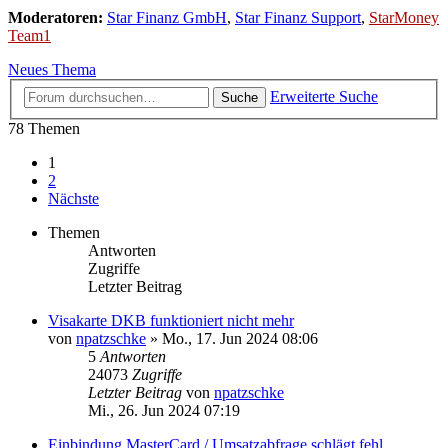
Moderatoren:
Star Finanz GmbH
,
Star Finanz Support
,
StarMoney
Team1
Neues Thema
Erweiterte Suche
Suche
78 Themen
1
2
Nächste
Themen
Antworten
Zugriffe
Letzter Beitrag
Visakarte DKB funktioniert nicht mehr
von
npatzschke
»
Mo., 17. Jun 2024 08:06
5
Antworten
24073
Zugriffe
Letzter Beitrag
von
npatzschke
Mi., 26. Jun 2024 07:19
Einbindung MasterCard / Umsatzabfrage schlägt fehl