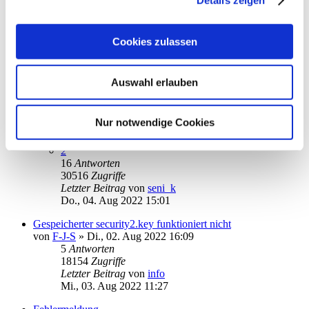
Fr., 05. Aug 2022 22:20
Auftrag bereits eingereicht
von
Dieter1952
»
Fr., 05. Aug 2022 13:40
Cookies zulassen
2
Antworten
15488
Zugriffe
Letzter Beitrag
von
Dieter1952
Auswahl erlauben
Fr., 05. Aug 2022 14:21
Fehlermeldung 12002 bei TAN-Überweisung
Nur notwendige Cookies
von
seni_k
»
Do., 28. Jul 2022 11:17
1
2
16
Antworten
30516
Zugriffe
Letzter Beitrag
von
seni_k
Do., 04. Aug 2022 15:01
Gespeicherter security2.key funktioniert nicht
von
F-J-S
»
Di., 02. Aug 2022 16:09
5
Antworten
18154
Zugriffe
Letzter Beitrag
von
info
Mi., 03. Aug 2022 11:27