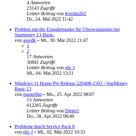
4
Antworten
23143
Zugriffe
Letzter Beitrag
von
Kerstin262
Di., 24. Mai 2022 11:42
Problem mit der Eingabemaske für Überweisungen bei
Starmoney 13-Basic.
von
assedk
»
Mi., 30. Mär 2022 21:47
1
2
17
Antworten
36841
Zugriffe
Letzter Beitrag
von
ebi_f
Mi., 04. Mai 2022 13:21
Windows 11 Home Pre Release 220408-1503 - StarMoney
Basic 13
von
masterflai
»
Mo., 25. Apr 2022 08:07
13
Antworten
612265
Zugriffe
Letzter Beitrag
von
Dieter1
Do., 28. Apr 2022 08:49
Probleme durch Service Pack 8
von
ebi_f
»
Mi., 02. Mär 2022 10:33