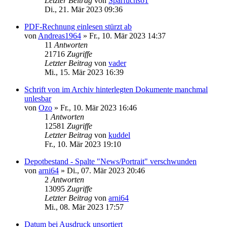
Letzter Beitrag
von
Sparfuchs61
Di., 21. Mär 2023 09:36
PDF-Rechnung einlesen stürzt ab
von
Andreas1964
»
Fr., 10. Mär 2023 14:37
11
Antworten
21716
Zugriffe
Letzter Beitrag
von
vader
Mi., 15. Mär 2023 16:39
Schrift von im Archiv hinterlegten Dokumente manchmal
unlesbar
von
Ozo
»
Fr., 10. Mär 2023 16:46
1
Antworten
12581
Zugriffe
Letzter Beitrag
von
kuddel
Fr., 10. Mär 2023 19:10
Depotbestand - Spalte "News/Portrait" verschwunden
von
arni64
»
Di., 07. Mär 2023 20:46
2
Antworten
13095
Zugriffe
Letzter Beitrag
von
arni64
Mi., 08. Mär 2023 17:57
Datum bei Ausdruck unsortiert