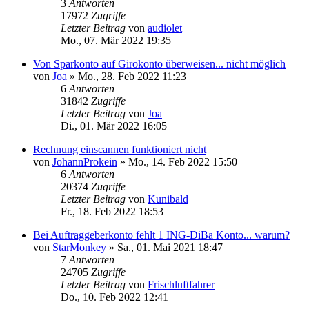
3
Antworten
17972
Zugriffe
Letzter Beitrag
von
audiolet
Mo., 07. Mär 2022 19:35
Von Sparkonto auf Girokonto überweisen... nicht möglich
von
Joa
»
Mo., 28. Feb 2022 11:23
6
Antworten
31842
Zugriffe
Letzter Beitrag
von
Joa
Di., 01. Mär 2022 16:05
Rechnung einscannen funktioniert nicht
von
JohannProkein
»
Mo., 14. Feb 2022 15:50
6
Antworten
20374
Zugriffe
Letzter Beitrag
von
Kunibald
Fr., 18. Feb 2022 18:53
Bei Auftraggeberkonto fehlt 1 ING-DiBa Konto... warum?
von
StarMonkey
»
Sa., 01. Mai 2021 18:47
7
Antworten
24705
Zugriffe
Letzter Beitrag
von
Frischluftfahrer
Do., 10. Feb 2022 12:41