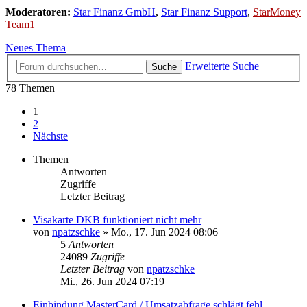
Moderatoren:
Star Finanz GmbH
,
Star Finanz Support
,
StarMoney
Team1
Neues Thema
Erweiterte Suche
Suche
78 Themen
1
2
Nächste
Themen
Antworten
Zugriffe
Letzter Beitrag
Visakarte DKB funktioniert nicht mehr
von
npatzschke
»
Mo., 17. Jun 2024 08:06
5
Antworten
24089
Zugriffe
Letzter Beitrag
von
npatzschke
Mi., 26. Jun 2024 07:19
Einbindung MasterCard / Umsatzabfrage schlägt fehl