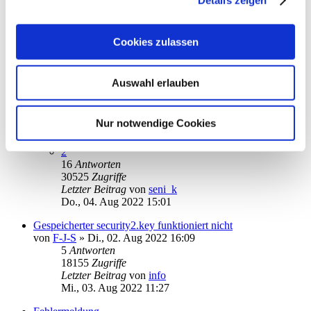
Fr., 05. Aug 2022 22:20
Auftrag bereits eingereicht
von
Dieter1952
»
Fr., 05. Aug 2022 13:40
Cookies zulassen
2
Antworten
15489
Zugriffe
Letzter Beitrag
von
Dieter1952
Auswahl erlauben
Fr., 05. Aug 2022 14:21
Fehlermeldung 12002 bei TAN-Überweisung
Nur notwendige Cookies
von
seni_k
»
Do., 28. Jul 2022 11:17
1
2
16
Antworten
30525
Zugriffe
Letzter Beitrag
von
seni_k
Do., 04. Aug 2022 15:01
Gespeicherter security2.key funktioniert nicht
von
F-J-S
»
Di., 02. Aug 2022 16:09
5
Antworten
18155
Zugriffe
Letzter Beitrag
von
info
Mi., 03. Aug 2022 11:27