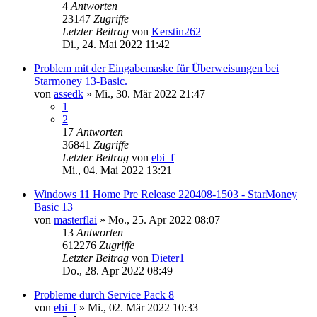
4
Antworten
23147
Zugriffe
Letzter Beitrag
von
Kerstin262
Di., 24. Mai 2022 11:42
Problem mit der Eingabemaske für Überweisungen bei
Starmoney 13-Basic.
von
assedk
»
Mi., 30. Mär 2022 21:47
1
2
17
Antworten
36841
Zugriffe
Letzter Beitrag
von
ebi_f
Mi., 04. Mai 2022 13:21
Windows 11 Home Pre Release 220408-1503 - StarMoney
Basic 13
von
masterflai
»
Mo., 25. Apr 2022 08:07
13
Antworten
612276
Zugriffe
Letzter Beitrag
von
Dieter1
Do., 28. Apr 2022 08:49
Probleme durch Service Pack 8
von
ebi_f
»
Mi., 02. Mär 2022 10:33