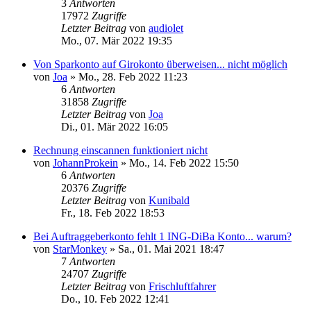
3
Antworten
17972
Zugriffe
Letzter Beitrag
von
audiolet
Mo., 07. Mär 2022 19:35
Von Sparkonto auf Girokonto überweisen... nicht möglich
von
Joa
»
Mo., 28. Feb 2022 11:23
6
Antworten
31858
Zugriffe
Letzter Beitrag
von
Joa
Di., 01. Mär 2022 16:05
Rechnung einscannen funktioniert nicht
von
JohannProkein
»
Mo., 14. Feb 2022 15:50
6
Antworten
20376
Zugriffe
Letzter Beitrag
von
Kunibald
Fr., 18. Feb 2022 18:53
Bei Auftraggeberkonto fehlt 1 ING-DiBa Konto... warum?
von
StarMonkey
»
Sa., 01. Mai 2021 18:47
7
Antworten
24707
Zugriffe
Letzter Beitrag
von
Frischluftfahrer
Do., 10. Feb 2022 12:41