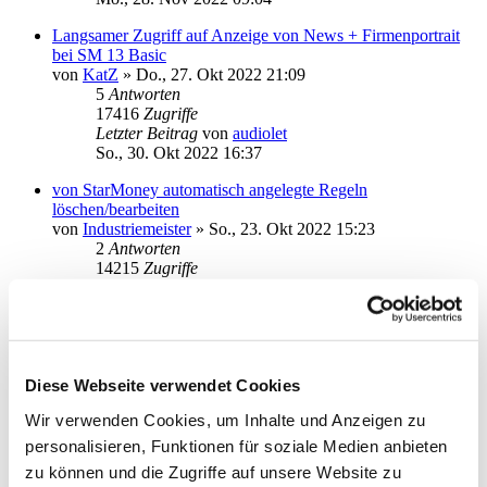
Langsamer Zugriff auf Anzeige von News + Firmenportrait
bei SM 13 Basic
von
KatZ
»
Do., 27. Okt 2022 21:09
5
Antworten
17416
Zugriffe
Letzter Beitrag
von
audiolet
So., 30. Okt 2022 16:37
von StarMoney automatisch angelegte Regeln
löschen/bearbeiten
von
Industriemeister
»
So., 23. Okt 2022 15:23
2
Antworten
14215
Zugriffe
Letzter Beitrag
von
kuddel
So., 23. Okt 2022 18:15
Vorhandene Regeln werden nicht immer angewendet
von
Tollimolli2
»
Mo., 10. Okt 2022 12:47
1
Antworten
Diese Webseite verwendet Cookies
14248
Zugriffe
Wir verwenden Cookies, um Inhalte und Anzeigen zu
Letzter Beitrag
von
Tollimolli2
Mo., 10. Okt 2022 13:01
personalisieren, Funktionen für soziale Medien anbieten
zu können und die Zugriffe auf unsere Website zu
Unterkonten weg seit 12B->13B ?