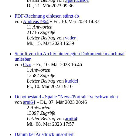
Letzter Beitrag
von
Sparfuchs61
Di., 21. Mär 2023 09:36
PDF-Rechnung einlesen stürzt ab
von
Andreas1964
»
Fr., 10. Mär 2023 14:37
11
Antworten
21716
Zugriffe
Letzter Beitrag
von
vader
Mi., 15. Mär 2023 16:39
Schrift von im Archiv hinterlegten Dokumente manchmal
unlesbar
von
Ozo
»
Fr., 10. Mär 2023 16:46
1
Antworten
12582
Zugriffe
Letzter Beitrag
von
kuddel
Fr., 10. Mär 2023 19:10
Depotbestand - Spalte "News/Portrait" verschwunden
von
arni64
»
Di., 07. Mär 2023 20:46
2
Antworten
13097
Zugriffe
Letzter Beitrag
von
arni64
Mi., 08. Mär 2023 17:57
Datum bei Ausdruck unsortiert