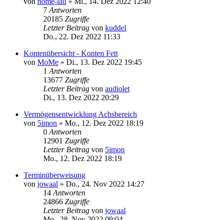
von
home-lau
»
Mi., 14. Dez 2022 12:40
7
Antworten
20185
Zugriffe
Letzter Beitrag
von
kuddel
Do., 22. Dez 2022 11:33
Kontenübersicht - Konten Fett
von
MoMe
»
Di., 13. Dez 2022 19:45
1
Antworten
13677
Zugriffe
Letzter Beitrag
von
audiolet
Di., 13. Dez 2022 20:29
Vermögensentwicklung Achsbereich
von
5imon
»
Mo., 12. Dez 2022 18:19
0
Antworten
12901
Zugriffe
Letzter Beitrag
von
5imon
Mo., 12. Dez 2022 18:19
Terminüberweisung
von
jowaal
»
Do., 24. Nov 2022 14:27
14
Antworten
24866
Zugriffe
Letzter Beitrag
von
jowaal
Mo., 28. Nov 2022 09:04