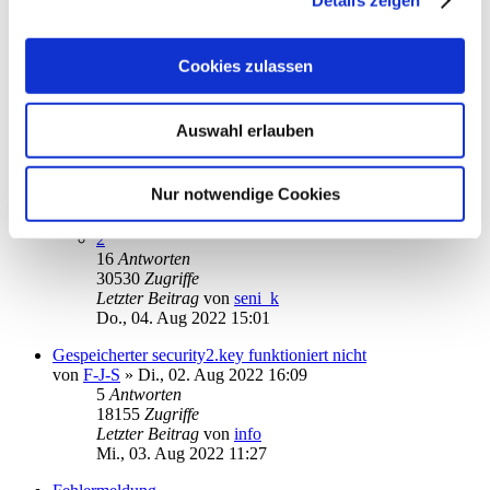
Fr., 05. Aug 2022 22:20
Auftrag bereits eingereicht
von
Dieter1952
»
Fr., 05. Aug 2022 13:40
Cookies zulassen
2
Antworten
15489
Zugriffe
Letzter Beitrag
von
Dieter1952
Auswahl erlauben
Fr., 05. Aug 2022 14:21
Fehlermeldung 12002 bei TAN-Überweisung
Nur notwendige Cookies
von
seni_k
»
Do., 28. Jul 2022 11:17
1
2
16
Antworten
30530
Zugriffe
Letzter Beitrag
von
seni_k
Do., 04. Aug 2022 15:01
Gespeicherter security2.key funktioniert nicht
von
F-J-S
»
Di., 02. Aug 2022 16:09
5
Antworten
18155
Zugriffe
Letzter Beitrag
von
info
Mi., 03. Aug 2022 11:27