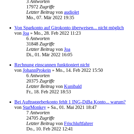
3
Antworten
17972
Zugriffe
Letzter Beitrag
von
audiolet
Mo., 07. Mär 2022 19:35
Von Sparkonto auf Girokonto überweisen... nicht möglich
von
Joa
»
Mo., 28. Feb 2022 11:23
6
Antworten
31848
Zugriffe
Letzter Beitrag
von
Joa
Di., 01. Mär 2022 16:05
Rechnung einscannen funktioniert nicht
von
JohannProkein
»
Mo., 14. Feb 2022 15:50
6
Antworten
20375
Zugriffe
Letzter Beitrag
von
Kunibald
Fr., 18. Feb 2022 18:53
Bei Auftraggeberkonto fehlt 1 ING-DiBa Konto... warum?
von
StarMonkey
»
Sa., 01. Mai 2021 18:47
7
Antworten
24705
Zugriffe
Letzter Beitrag
von
Frischluftfahrer
Do., 10. Feb 2022 12:41