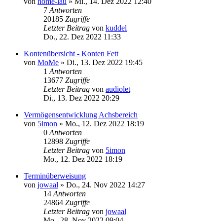
von
home-lau
»
Mi., 14. Dez 2022 12:40
7
Antworten
20185
Zugriffe
Letzter Beitrag
von
kuddel
Do., 22. Dez 2022 11:33
Kontenübersicht - Konten Fett
von
MoMe
»
Di., 13. Dez 2022 19:45
1
Antworten
13677
Zugriffe
Letzter Beitrag
von
audiolet
Di., 13. Dez 2022 20:29
Vermögensentwicklung Achsbereich
von
5imon
»
Mo., 12. Dez 2022 18:19
0
Antworten
12898
Zugriffe
Letzter Beitrag
von
5imon
Mo., 12. Dez 2022 18:19
Terminüberweisung
von
jowaal
»
Do., 24. Nov 2022 14:27
14
Antworten
24864
Zugriffe
Letzter Beitrag
von
jowaal
Mo., 28. Nov 2022 09:04