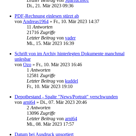
Letzter Beitrag
von
Sparfuchs61
Di., 21. Mär 2023 09:36
PDF-Rechnung einlesen stürzt ab
von
Andreas1964
»
Fr., 10. Mär 2023 14:37
11
Antworten
21716
Zugriffe
Letzter Beitrag
von
vader
Mi., 15. Mär 2023 16:39
Schrift von im Archiv hinterlegten Dokumente manchmal
unlesbar
von
Ozo
»
Fr., 10. Mär 2023 16:46
1
Antworten
12581
Zugriffe
Letzter Beitrag
von
kuddel
Fr., 10. Mär 2023 19:10
Depotbestand - Spalte "News/Portrait" verschwunden
von
arni64
»
Di., 07. Mär 2023 20:46
2
Antworten
13096
Zugriffe
Letzter Beitrag
von
arni64
Mi., 08. Mär 2023 17:57
Datum bei Ausdruck unsortiert