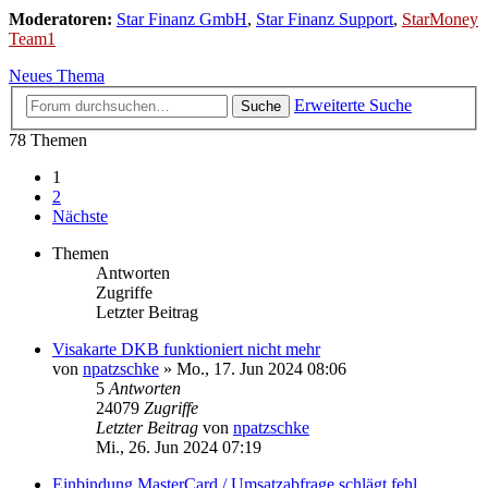
Moderatoren:
Star Finanz GmbH
,
Star Finanz Support
,
StarMoney
Team1
Neues Thema
Erweiterte Suche
Suche
78 Themen
1
2
Nächste
Themen
Antworten
Zugriffe
Letzter Beitrag
Visakarte DKB funktioniert nicht mehr
von
npatzschke
»
Mo., 17. Jun 2024 08:06
5
Antworten
24079
Zugriffe
Letzter Beitrag
von
npatzschke
Mi., 26. Jun 2024 07:19
Einbindung MasterCard / Umsatzabfrage schlägt fehl