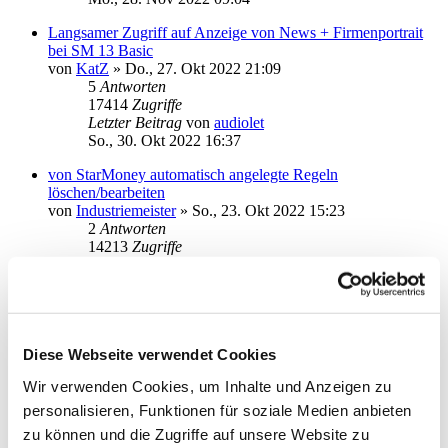
Langsamer Zugriff auf Anzeige von News + Firmenportrait
bei SM 13 Basic
von
KatZ
»
Do., 27. Okt 2022 21:09
5
Antworten
17414
Zugriffe
Letzter Beitrag
von
audiolet
So., 30. Okt 2022 16:37
von StarMoney automatisch angelegte Regeln
löschen/bearbeiten
von
Industriemeister
»
So., 23. Okt 2022 15:23
2
Antworten
14213
Zugriffe
Letzter Beitrag
von
kuddel
So., 23. Okt 2022 18:15
Vorhandene Regeln werden nicht immer angewendet
von
Tollimolli2
»
Mo., 10. Okt 2022 12:47
1
Antworten
Diese Webseite verwendet Cookies
14247
Zugriffe
Wir verwenden Cookies, um Inhalte und Anzeigen zu
Letzter Beitrag
von
Tollimolli2
Mo., 10. Okt 2022 13:01
personalisieren, Funktionen für soziale Medien anbieten
zu können und die Zugriffe auf unsere Website zu
Unterkonten weg seit 12B->13B ?