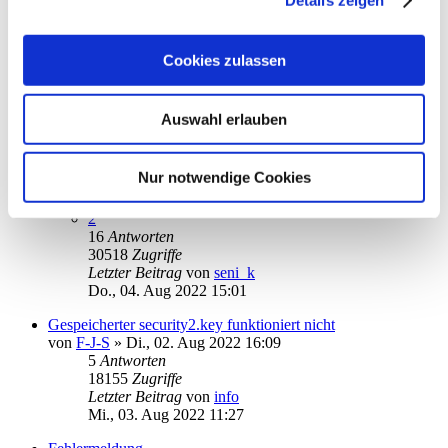
Fr., 05. Aug 2022 22:20
Auftrag bereits eingereicht
von
Dieter1952
»
Fr., 05. Aug 2022 13:40
Cookies zulassen
2
Antworten
15489
Zugriffe
Letzter Beitrag
von
Dieter1952
Auswahl erlauben
Fr., 05. Aug 2022 14:21
Fehlermeldung 12002 bei TAN-Überweisung
Nur notwendige Cookies
von
seni_k
»
Do., 28. Jul 2022 11:17
1
2
16
Antworten
30518
Zugriffe
Letzter Beitrag
von
seni_k
Do., 04. Aug 2022 15:01
Gespeicherter security2.key funktioniert nicht
von
F-J-S
»
Di., 02. Aug 2022 16:09
5
Antworten
18155
Zugriffe
Letzter Beitrag
von
info
Mi., 03. Aug 2022 11:27