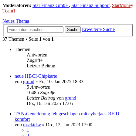
Moderatoren:
Star Finanz GmbH
,
Star Finanz Support
,
StarMoney
Team1
Neues Thema
Erweiterte Suche
Suche
37 Themen • Seite
1
von
1
Themen
Antworten
Zugriffe
Letzter Beitrag
neue HBCI-Chipkarte
von
grund
»
Fr., 10. Jan 2025 18:33
5
Antworten
16485
Zugriffe
Letzter Beitrag
von
grund
Do., 16. Jan 2025 17:05
TAN-Generierung fehlgeschlagen mit cyberjack RFID
komfort
von
mscktdsv
»
Do., 12. Jan 2023 17:00
1
2