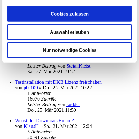
Installation scheitert
von
Lutzi54
»
Mo., 29. Mär 2021 11:04
Cookies zulassen
14
Antworten
33763
Zugriffe
Letzter Beitrag
von
kuddel
Auswahl erlauben
Do., 01. Apr 2021 10:39
Amazon
von
StefanKleist
»
Fr., 26. Mär 2021 18:19
Nur notwendige Cookies
8
Antworten
23456
Zugriffe
Letzter Beitrag
von
StefanKleist
Sa., 27. Mär 2021 19:57
Testinstallation mit DKB Lizenz freischalten
von
pbs109
»
Do., 25. Mär 2021 10:22
1
Antworten
16070
Zugriffe
Letzter Beitrag
von
kuddel
Do., 25. Mär 2021 11:50
Wo ist der Download-Button?
von
KlausH
»
So., 21. Mär 2021 12:04
5
Antworten
20591
Zugriffe