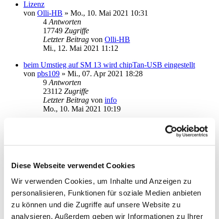
Lizenz
von
Olli-HB
»
Mo., 10. Mai 2021 10:31
4
Antworten
17749
Zugriffe
Letzter Beitrag
von
Olli-HB
Mi., 12. Mai 2021 11:12
beim Umstieg auf SM 13 wird chipTan-USB eingestellt
von
pbs109
»
Mi., 07. Apr 2021 18:28
9
Antworten
23112
Zugriffe
Letzter Beitrag
von
info
Mo., 10. Mai 2021 10:19
Kontendokumente nicht lesbar
von
andgar
»
Do., 29. Apr 2021 14:17
3
Antworten
17420
Zugriffe
Letzter Beitrag
von
kuddel
Diese Webseite verwendet Cookies
Fr., 30. Apr 2021 15:12
Wir verwenden Cookies, um Inhalte und Anzeigen zu
Online-Update Abbruch Modul=app_8
personalisieren, Funktionen für soziale Medien anbieten
von
haukeno
»
Mi., 28. Apr 2021 09:11
6
Antworten
zu können und die Zugriffe auf unsere Website zu
21285
Zugriffe
analysieren. Außerdem geben wir Informationen zu Ihrer