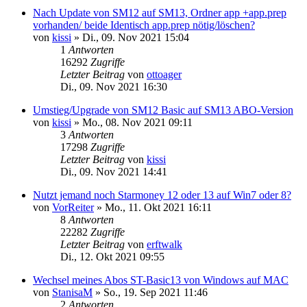
Nach Update von SM12 auf SM13, Ordner app +app.prep
vorhanden/ beide Identisch app.prep nötig/löschen?
von
kissi
»
Di., 09. Nov 2021 15:04
1
Antworten
16292
Zugriffe
Letzter Beitrag
von
ottoager
Di., 09. Nov 2021 16:30
Umstieg/Upgrade von SM12 Basic auf SM13 ABO-Version
von
kissi
»
Mo., 08. Nov 2021 09:11
3
Antworten
17298
Zugriffe
Letzter Beitrag
von
kissi
Di., 09. Nov 2021 14:41
Nutzt jemand noch Starmoney 12 oder 13 auf Win7 oder 8?
von
VorReiter
»
Mo., 11. Okt 2021 16:11
8
Antworten
22282
Zugriffe
Letzter Beitrag
von
erftwalk
Di., 12. Okt 2021 09:55
Wechsel meines Abos ST-Basic13 von Windows auf MAC
von
StanisaM
»
So., 19. Sep 2021 11:46
2
Antworten