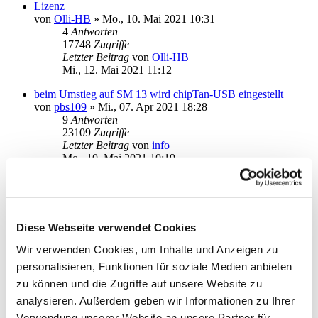
Lizenz
von
Olli-HB
»
Mo., 10. Mai 2021 10:31
4
Antworten
17748
Zugriffe
Letzter Beitrag
von
Olli-HB
Mi., 12. Mai 2021 11:12
beim Umstieg auf SM 13 wird chipTan-USB eingestellt
von
pbs109
»
Mi., 07. Apr 2021 18:28
9
Antworten
23109
Zugriffe
Letzter Beitrag
von
info
Mo., 10. Mai 2021 10:19
Kontendokumente nicht lesbar
von
andgar
»
Do., 29. Apr 2021 14:17
3
Antworten
17418
Zugriffe
Diese Webseite verwendet Cookies
Letzter Beitrag
von
kuddel
Fr., 30. Apr 2021 15:12
Wir verwenden Cookies, um Inhalte und Anzeigen zu
personalisieren, Funktionen für soziale Medien anbieten
Online-Update Abbruch Modul=app_8
von
haukeno
»
Mi., 28. Apr 2021 09:11
zu können und die Zugriffe auf unsere Website zu
6
Antworten
analysieren. Außerdem geben wir Informationen zu Ihrer
21284
Zugriffe
Verwendung unserer Website an unsere Partner für