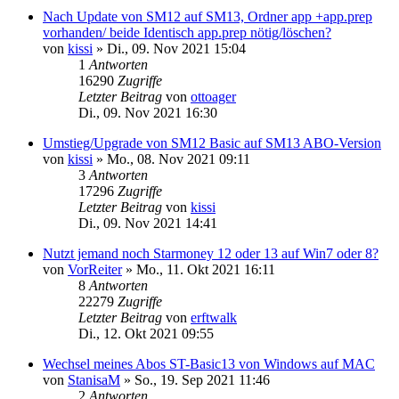
Nach Update von SM12 auf SM13, Ordner app +app.prep
vorhanden/ beide Identisch app.prep nötig/löschen?
von
kissi
»
Di., 09. Nov 2021 15:04
1
Antworten
16290
Zugriffe
Letzter Beitrag
von
ottoager
Di., 09. Nov 2021 16:30
Umstieg/Upgrade von SM12 Basic auf SM13 ABO-Version
von
kissi
»
Mo., 08. Nov 2021 09:11
3
Antworten
17296
Zugriffe
Letzter Beitrag
von
kissi
Di., 09. Nov 2021 14:41
Nutzt jemand noch Starmoney 12 oder 13 auf Win7 oder 8?
von
VorReiter
»
Mo., 11. Okt 2021 16:11
8
Antworten
22279
Zugriffe
Letzter Beitrag
von
erftwalk
Di., 12. Okt 2021 09:55
Wechsel meines Abos ST-Basic13 von Windows auf MAC
von
StanisaM
»
So., 19. Sep 2021 11:46
2
Antworten