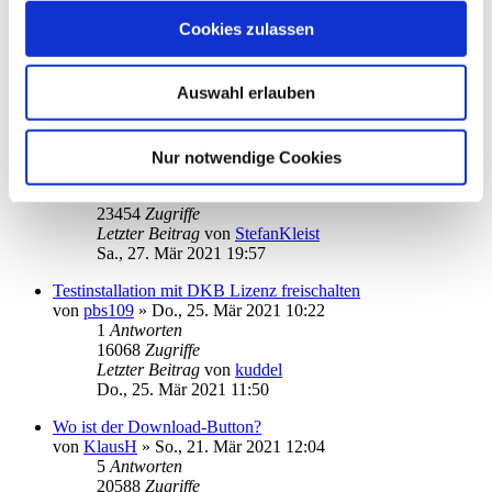
Installation scheitert
Cookies zulassen
von
Lutzi54
»
Mo., 29. Mär 2021 11:04
14
Antworten
33753
Zugriffe
Auswahl erlauben
Letzter Beitrag
von
kuddel
Do., 01. Apr 2021 10:39
Amazon
Nur notwendige Cookies
von
StefanKleist
»
Fr., 26. Mär 2021 18:19
8
Antworten
23454
Zugriffe
Letzter Beitrag
von
StefanKleist
Sa., 27. Mär 2021 19:57
Testinstallation mit DKB Lizenz freischalten
von
pbs109
»
Do., 25. Mär 2021 10:22
1
Antworten
16068
Zugriffe
Letzter Beitrag
von
kuddel
Do., 25. Mär 2021 11:50
Wo ist der Download-Button?
von
KlausH
»
So., 21. Mär 2021 12:04
5
Antworten
20588
Zugriffe