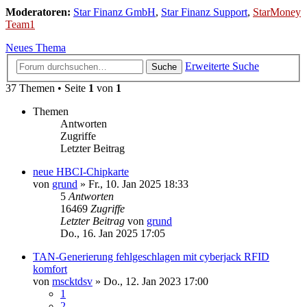
Moderatoren:
Star Finanz GmbH
,
Star Finanz Support
,
StarMoney
Team1
Neues Thema
Erweiterte Suche
Suche
37 Themen • Seite
1
von
1
Themen
Antworten
Zugriffe
Letzter Beitrag
neue HBCI-Chipkarte
von
grund
»
Fr., 10. Jan 2025 18:33
5
Antworten
16469
Zugriffe
Letzter Beitrag
von
grund
Do., 16. Jan 2025 17:05
TAN-Generierung fehlgeschlagen mit cyberjack RFID
komfort
von
mscktdsv
»
Do., 12. Jan 2023 17:00
1
2