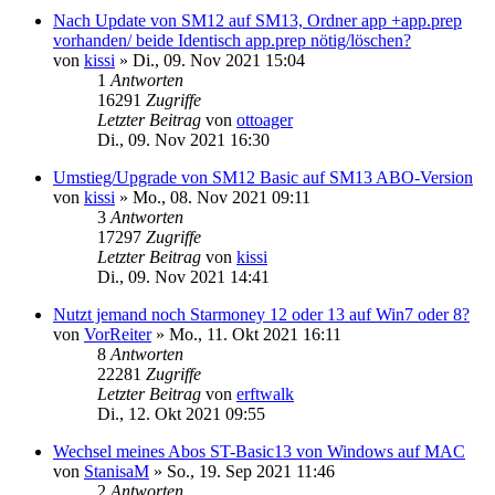
Nach Update von SM12 auf SM13, Ordner app +app.prep
vorhanden/ beide Identisch app.prep nötig/löschen?
von
kissi
»
Di., 09. Nov 2021 15:04
1
Antworten
16291
Zugriffe
Letzter Beitrag
von
ottoager
Di., 09. Nov 2021 16:30
Umstieg/Upgrade von SM12 Basic auf SM13 ABO-Version
von
kissi
»
Mo., 08. Nov 2021 09:11
3
Antworten
17297
Zugriffe
Letzter Beitrag
von
kissi
Di., 09. Nov 2021 14:41
Nutzt jemand noch Starmoney 12 oder 13 auf Win7 oder 8?
von
VorReiter
»
Mo., 11. Okt 2021 16:11
8
Antworten
22281
Zugriffe
Letzter Beitrag
von
erftwalk
Di., 12. Okt 2021 09:55
Wechsel meines Abos ST-Basic13 von Windows auf MAC
von
StanisaM
»
So., 19. Sep 2021 11:46
2
Antworten