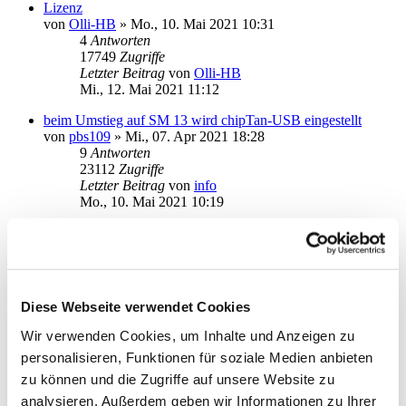
Lizenz
von
Olli-HB
»
Mo., 10. Mai 2021 10:31
4
Antworten
17749
Zugriffe
Letzter Beitrag
von
Olli-HB
Mi., 12. Mai 2021 11:12
beim Umstieg auf SM 13 wird chipTan-USB eingestellt
von
pbs109
»
Mi., 07. Apr 2021 18:28
9
Antworten
23112
Zugriffe
Letzter Beitrag
von
info
Mo., 10. Mai 2021 10:19
Kontendokumente nicht lesbar
von
andgar
»
Do., 29. Apr 2021 14:17
3
Antworten
17420
Zugriffe
Letzter Beitrag
von
kuddel
Diese Webseite verwendet Cookies
Fr., 30. Apr 2021 15:12
Wir verwenden Cookies, um Inhalte und Anzeigen zu
Online-Update Abbruch Modul=app_8
personalisieren, Funktionen für soziale Medien anbieten
von
haukeno
»
Mi., 28. Apr 2021 09:11
6
Antworten
zu können und die Zugriffe auf unsere Website zu
21285
Zugriffe
analysieren. Außerdem geben wir Informationen zu Ihrer