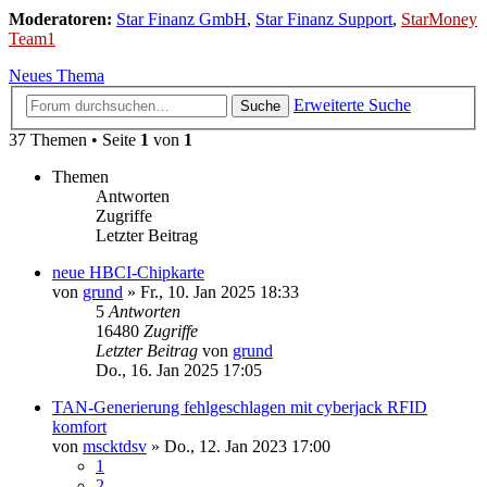
Moderatoren:
Star Finanz GmbH
,
Star Finanz Support
,
StarMoney
Team1
Neues Thema
Erweiterte Suche
Suche
37 Themen • Seite
1
von
1
Themen
Antworten
Zugriffe
Letzter Beitrag
neue HBCI-Chipkarte
von
grund
»
Fr., 10. Jan 2025 18:33
5
Antworten
16480
Zugriffe
Letzter Beitrag
von
grund
Do., 16. Jan 2025 17:05
TAN-Generierung fehlgeschlagen mit cyberjack RFID
komfort
von
mscktdsv
»
Do., 12. Jan 2023 17:00
1
2