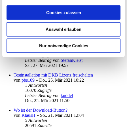
Installation scheitert
von
Lutzi54
»
Mo., 29. Mär 2021 11:04
Cookies zulassen
14
Antworten
33757
Zugriffe
Letzter Beitrag
von
kuddel
Auswahl erlauben
Do., 01. Apr 2021 10:39
Amazon
von
StefanKleist
»
Fr., 26. Mär 2021 18:19
Nur notwendige Cookies
8
Antworten
23456
Zugriffe
Letzter Beitrag
von
StefanKleist
Sa., 27. Mär 2021 19:57
Testinstallation mit DKB Lizenz freischalten
von
pbs109
»
Do., 25. Mär 2021 10:22
1
Antworten
16070
Zugriffe
Letzter Beitrag
von
kuddel
Do., 25. Mär 2021 11:50
Wo ist der Download-Button?
von
KlausH
»
So., 21. Mär 2021 12:04
5
Antworten
20591
Zugriffe