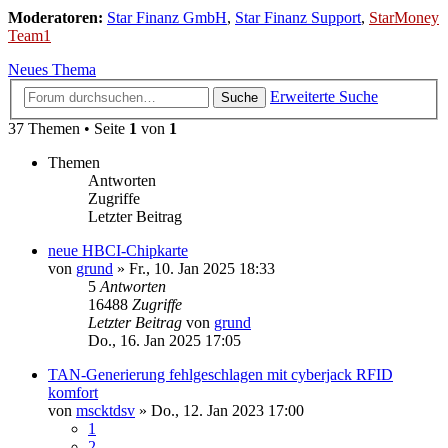
Moderatoren:
Star Finanz GmbH
,
Star Finanz Support
,
StarMoney
Team1
Neues Thema
Erweiterte Suche
Suche
37 Themen • Seite
1
von
1
Themen
Antworten
Zugriffe
Letzter Beitrag
neue HBCI-Chipkarte
von
grund
»
Fr., 10. Jan 2025 18:33
5
Antworten
16488
Zugriffe
Letzter Beitrag
von
grund
Do., 16. Jan 2025 17:05
TAN-Generierung fehlgeschlagen mit cyberjack RFID
komfort
von
mscktdsv
»
Do., 12. Jan 2023 17:00
1
2