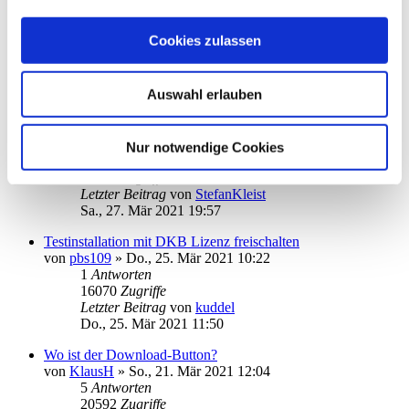
Installation scheitert
von
Lutzi54
»
Mo., 29. Mär 2021 11:04
Cookies zulassen
14
Antworten
33764
Zugriffe
Letzter Beitrag
von
kuddel
Auswahl erlauben
Do., 01. Apr 2021 10:39
Amazon
von
StefanKleist
»
Fr., 26. Mär 2021 18:19
Nur notwendige Cookies
8
Antworten
23456
Zugriffe
Letzter Beitrag
von
StefanKleist
Sa., 27. Mär 2021 19:57
Testinstallation mit DKB Lizenz freischalten
von
pbs109
»
Do., 25. Mär 2021 10:22
1
Antworten
16070
Zugriffe
Letzter Beitrag
von
kuddel
Do., 25. Mär 2021 11:50
Wo ist der Download-Button?
von
KlausH
»
So., 21. Mär 2021 12:04
5
Antworten
20592
Zugriffe