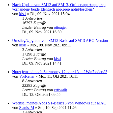
Nach Update von SM12 auf SM13, Ordner app +app.prep
vorhanden/ beide Identisch app.prep nötig/löschen?
von
kissi
»
Di., 09. Nov 2021 15:04
1
Antworten
16293
Zugriffe
Letzter Beitrag
von
ottoager
Di., 09. Nov 2021 16:30
Umstieg/Upgrade von SM12 Basic auf SM13 ABO-Version
von
kissi
»
Mo., 08. Nov 2021 09:11
3
Antworten
17298
Zugriffe
Letzter Beitrag
von
kissi
Di., 09. Nov 2021 14:41
Nutzt jemand noch Starmoney 12 oder 13 auf Win7 oder 8?
von
VorReiter
»
Mo., 11. Okt 2021 16:11
8
Antworten
22283
Zugriffe
Letzter Beitrag
von
erftwalk
Di., 12. Okt 2021 09:55
Wechsel meines Abos ST-Basic13 von Windows auf MAC
von
StanisaM
»
So., 19. Sep 2021 11:46
2
Antworten