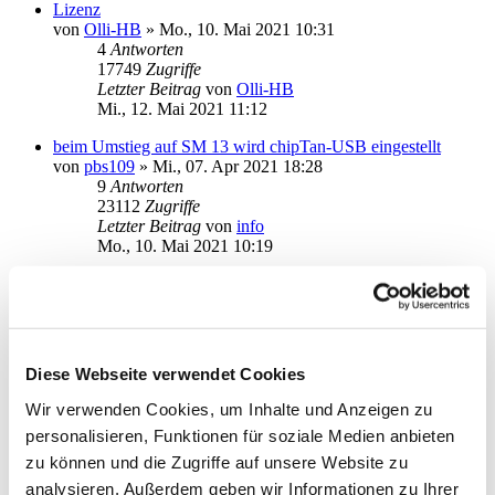
Lizenz
von
Olli-HB
»
Mo., 10. Mai 2021 10:31
4
Antworten
17749
Zugriffe
Letzter Beitrag
von
Olli-HB
Mi., 12. Mai 2021 11:12
beim Umstieg auf SM 13 wird chipTan-USB eingestellt
von
pbs109
»
Mi., 07. Apr 2021 18:28
9
Antworten
23112
Zugriffe
Letzter Beitrag
von
info
Mo., 10. Mai 2021 10:19
Kontendokumente nicht lesbar
von
andgar
»
Do., 29. Apr 2021 14:17
3
Antworten
17420
Zugriffe
Letzter Beitrag
von
kuddel
Diese Webseite verwendet Cookies
Fr., 30. Apr 2021 15:12
Wir verwenden Cookies, um Inhalte und Anzeigen zu
Online-Update Abbruch Modul=app_8
personalisieren, Funktionen für soziale Medien anbieten
von
haukeno
»
Mi., 28. Apr 2021 09:11
6
Antworten
zu können und die Zugriffe auf unsere Website zu
21285
Zugriffe
analysieren. Außerdem geben wir Informationen zu Ihrer