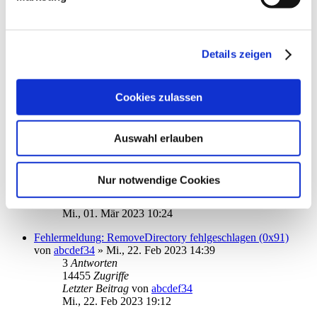
12644
Zugriffe
Letzter Beitrag
von
audiolet
Sa., 11. Mär 2023 22:48
Details zeigen
Börsenkurse in der Depot-Anzeige
von
StarCustomer
»
Fr., 27. Jan 2023 13:43
4
Antworten
Cookies zulassen
15604
Zugriffe
Letzter Beitrag
von
Zorro 01
Mi., 08. Mär 2023 10:31
Auswahl erlauben
Kursverlauf ("Fieberkurve") anzeigen
von
Paul Dorn
»
Mo., 09. Jan 2023 09:17
4
Antworten
Nur notwendige Cookies
15382
Zugriffe
Letzter Beitrag
von
ebi_f
Mi., 01. Mär 2023 10:24
Fehlermeldung: RemoveDirectory fehlgeschlagen (0x91)
von
abcdef34
»
Mi., 22. Feb 2023 14:39
3
Antworten
14455
Zugriffe
Letzter Beitrag
von
abcdef34
Mi., 22. Feb 2023 19:12