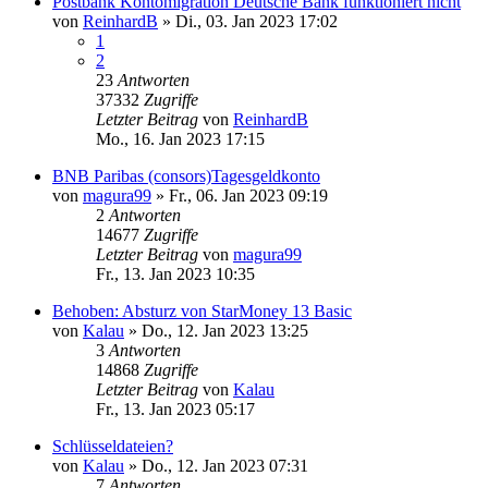
Postbank Kontomigration Deutsche Bank funktioniert nicht
von
ReinhardB
»
Di., 03. Jan 2023 17:02
1
2
23
Antworten
37332
Zugriffe
Letzter Beitrag
von
ReinhardB
Mo., 16. Jan 2023 17:15
BNB Paribas (consors)Tagesgeldkonto
von
magura99
»
Fr., 06. Jan 2023 09:19
2
Antworten
14677
Zugriffe
Letzter Beitrag
von
magura99
Fr., 13. Jan 2023 10:35
Behoben: Absturz von StarMoney 13 Basic
von
Kalau
»
Do., 12. Jan 2023 13:25
3
Antworten
14868
Zugriffe
Letzter Beitrag
von
Kalau
Fr., 13. Jan 2023 05:17
Schlüsseldateien?
von
Kalau
»
Do., 12. Jan 2023 07:31
7
Antworten