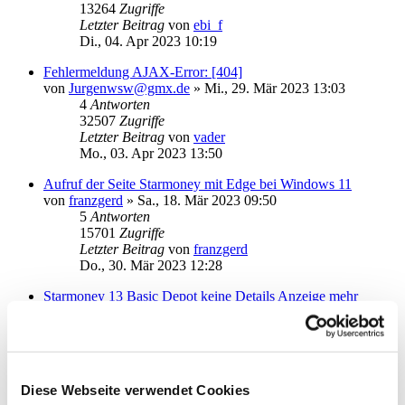
13264
Zugriffe
Letzter Beitrag
von
ebi_f
Di., 04. Apr 2023 10:19
Fehlermeldung AJAX-Error: [404]
von
Jurgenwsw@gmx.de
»
Mi., 29. Mär 2023 13:03
4
Antworten
32507
Zugriffe
Letzter Beitrag
von
vader
Mo., 03. Apr 2023 13:50
Aufruf der Seite Starmoney mit Edge bei Windows 11
von
franzgerd
»
Sa., 18. Mär 2023 09:50
5
Antworten
15701
Zugriffe
Letzter Beitrag
von
franzgerd
Do., 30. Mär 2023 12:28
Starmoney 13 Basic Depot keine Details Anzeige mehr
von
Katermoritz
»
Mo., 27. Mär 2023 17:15
2
Antworten
13310
Zugriffe
Letzter Beitrag
von
Mausebär
Mo., 27. Mär 2023 23:31
Diese Webseite verwendet Cookies