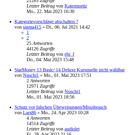
21263
Zugriffe
Letzter Beitrag
von
Katermoritz
Mo., 22. Mai 2023 16:30
Kategorievorschläge abschalten ?
von
sigma415
»
Di., 06. Jul 2021 14:42
1
2
25
Antworten
44126
Zugriffe
Letzter Beitrag
von
ebi_f
Do., 04. Mai 2023 15:48
StarMoney 13 Basic/ 14 Deluxe Kursquelle nicht wählbar
von
Nuschi1
»
Mo., 01. Mai 2023 17:51
2
Antworten
12971
Zugriffe
Letzter Beitrag
von
Nuschi1
Mo., 01. Mai 2023 18:56
Schutz vor falschen Übeweisungen/Misssbrauch
von
Lars86
»
Mo., 24. Apr 2023 10:28
4
Antworten
14514
Zugriffe
Letzter Beitrag
von
audiolet
Fr., 28. Apr 2023 21:16