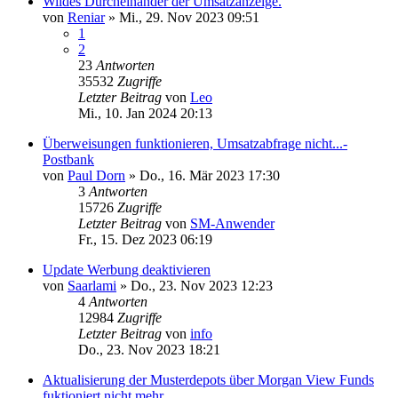
Wildes Durcheinander der Umsatzanzeige.
von
Reniar
»
Mi., 29. Nov 2023 09:51
1
2
23
Antworten
35532
Zugriffe
Letzter Beitrag
von
Leo
Mi., 10. Jan 2024 20:13
Überweisungen funktionieren, Umsatzabfrage nicht...-
Postbank
von
Paul Dorn
»
Do., 16. Mär 2023 17:30
3
Antworten
15726
Zugriffe
Letzter Beitrag
von
SM-Anwender
Fr., 15. Dez 2023 06:19
Update Werbung deaktivieren
von
Saarlami
»
Do., 23. Nov 2023 12:23
4
Antworten
12984
Zugriffe
Letzter Beitrag
von
info
Do., 23. Nov 2023 18:21
Aktualisierung der Musterdepots über Morgan View Funds
fuktioniert nicht mehr