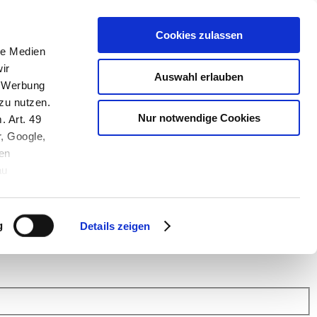
Cookies zulassen
le Medien
ir
Auswahl erlauben
, Werbung
zu nutzen.
Nur notwendige Cookies
. Art. 49
r, Google,
en
au
 (Link s.u.).
ach: Kunden helfen Kunden. Erfahren Sie im Austausch mit anderen
eiter.
g
Details zeigen
 Finanz Support
.