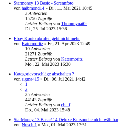
Starmoney 13 Basic - Scrennfoto
von
halbmond14
»
Di., 11. Mai 2021 10:45
3
Antworten
15756
Zugriffe
Letzter Beitrag
von
Thommynat0r
Di., 25. Jul 2023 15:36
Ebay Konto abrufen geht nicht mehr
von
Katermoritz
»
Fr., 21. Apr 2023 12:49
10
Antworten
21271
Zugriffe
Letzter Beitrag
von
Katermoritz
Mo., 22. Mai 2023 16:30
Kategorievorschläge abschalten ?
von
sigma415
»
Di., 06. Jul 2021 14:42
1
2
25
Antworten
44145
Zugriffe
Letzter Beitrag
von
ebi_f
Do., 04. Mai 2023 15:48
StarMoney 13 Basic/ 14 Deluxe Kursquelle nicht wählbar
von
Nuschi1
»
Mo., 01. Mai 2023 17:51