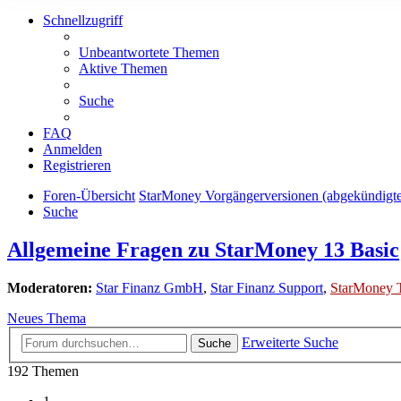
Schnellzugriff
Unbeantwortete Themen
Aktive Themen
Suche
FAQ
Anmelden
Registrieren
Foren-Übersicht
StarMoney Vorgängerversionen (abgekündigt
Suche
Allgemeine Fragen zu StarMoney 13 Basic
Moderatoren:
Star Finanz GmbH
,
Star Finanz Support
,
StarMoney 
Neues Thema
Erweiterte Suche
Suche
192 Themen