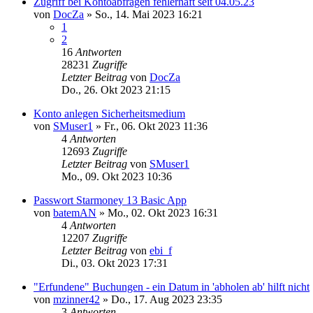
Zugriff bei Kontoabfragen fehlerhaft seit 04.05.23
von
DocZa
»
So., 14. Mai 2023 16:21
1
2
16
Antworten
28231
Zugriffe
Letzter Beitrag
von
DocZa
Do., 26. Okt 2023 21:15
Konto anlegen Sicherheitsmedium
von
SMuser1
»
Fr., 06. Okt 2023 11:36
4
Antworten
12693
Zugriffe
Letzter Beitrag
von
SMuser1
Mo., 09. Okt 2023 10:36
Passwort Starmoney 13 Basic App
von
batemAN
»
Mo., 02. Okt 2023 16:31
4
Antworten
12207
Zugriffe
Letzter Beitrag
von
ebi_f
Di., 03. Okt 2023 17:31
"Erfundene" Buchungen - ein Datum in 'abholen ab' hilft nicht
von
mzinner42
»
Do., 17. Aug 2023 23:35
3
Antworten