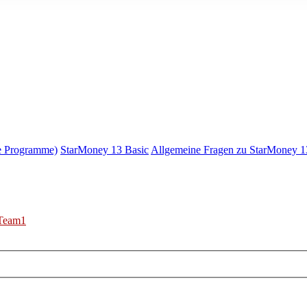
e Programme)
StarMoney 13 Basic
Allgemeine Fragen zu StarMoney 1
Team1