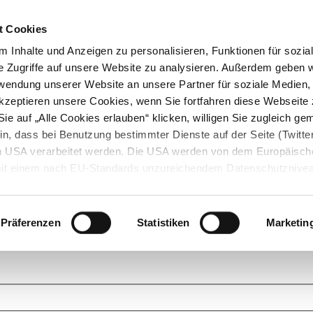
t Cookies
 Inhalte und Anzeigen zu personalisieren, Funktionen für sozia
e Zugriffe auf unsere Website zu analysieren. Außerdem geben w
rwendung unserer Website an unsere Partner für soziale Medien
akzeptieren unsere Cookies, wenn Sie fortfahren diese Webseite 
ie auf „Alle Cookies erlauben“ klicken, willigen Sie zugleich gem
in, dass bei Benutzung bestimmter Dienste auf der Seite (Twitte
den USA verarbeitet werden. Die USA werden von dem Europäisch
 mit einem nach EU-Standards unzureichendem Datenschutznive
tionen dazu finden Sie hier und in unseren Datenschutzrichtlinien
ukte. Das Grundprinzip der StarMoney Community ist dabei ganz einf
cks. Stellen Sie Ihre Fragen und helfen Sie mit Ihrem Wissen anderen w
Präferenzen
Statistiken
Marketin
upportanfragen zu unseren Produkten wenden Sie sich bitte an den
Star