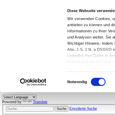
Diese Webseite verwende
Zurück zu StarMoney.de
Login Kundenbereich
Wir verwenden Cookies, um
anbieten zu können und di
Zurück zu StarMoney.de
Informationen zu Ihrer Ve
Login Kundenbereich
und Analysen weiter. Sie 
Zum Inhalt
Wichtiger Hinweis: Indem S
☰
Abs. 1 S. 1 lit. a DSGVO e
LinkedIn) Ihre Daten in 
Herzlich willkommen!
Gerichtshof als ein Land
eingeschätzt. Mehr Informa
Das StarMoney-Forum ist ein Diskussionsforum rund um unsere Prod
Einwilligungsauswahl
Kunden viele nützliche Hilfestellungen und interessante Tipps und Tri
Notwendig
Hinweise: Bitte beachten Sie unsere
Netiquette/Benimmregeln
. Bei S
Powered by
Translate
Erweiterte Suche
Suche