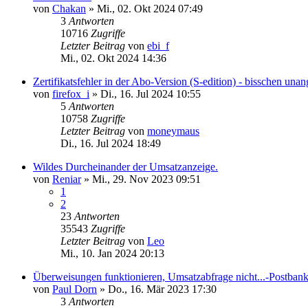
von
Chakan
»
Mi., 02. Okt 2024 07:49
3
Antworten
10716
Zugriffe
Letzter Beitrag
von
ebi_f
Mi., 02. Okt 2024 14:36
Zertifikatsfehler in der Abo-Version (S-edition) - bisschen un
von
firefox_i
»
Di., 16. Jul 2024 10:55
5
Antworten
10758
Zugriffe
Letzter Beitrag
von
moneymaus
Di., 16. Jul 2024 18:49
Wildes Durcheinander der Umsatzanzeige.
von
Reniar
»
Mi., 29. Nov 2023 09:51
1
2
23
Antworten
35543
Zugriffe
Letzter Beitrag
von
Leo
Mi., 10. Jan 2024 20:13
Überweisungen funktionieren, Umsatzabfrage nicht...-Postban
von
Paul Dorn
»
Do., 16. Mär 2023 17:30
3
Antworten