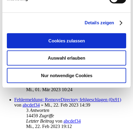
12650
Zugriffe
Letzter Beitrag
von
audiolet
Sa., 11. Mär 2023 22:48
Details zeigen
Börsenkurse in der Depot-Anzeige
von
StarCustomer
»
Fr., 27. Jan 2023 13:43
4
Antworten
Cookies zulassen
15609
Zugriffe
Letzter Beitrag
von
Zorro 01
Mi., 08. Mär 2023 10:31
Auswahl erlauben
Kursverlauf ("Fieberkurve") anzeigen
von
Paul Dorn
»
Mo., 09. Jan 2023 09:17
4
Antworten
Nur notwendige Cookies
15387
Zugriffe
Letzter Beitrag
von
ebi_f
Mi., 01. Mär 2023 10:24
Fehlermeldung: RemoveDirectory fehlgeschlagen (0x91)
von
abcdef34
»
Mi., 22. Feb 2023 14:39
3
Antworten
14459
Zugriffe
Letzter Beitrag
von
abcdef34
Mi., 22. Feb 2023 19:12