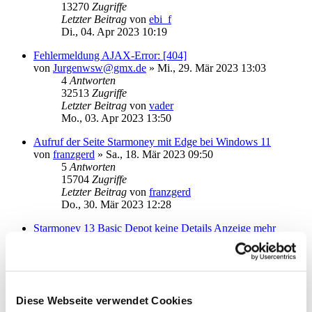
13270
Zugriffe
Letzter Beitrag
von
ebi_f
Di., 04. Apr 2023 10:19
Fehlermeldung AJAX-Error: [404]
von
Jurgenwsw@gmx.de
»
Mi., 29. Mär 2023 13:03
4
Antworten
32513
Zugriffe
Letzter Beitrag
von
vader
Mo., 03. Apr 2023 13:50
Aufruf der Seite Starmoney mit Edge bei Windows 11
von
franzgerd
»
Sa., 18. Mär 2023 09:50
5
Antworten
15704
Zugriffe
Letzter Beitrag
von
franzgerd
Do., 30. Mär 2023 12:28
Starmoney 13 Basic Depot keine Details Anzeige mehr
von
Katermoritz
»
Mo., 27. Mär 2023 17:15
2
Antworten
13314
Zugriffe
Letzter Beitrag
von
Mausebär
Mo., 27. Mär 2023 23:31
Diese Webseite verwendet Cookies