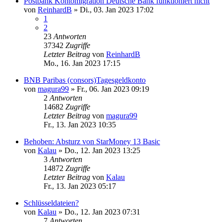
Postbank Kontomigration Deutsche Bank funktioniert nicht
von
ReinhardB
»
Di., 03. Jan 2023 17:02
1
2
23
Antworten
37342
Zugriffe
Letzter Beitrag
von
ReinhardB
Mo., 16. Jan 2023 17:15
BNB Paribas (consors)Tagesgeldkonto
von
magura99
»
Fr., 06. Jan 2023 09:19
2
Antworten
14682
Zugriffe
Letzter Beitrag
von
magura99
Fr., 13. Jan 2023 10:35
Behoben: Absturz von StarMoney 13 Basic
von
Kalau
»
Do., 12. Jan 2023 13:25
3
Antworten
14872
Zugriffe
Letzter Beitrag
von
Kalau
Fr., 13. Jan 2023 05:17
Schlüsseldateien?
von
Kalau
»
Do., 12. Jan 2023 07:31
7
Antworten