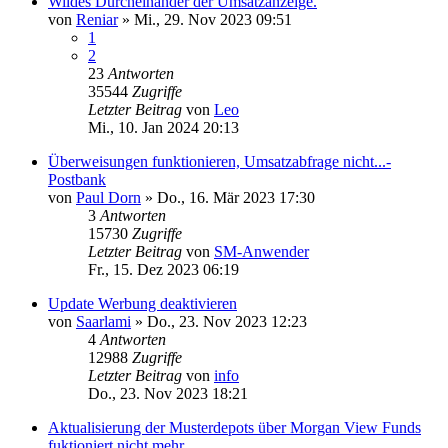
Wildes Durcheinander der Umsatzanzeige.
von
Reniar
»
Mi., 29. Nov 2023 09:51
1
2
23
Antworten
35544
Zugriffe
Letzter Beitrag
von
Leo
Mi., 10. Jan 2024 20:13
Überweisungen funktionieren, Umsatzabfrage nicht...-
Postbank
von
Paul Dorn
»
Do., 16. Mär 2023 17:30
3
Antworten
15730
Zugriffe
Letzter Beitrag
von
SM-Anwender
Fr., 15. Dez 2023 06:19
Update Werbung deaktivieren
von
Saarlami
»
Do., 23. Nov 2023 12:23
4
Antworten
12988
Zugriffe
Letzter Beitrag
von
info
Do., 23. Nov 2023 18:21
Aktualisierung der Musterdepots über Morgan View Funds
fuktioniert nicht mehr