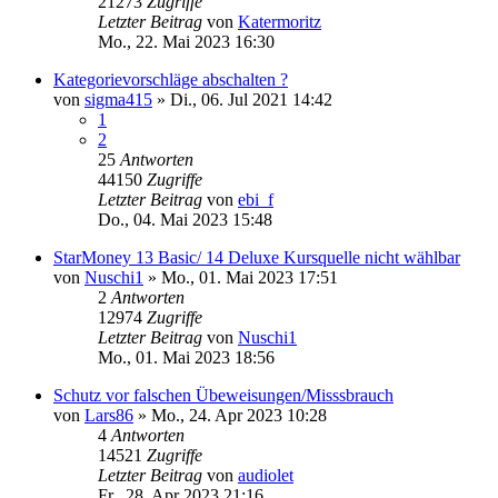
21273
Zugriffe
Letzter Beitrag
von
Katermoritz
Mo., 22. Mai 2023 16:30
Kategorievorschläge abschalten ?
von
sigma415
»
Di., 06. Jul 2021 14:42
1
2
25
Antworten
44150
Zugriffe
Letzter Beitrag
von
ebi_f
Do., 04. Mai 2023 15:48
StarMoney 13 Basic/ 14 Deluxe Kursquelle nicht wählbar
von
Nuschi1
»
Mo., 01. Mai 2023 17:51
2
Antworten
12974
Zugriffe
Letzter Beitrag
von
Nuschi1
Mo., 01. Mai 2023 18:56
Schutz vor falschen Übeweisungen/Misssbrauch
von
Lars86
»
Mo., 24. Apr 2023 10:28
4
Antworten
14521
Zugriffe
Letzter Beitrag
von
audiolet
Fr., 28. Apr 2023 21:16