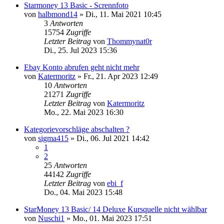
Starmoney 13 Basic - Scrennfoto
von
halbmond14
»
Di., 11. Mai 2021 10:45
3
Antworten
15754
Zugriffe
Letzter Beitrag
von
Thommynat0r
Di., 25. Jul 2023 15:36
Ebay Konto abrufen geht nicht mehr
von
Katermoritz
»
Fr., 21. Apr 2023 12:49
10
Antworten
21271
Zugriffe
Letzter Beitrag
von
Katermoritz
Mo., 22. Mai 2023 16:30
Kategorievorschläge abschalten ?
von
sigma415
»
Di., 06. Jul 2021 14:42
1
2
25
Antworten
44142
Zugriffe
Letzter Beitrag
von
ebi_f
Do., 04. Mai 2023 15:48
StarMoney 13 Basic/ 14 Deluxe Kursquelle nicht wählbar
von
Nuschi1
»
Mo., 01. Mai 2023 17:51