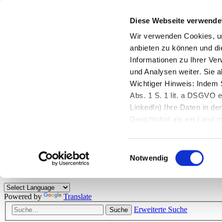
Diese Webseite verwende
Zurück zu StarMoney.de
Login Kundenbereich
Wir verwenden Cookies, um
anbieten zu können und di
Zurück zu StarMoney.de
Informationen zu Ihrer Ve
Login Kundenbereich
und Analysen weiter. Sie 
Zum Inhalt
Wichtiger Hinweis: Indem S
☰
Abs. 1 S. 1 lit. a DSGVO e
LinkedIn) Ihre Daten in 
Herzlich willkommen!
Gerichtshof als ein Land
eingeschätzt. Mehr Informa
Das StarMoney-Forum ist ein Diskussionsforum rund um unsere Prod
Einwilligungsauswahl
Kunden viele nützliche Hilfestellungen und interessante Tipps und Tri
Notwendig
Hinweise: Bitte beachten Sie unsere
Netiquette/Benimmregeln
. Bei S
Powered by
Translate
Erweiterte Suche
Suche