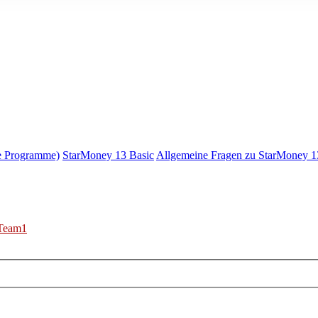
e Programme)
StarMoney 13 Basic
Allgemeine Fragen zu StarMoney 1
Team1