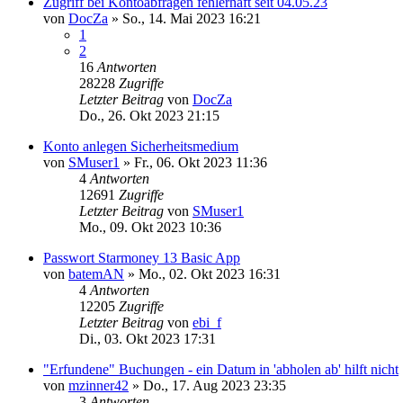
Zugriff bei Kontoabfragen fehlerhaft seit 04.05.23
von
DocZa
»
So., 14. Mai 2023 16:21
1
2
16
Antworten
28228
Zugriffe
Letzter Beitrag
von
DocZa
Do., 26. Okt 2023 21:15
Konto anlegen Sicherheitsmedium
von
SMuser1
»
Fr., 06. Okt 2023 11:36
4
Antworten
12691
Zugriffe
Letzter Beitrag
von
SMuser1
Mo., 09. Okt 2023 10:36
Passwort Starmoney 13 Basic App
von
batemAN
»
Mo., 02. Okt 2023 16:31
4
Antworten
12205
Zugriffe
Letzter Beitrag
von
ebi_f
Di., 03. Okt 2023 17:31
"Erfundene" Buchungen - ein Datum in 'abholen ab' hilft nicht
von
mzinner42
»
Do., 17. Aug 2023 23:35
3
Antworten