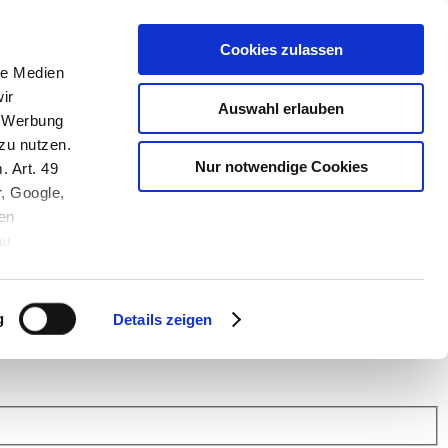
Cookies zulassen
le Medien
ir
Auswahl erlauben
, Werbung
zu nutzen.
Nur notwendige Cookies
. Art. 49
r, Google,
en
au
 (Link s.u.).
ach: Kunden helfen Kunden. Erfahren Sie im Austausch mit anderen
eiter.
g
Details zeigen
 Finanz Support
.