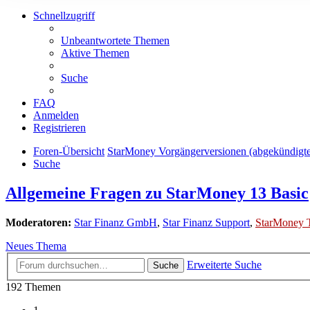
Schnellzugriff
Unbeantwortete Themen
Aktive Themen
Suche
FAQ
Anmelden
Registrieren
Foren-Übersicht
StarMoney Vorgängerversionen (abgekündigt
Suche
Allgemeine Fragen zu StarMoney 13 Basic
Moderatoren:
Star Finanz GmbH
,
Star Finanz Support
,
StarMoney 
Neues Thema
Erweiterte Suche
Suche
192 Themen