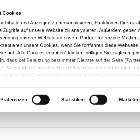
t Cookies
 Inhalte und Anzeigen zu personalisieren, Funktionen für sozia
e Zugriffe auf unsere Website zu analysieren. Außerdem geben w
rwendung unserer Website an unsere Partner für soziale Medien
akzeptieren unsere Cookies, wenn Sie fortfahren diese Webseite 
ie auf „Alle Cookies erlauben“ klicken, willigen Sie zugleich gem
in, dass bei Benutzung bestimmter Dienste auf der Seite (Twitte
den USA verarbeitet werden. Die USA werden von dem Europäisch
 mit einem nach EU-Standards unzureichendem Datenschutznive
tionen dazu finden Sie hier und in unseren Datenschutzrichtlinien
ukte. Das Grundprinzip der StarMoney Community ist dabei ganz einf
cks. Stellen Sie Ihre Fragen und helfen Sie mit Ihrem Wissen anderen w
Präferenzen
Statistiken
Marketin
upportanfragen zu unseren Produkten wenden Sie sich bitte an den
Star