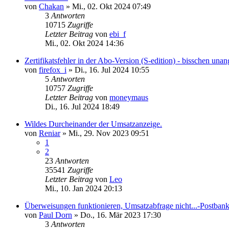
von
Chakan
»
Mi., 02. Okt 2024 07:49
3
Antworten
10715
Zugriffe
Letzter Beitrag
von
ebi_f
Mi., 02. Okt 2024 14:36
Zertifikatsfehler in der Abo-Version (S-edition) - bisschen un
von
firefox_i
»
Di., 16. Jul 2024 10:55
5
Antworten
10757
Zugriffe
Letzter Beitrag
von
moneymaus
Di., 16. Jul 2024 18:49
Wildes Durcheinander der Umsatzanzeige.
von
Reniar
»
Mi., 29. Nov 2023 09:51
1
2
23
Antworten
35541
Zugriffe
Letzter Beitrag
von
Leo
Mi., 10. Jan 2024 20:13
Überweisungen funktionieren, Umsatzabfrage nicht...-Postban
von
Paul Dorn
»
Do., 16. Mär 2023 17:30
3
Antworten