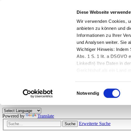
Diese Webseite verwende
Zurück zu StarMoney.de
Login Kundenbereich
Wir verwenden Cookies, um
anbieten zu können und di
Zurück zu StarMoney.de
Informationen zu Ihrer Ve
Login Kundenbereich
und Analysen weiter. Sie 
Zum Inhalt
Wichtiger Hinweis: Indem S
☰
Abs. 1 S. 1 lit. a DSGVO e
LinkedIn) Ihre Daten in 
Herzlich willkommen!
Gerichtshof als ein Land
eingeschätzt. Mehr Informa
Das StarMoney-Forum ist ein Diskussionsforum rund um unsere Prod
Einwilligungsauswahl
Kunden viele nützliche Hilfestellungen und interessante Tipps und Tri
Notwendig
Hinweise: Bitte beachten Sie unsere
Netiquette/Benimmregeln
. Bei S
Powered by
Translate
Erweiterte Suche
Suche