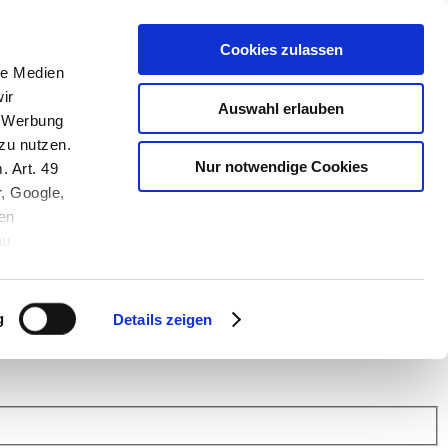
Cookies zulassen
le Medien
ir
Auswahl erlauben
, Werbung
zu nutzen.
Nur notwendige Cookies
. Art. 49
r, Google,
en
au
 (Link s.u.).
ach: Kunden helfen Kunden. Erfahren Sie im Austausch mit anderen
eiter.
g
Details zeigen
 Finanz Support
.