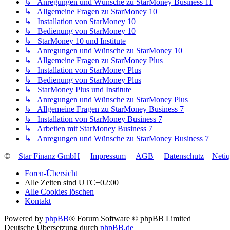
↳ Anregungen und Wünsche zu StarMoney Business 11
↳ Allgemeine Fragen zu StarMoney 10
↳ Installation von StarMoney 10
↳ Bedienung von StarMoney 10
↳ StarMoney 10 und Institute
↳ Anregungen und Wünsche zu StarMoney 10
↳ Allgemeine Fragen zu StarMoney Plus
↳ Installation von StarMoney Plus
↳ Bedienung von StarMoney Plus
↳ StarMoney Plus und Institute
↳ Anregungen und Wünsche zu StarMoney Plus
↳ Allgemeine Fragen zu StarMoney Business 7
↳ Installation von StarMoney Business 7
↳ Arbeiten mit StarMoney Business 7
↳ Anregungen und Wünsche zu StarMoney Business 7
©
Star Finanz GmbH
Impressum
AGB
Datenschutz
Neti
Foren-Übersicht
Alle Zeiten sind
UTC+02:00
Alle Cookies löschen
Kontakt
Powered by
phpBB
® Forum Software © phpBB Limited
Deutsche Übersetzung durch
phpBB.de