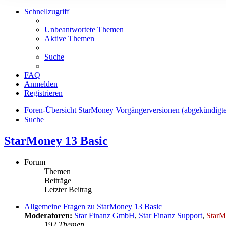
Schnellzugriff
Unbeantwortete Themen
Aktive Themen
Suche
FAQ
Anmelden
Registrieren
Foren-Übersicht
StarMoney Vorgängerversionen (abgekündigt
Suche
StarMoney 13 Basic
Forum
Themen
Beiträge
Letzter Beitrag
Allgemeine Fragen zu StarMoney 13 Basic
Moderatoren:
Star Finanz GmbH
,
Star Finanz Support
,
StarM
192
Themen