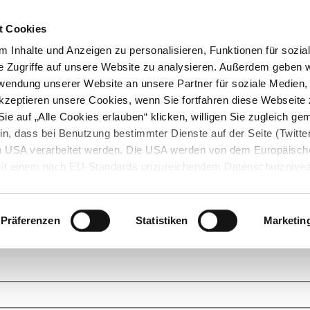
t Cookies
 Inhalte und Anzeigen zu personalisieren, Funktionen für sozia
e Zugriffe auf unsere Website zu analysieren. Außerdem geben w
rwendung unserer Website an unsere Partner für soziale Medien
akzeptieren unsere Cookies, wenn Sie fortfahren diese Webseite 
ie auf „Alle Cookies erlauben“ klicken, willigen Sie zugleich gem
in, dass bei Benutzung bestimmter Dienste auf der Seite (Twitte
den USA verarbeitet werden. Die USA werden von dem Europäisch
 mit einem nach EU-Standards unzureichendem Datenschutznive
tionen dazu finden Sie hier und in unseren Datenschutzrichtlinien
ukte. Das Grundprinzip der StarMoney Community ist dabei ganz einf
cks. Stellen Sie Ihre Fragen und helfen Sie mit Ihrem Wissen anderen w
Präferenzen
Statistiken
Marketin
upportanfragen zu unseren Produkten wenden Sie sich bitte an den
Star