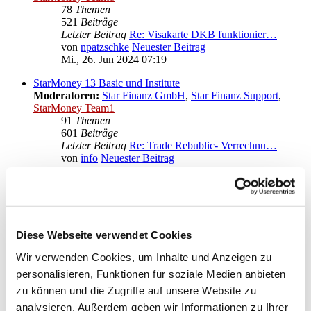
78
Themen
521
Beiträge
Letzter Beitrag
Re: Visakarte DKB funktionier…
von
npatzschke
Neuester Beitrag
Mi., 26. Jun 2024 07:19
StarMoney 13 Basic und Institute
Moderatoren:
Star Finanz GmbH
,
Star Finanz Support
,
StarMoney Team1
91
Themen
601
Beiträge
Letzter Beitrag
Re: Trade Rebublic- Verrechnu…
von
info
Neuester Beitrag
Fr., 26. Jul 2024 06:18
Anregungen und Wünsche zu StarMoney 13 Basic
Moderatoren:
Star Finanz GmbH
,
Star Finanz Support
,
StarMoney Team1
Diese Webseite verwendet Cookies
Gehe zu
Wir verwenden Cookies, um Inhalte und Anzeigen zu
personalisieren, Funktionen für soziale Medien anbieten
Star Finanz GmbH
zu können und die Zugriffe auf unsere Website zu
↳ Ankündigungen der Star Finanz GmbH
↳ Inhalte OnlineUpdates (Produktaktualisierungen)
analysieren. Außerdem geben wir Informationen zu Ihrer