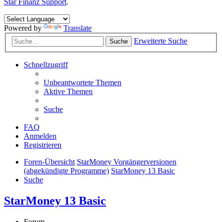
Star Finanz Support
.
Powered by
Translate
Erweiterte Suche
Suche
Schnellzugriff
Unbeantwortete Themen
Aktive Themen
Suche
FAQ
Anmelden
Registrieren
Foren-Übersicht
StarMoney Vorgängerversionen
(abgekündigte Programme)
StarMoney 13 Basic
Suche
StarMoney 13 Basic
Forum