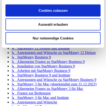
↳ StarMoney 12 Basic
↳ Allgemeine Fragen zu StarMoney 12 Basic
Cookies zulassen
↳ Installation von StarMoney 12 Basic
↳ Bedienung von StarMoney 12 Basic
↳ StarMoney 12 Basic und Institute
Auswahl erlauben
↳ Anregungen und Wünsche zu StarMoney 12 Basic
↳ StarMoney 12 Deluxe
↳ Allgemeine Fragen zu StarMoney 12 Deluxe
Nur notwendige Cookies
↳ Installation von StarMoney 12 Deluxe
↳ Bedienung von StarMoney 12 Deluxe
↳ StarMoney 12 Deluxe und Institute
↳ Anregungen und Wünsche zu StarMoney 12 Deluxe
↳ StarMoney Business 9
↳ Allgemeine Fragen zu StarMoney Business 9
↳ Installation von StarMoney Business 9
↳ Arbeiten mit StarMoney Business 9
↳ StarMoney Business 9 und Institute
↳ Anregungen und Wünsche zu StarMoney Business 9
↳ StarMoney 3 für Mac (abgekündigt zum 31.12.2023)
↳ Allgemeine Fragen zu StarMoney 3 für Mac
↳ Fragen zur Bedienung
↳ StarMoney 3 für Mac und Institute
↳ Anregungen und Wünsche