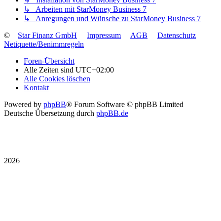
↳ Arbeiten mit StarMoney Business 7
↳ Anregungen und Wünsche zu StarMoney Business 7
©
Star Finanz GmbH
Impressum
AGB
Datenschutz
Netiquette/Benimmregeln
Foren-Übersicht
Alle Zeiten sind
UTC+02:00
Alle Cookies löschen
Kontakt
Powered by
phpBB
® Forum Software © phpBB Limited
Deutsche Übersetzung durch
phpBB.de
2026