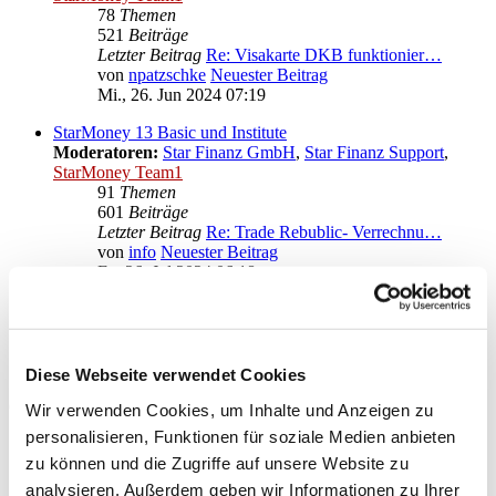
78
Themen
521
Beiträge
Letzter Beitrag
Re: Visakarte DKB funktionier…
von
npatzschke
Neuester Beitrag
Mi., 26. Jun 2024 07:19
StarMoney 13 Basic und Institute
Moderatoren:
Star Finanz GmbH
,
Star Finanz Support
,
StarMoney Team1
91
Themen
601
Beiträge
Letzter Beitrag
Re: Trade Rebublic- Verrechnu…
von
info
Neuester Beitrag
Fr., 26. Jul 2024 06:18
Anregungen und Wünsche zu StarMoney 13 Basic
Moderatoren:
Star Finanz GmbH
,
Star Finanz Support
,
StarMoney Team1
Diese Webseite verwendet Cookies
Gehe zu
Wir verwenden Cookies, um Inhalte und Anzeigen zu
personalisieren, Funktionen für soziale Medien anbieten
Star Finanz GmbH
zu können und die Zugriffe auf unsere Website zu
↳ Ankündigungen der Star Finanz GmbH
↳ Inhalte OnlineUpdates (Produktaktualisierungen)
analysieren. Außerdem geben wir Informationen zu Ihrer