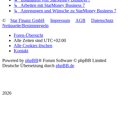
↳ Arbeiten mit StarMoney Business 7
↳ Anregungen und Wünsche zu StarMoney Business 7
©
Star Finanz GmbH
Impressum
AGB
Datenschutz
Netiquette/Benimmregeln
Foren-Übersicht
Alle Zeiten sind
UTC+02:00
Alle Cookies löschen
Kontakt
Powered by
phpBB
® Forum Software © phpBB Limited
Deutsche Übersetzung durch
phpBB.de
2026