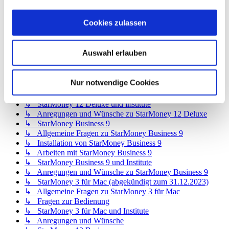
↳ StarMoney 12 Basic
↳ Allgemeine Fragen zu StarMoney 12 Basic
Cookies zulassen
↳ Installation von StarMoney 12 Basic
↳ Bedienung von StarMoney 12 Basic
↳ StarMoney 12 Basic und Institute
Auswahl erlauben
↳ Anregungen und Wünsche zu StarMoney 12 Basic
↳ StarMoney 12 Deluxe
↳ Allgemeine Fragen zu StarMoney 12 Deluxe
Nur notwendige Cookies
↳ Installation von StarMoney 12 Deluxe
↳ Bedienung von StarMoney 12 Deluxe
↳ StarMoney 12 Deluxe und Institute
↳ Anregungen und Wünsche zu StarMoney 12 Deluxe
↳ StarMoney Business 9
↳ Allgemeine Fragen zu StarMoney Business 9
↳ Installation von StarMoney Business 9
↳ Arbeiten mit StarMoney Business 9
↳ StarMoney Business 9 und Institute
↳ Anregungen und Wünsche zu StarMoney Business 9
↳ StarMoney 3 für Mac (abgekündigt zum 31.12.2023)
↳ Allgemeine Fragen zu StarMoney 3 für Mac
↳ Fragen zur Bedienung
↳ StarMoney 3 für Mac und Institute
↳ Anregungen und Wünsche