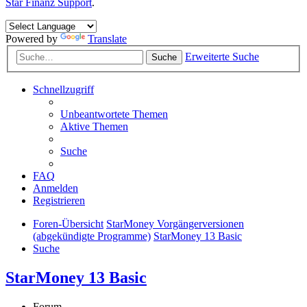
Star Finanz Support
.
Powered by
Translate
Erweiterte Suche
Suche
Schnellzugriff
Unbeantwortete Themen
Aktive Themen
Suche
FAQ
Anmelden
Registrieren
Foren-Übersicht
StarMoney Vorgängerversionen
(abgekündigte Programme)
StarMoney 13 Basic
Suche
StarMoney 13 Basic
Forum