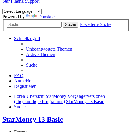
Star Finanz Support
.
Powered by
Translate
Erweiterte Suche
Suche
Schnellzugriff
Unbeantwortete Themen
Aktive Themen
Suche
FAQ
Anmelden
Registrieren
Foren-Übersicht
StarMoney Vorgängerversionen
(abgekündigte Programme)
StarMoney 13 Basic
Suche
StarMoney 13 Basic
Forum