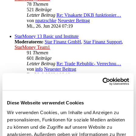
78
Themen
521
Beiträge
Letzter Beitrag
Re: Visakarte DKB funktionier…
von
npatzschke
Neuester Beitrag
Mi., 26. Jun 2024 07:19
StarMoney 13 Basic und Institute
Moderatoren:
Star Finanz GmbH
,
Star Finanz Support
,
StarMoney Team1
91
Themen
601
Beiträge
Letzter Beitrag
Re: Trade Rebublic- Verrechnu…
von
info
Neuester Beitrag
Fr., 26. Jul 2024 06:18
Anregungen und Wünsche zu StarMoney 13 Basic
Moderatoren:
Star Finanz GmbH
,
Star Finanz Support
,
StarMoney Team1
Diese Webseite verwendet Cookies
Gehe zu
Wir verwenden Cookies, um Inhalte und Anzeigen zu
personalisieren, Funktionen für soziale Medien anbieten
Star Finanz GmbH
zu können und die Zugriffe auf unsere Website zu
↳ Ankündigungen der Star Finanz GmbH
↳ Inhalte OnlineUpdates (Produktaktualisierungen)
analysieren. Außerdem geben wir Informationen zu Ihrer