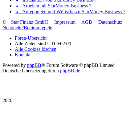
↳ Arbeiten mit StarMoney Business 7
↳ Anregungen und Wünsche zu StarMoney Business 7
©
Star Finanz GmbH
Impressum
AGB
Datenschutz
Netiquette/Benimmregeln
Foren-Übersicht
Alle Zeiten sind
UTC+02:00
Alle Cookies löschen
Kontakt
Powered by
phpBB
® Forum Software © phpBB Limited
Deutsche Übersetzung durch
phpBB.de
2026