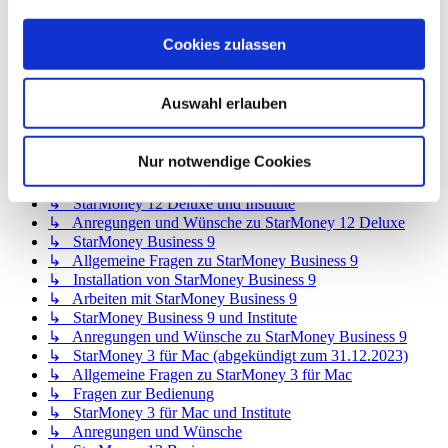
↳ StarMoney 12 Basic
↳ Allgemeine Fragen zu StarMoney 12 Basic
Cookies zulassen
↳ Installation von StarMoney 12 Basic
↳ Bedienung von StarMoney 12 Basic
↳ StarMoney 12 Basic und Institute
Auswahl erlauben
↳ Anregungen und Wünsche zu StarMoney 12 Basic
↳ StarMoney 12 Deluxe
↳ Allgemeine Fragen zu StarMoney 12 Deluxe
Nur notwendige Cookies
↳ Installation von StarMoney 12 Deluxe
↳ Bedienung von StarMoney 12 Deluxe
↳ StarMoney 12 Deluxe und Institute
↳ Anregungen und Wünsche zu StarMoney 12 Deluxe
↳ StarMoney Business 9
↳ Allgemeine Fragen zu StarMoney Business 9
↳ Installation von StarMoney Business 9
↳ Arbeiten mit StarMoney Business 9
↳ StarMoney Business 9 und Institute
↳ Anregungen und Wünsche zu StarMoney Business 9
↳ StarMoney 3 für Mac (abgekündigt zum 31.12.2023)
↳ Allgemeine Fragen zu StarMoney 3 für Mac
↳ Fragen zur Bedienung
↳ StarMoney 3 für Mac und Institute
↳ Anregungen und Wünsche