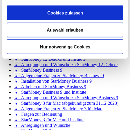
↳ StarMoney 12 Basic
↳ Allgemeine Fragen zu StarMoney 12 Basic
Cookies zulassen
↳ Installation von StarMoney 12 Basic
↳ Bedienung von StarMoney 12 Basic
↳ StarMoney 12 Basic und Institute
Auswahl erlauben
↳ Anregungen und Wünsche zu StarMoney 12 Basic
↳ StarMoney 12 Deluxe
↳ Allgemeine Fragen zu StarMoney 12 Deluxe
Nur notwendige Cookies
↳ Installation von StarMoney 12 Deluxe
↳ Bedienung von StarMoney 12 Deluxe
↳ StarMoney 12 Deluxe und Institute
↳ Anregungen und Wünsche zu StarMoney 12 Deluxe
↳ StarMoney Business 9
↳ Allgemeine Fragen zu StarMoney Business 9
↳ Installation von StarMoney Business 9
↳ Arbeiten mit StarMoney Business 9
↳ StarMoney Business 9 und Institute
↳ Anregungen und Wünsche zu StarMoney Business 9
↳ StarMoney 3 für Mac (abgekündigt zum 31.12.2023)
↳ Allgemeine Fragen zu StarMoney 3 für Mac
↳ Fragen zur Bedienung
↳ StarMoney 3 für Mac und Institute
↳ Anregungen und Wünsche