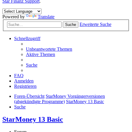
Star Finanz Support
.
Powered by
Translate
Erweiterte Suche
Suche
Schnellzugriff
Unbeantwortete Themen
Aktive Themen
Suche
FAQ
Anmelden
Registrieren
Foren-Übersicht
StarMoney Vorgängerversionen
(abgekündigte Programme)
StarMoney 13 Basic
Suche
StarMoney 13 Basic
Forum