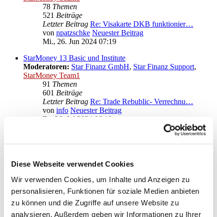
78
Themen
521
Beiträge
Letzter Beitrag
Re: Visakarte DKB funktionier…
von
npatzschke
Neuester Beitrag
Mi., 26. Jun 2024 07:19
StarMoney 13 Basic und Institute
Moderatoren:
Star Finanz GmbH
,
Star Finanz Support
,
StarMoney Team1
91
Themen
601
Beiträge
Letzter Beitrag
Re: Trade Rebublic- Verrechnu…
von
info
Neuester Beitrag
Fr., 26. Jul 2024 06:18
Anregungen und Wünsche zu StarMoney 13 Basic
Moderatoren:
Star Finanz GmbH
,
Star Finanz Support
,
StarMoney Team1
Diese Webseite verwendet Cookies
Gehe zu
Wir verwenden Cookies, um Inhalte und Anzeigen zu
personalisieren, Funktionen für soziale Medien anbieten
Star Finanz GmbH
zu können und die Zugriffe auf unsere Website zu
↳ Ankündigungen der Star Finanz GmbH
↳ Inhalte OnlineUpdates (Produktaktualisierungen)
analysieren. Außerdem geben wir Informationen zu Ihrer