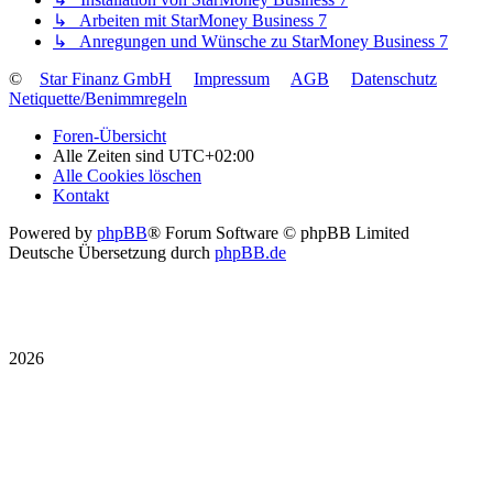
↳ Arbeiten mit StarMoney Business 7
↳ Anregungen und Wünsche zu StarMoney Business 7
©
Star Finanz GmbH
Impressum
AGB
Datenschutz
Netiquette/Benimmregeln
Foren-Übersicht
Alle Zeiten sind
UTC+02:00
Alle Cookies löschen
Kontakt
Powered by
phpBB
® Forum Software © phpBB Limited
Deutsche Übersetzung durch
phpBB.de
2026