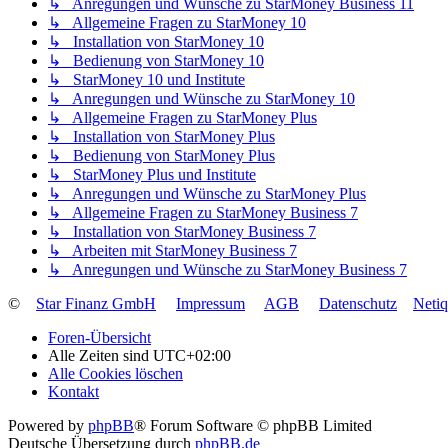
↳ Anregungen und Wünsche zu StarMoney Business 11
↳ Allgemeine Fragen zu StarMoney 10
↳ Installation von StarMoney 10
↳ Bedienung von StarMoney 10
↳ StarMoney 10 und Institute
↳ Anregungen und Wünsche zu StarMoney 10
↳ Allgemeine Fragen zu StarMoney Plus
↳ Installation von StarMoney Plus
↳ Bedienung von StarMoney Plus
↳ StarMoney Plus und Institute
↳ Anregungen und Wünsche zu StarMoney Plus
↳ Allgemeine Fragen zu StarMoney Business 7
↳ Installation von StarMoney Business 7
↳ Arbeiten mit StarMoney Business 7
↳ Anregungen und Wünsche zu StarMoney Business 7
©
Star Finanz GmbH
Impressum
AGB
Datenschutz
Neti
Foren-Übersicht
Alle Zeiten sind
UTC+02:00
Alle Cookies löschen
Kontakt
Powered by
phpBB
® Forum Software © phpBB Limited
Deutsche Übersetzung durch
phpBB.de