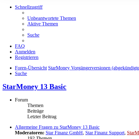
Schnellzugriff
Unbeantwortete Themen
Aktive Themen
Suche
FAQ
Anmelden
Registrieren
Foren-Übersicht
StarMoney Vorgängerversionen (abgekündigt
Suche
StarMoney 13 Basic
Forum
Themen
Beiträge
Letzter Beitrag
Allgemeine Fragen zu StarMoney 13 Basic
Moderatoren:
Star Finanz GmbH
,
Star Finanz Support
,
StarM
192
Themen