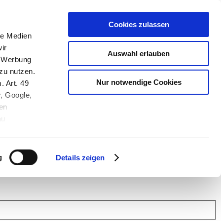
Cookies zulassen
le Medien
ir
Auswahl erlauben
, Werbung
zu nutzen.
Nur notwendige Cookies
. Art. 49
r, Google,
en
au
 (Link s.u.).
ach: Kunden helfen Kunden. Erfahren Sie im Austausch mit anderen
eiter.
g
Details zeigen
 Finanz Support
.