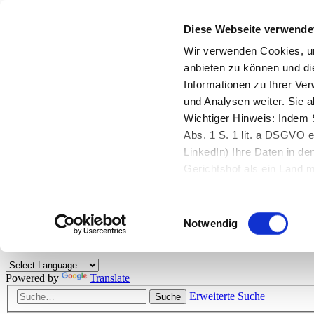
Diese Webseite verwende
Zurück zu StarMoney.de
Login Kundenbereich
Wir verwenden Cookies, um
anbieten zu können und di
Zurück zu StarMoney.de
Informationen zu Ihrer Ve
Login Kundenbereich
und Analysen weiter. Sie 
Zum Inhalt
Wichtiger Hinweis: Indem S
☰
Abs. 1 S. 1 lit. a DSGVO e
LinkedIn) Ihre Daten in 
Herzlich willkommen!
Gerichtshof als ein Land
eingeschätzt. Mehr Informa
Das StarMoney-Forum ist ein Diskussionsforum rund um unsere Prod
Einwilligungsauswahl
Kunden viele nützliche Hilfestellungen und interessante Tipps und Tri
Notwendig
Hinweise: Bitte beachten Sie unsere
Netiquette/Benimmregeln
. Bei S
Powered by
Translate
Erweiterte Suche
Suche