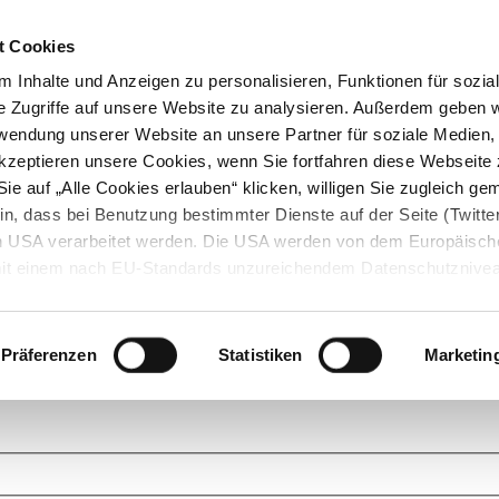
t Cookies
 Inhalte und Anzeigen zu personalisieren, Funktionen für sozia
e Zugriffe auf unsere Website zu analysieren. Außerdem geben w
rwendung unserer Website an unsere Partner für soziale Medien
akzeptieren unsere Cookies, wenn Sie fortfahren diese Webseite 
ie auf „Alle Cookies erlauben“ klicken, willigen Sie zugleich gem
in, dass bei Benutzung bestimmter Dienste auf der Seite (Twitte
den USA verarbeitet werden. Die USA werden von dem Europäisch
 mit einem nach EU-Standards unzureichendem Datenschutznive
tionen dazu finden Sie hier und in unseren Datenschutzrichtlinien
ukte. Das Grundprinzip der StarMoney Community ist dabei ganz einf
cks. Stellen Sie Ihre Fragen und helfen Sie mit Ihrem Wissen anderen w
Präferenzen
Statistiken
Marketin
upportanfragen zu unseren Produkten wenden Sie sich bitte an den
Star