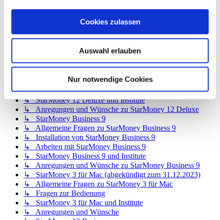
↳ StarMoney 12 Basic
↳ Allgemeine Fragen zu StarMoney 12 Basic
Cookies zulassen
↳ Installation von StarMoney 12 Basic
↳ Bedienung von StarMoney 12 Basic
↳ StarMoney 12 Basic und Institute
Auswahl erlauben
↳ Anregungen und Wünsche zu StarMoney 12 Basic
↳ StarMoney 12 Deluxe
↳ Allgemeine Fragen zu StarMoney 12 Deluxe
Nur notwendige Cookies
↳ Installation von StarMoney 12 Deluxe
↳ Bedienung von StarMoney 12 Deluxe
↳ StarMoney 12 Deluxe und Institute
↳ Anregungen und Wünsche zu StarMoney 12 Deluxe
↳ StarMoney Business 9
↳ Allgemeine Fragen zu StarMoney Business 9
↳ Installation von StarMoney Business 9
↳ Arbeiten mit StarMoney Business 9
↳ StarMoney Business 9 und Institute
↳ Anregungen und Wünsche zu StarMoney Business 9
↳ StarMoney 3 für Mac (abgekündigt zum 31.12.2023)
↳ Allgemeine Fragen zu StarMoney 3 für Mac
↳ Fragen zur Bedienung
↳ StarMoney 3 für Mac und Institute
↳ Anregungen und Wünsche