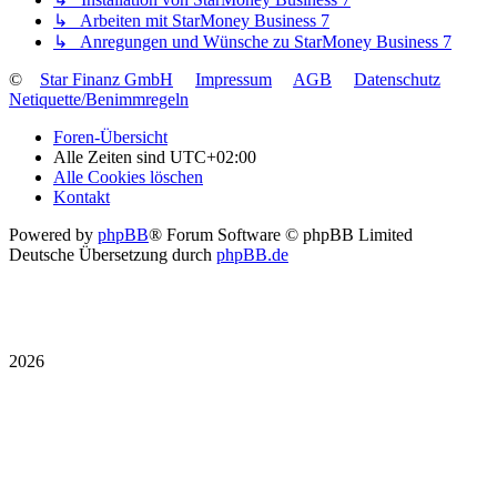
↳ Arbeiten mit StarMoney Business 7
↳ Anregungen und Wünsche zu StarMoney Business 7
©
Star Finanz GmbH
Impressum
AGB
Datenschutz
Netiquette/Benimmregeln
Foren-Übersicht
Alle Zeiten sind
UTC+02:00
Alle Cookies löschen
Kontakt
Powered by
phpBB
® Forum Software © phpBB Limited
Deutsche Übersetzung durch
phpBB.de
2026