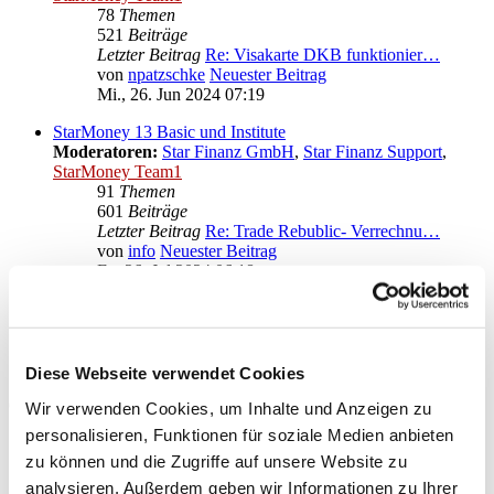
78
Themen
521
Beiträge
Letzter Beitrag
Re: Visakarte DKB funktionier…
von
npatzschke
Neuester Beitrag
Mi., 26. Jun 2024 07:19
StarMoney 13 Basic und Institute
Moderatoren:
Star Finanz GmbH
,
Star Finanz Support
,
StarMoney Team1
91
Themen
601
Beiträge
Letzter Beitrag
Re: Trade Rebublic- Verrechnu…
von
info
Neuester Beitrag
Fr., 26. Jul 2024 06:18
Anregungen und Wünsche zu StarMoney 13 Basic
Moderatoren:
Star Finanz GmbH
,
Star Finanz Support
,
StarMoney Team1
Diese Webseite verwendet Cookies
Gehe zu
Wir verwenden Cookies, um Inhalte und Anzeigen zu
personalisieren, Funktionen für soziale Medien anbieten
Star Finanz GmbH
zu können und die Zugriffe auf unsere Website zu
↳ Ankündigungen der Star Finanz GmbH
↳ Inhalte OnlineUpdates (Produktaktualisierungen)
analysieren. Außerdem geben wir Informationen zu Ihrer