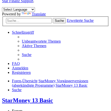
Star Finanz Support
.
Powered by
Translate
Erweiterte Suche
Suche
Schnellzugriff
Unbeantwortete Themen
Aktive Themen
Suche
FAQ
Anmelden
Registrieren
Foren-Übersicht
StarMoney Vorgängerversionen
(abgekündigte Programme)
StarMoney 13 Basic
Suche
StarMoney 13 Basic
Forum