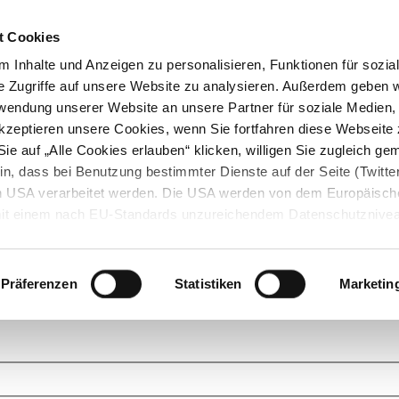
t Cookies
 Inhalte und Anzeigen zu personalisieren, Funktionen für sozia
e Zugriffe auf unsere Website zu analysieren. Außerdem geben w
rwendung unserer Website an unsere Partner für soziale Medien
akzeptieren unsere Cookies, wenn Sie fortfahren diese Webseite 
ie auf „Alle Cookies erlauben“ klicken, willigen Sie zugleich gem
in, dass bei Benutzung bestimmter Dienste auf der Seite (Twitte
den USA verarbeitet werden. Die USA werden von dem Europäisch
 mit einem nach EU-Standards unzureichendem Datenschutznive
tionen dazu finden Sie hier und in unseren Datenschutzrichtlinien
ukte. Das Grundprinzip der StarMoney Community ist dabei ganz einf
cks. Stellen Sie Ihre Fragen und helfen Sie mit Ihrem Wissen anderen w
Präferenzen
Statistiken
Marketin
upportanfragen zu unseren Produkten wenden Sie sich bitte an den
Star