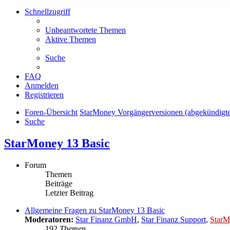
Schnellzugriff
Unbeantwortete Themen
Aktive Themen
Suche
FAQ
Anmelden
Registrieren
Foren-Übersicht
StarMoney Vorgängerversionen (abgekündigt
Suche
StarMoney 13 Basic
Forum
Themen
Beiträge
Letzter Beitrag
Allgemeine Fragen zu StarMoney 13 Basic
Moderatoren:
Star Finanz GmbH
,
Star Finanz Support
,
StarM
192
Themen