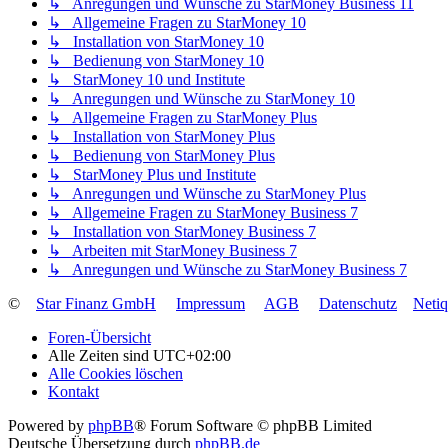
↳ Anregungen und Wünsche zu StarMoney Business 11
↳ Allgemeine Fragen zu StarMoney 10
↳ Installation von StarMoney 10
↳ Bedienung von StarMoney 10
↳ StarMoney 10 und Institute
↳ Anregungen und Wünsche zu StarMoney 10
↳ Allgemeine Fragen zu StarMoney Plus
↳ Installation von StarMoney Plus
↳ Bedienung von StarMoney Plus
↳ StarMoney Plus und Institute
↳ Anregungen und Wünsche zu StarMoney Plus
↳ Allgemeine Fragen zu StarMoney Business 7
↳ Installation von StarMoney Business 7
↳ Arbeiten mit StarMoney Business 7
↳ Anregungen und Wünsche zu StarMoney Business 7
©
Star Finanz GmbH
Impressum
AGB
Datenschutz
Neti
Foren-Übersicht
Alle Zeiten sind
UTC+02:00
Alle Cookies löschen
Kontakt
Powered by
phpBB
® Forum Software © phpBB Limited
Deutsche Übersetzung durch
phpBB.de