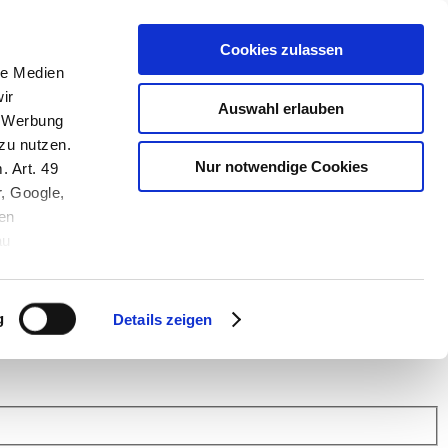
Cookies zulassen
le Medien
ir
Auswahl erlauben
, Werbung
zu nutzen.
Nur notwendige Cookies
. Art. 49
r, Google,
en
au
 (Link s.u.).
ach: Kunden helfen Kunden. Erfahren Sie im Austausch mit anderen
eiter.
g
Details zeigen
 Finanz Support
.