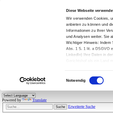
Diese Webseite verwende
Zurück zu StarMoney.de
Login Kundenbereich
Wir verwenden Cookies, um
anbieten zu können und di
Zurück zu StarMoney.de
Informationen zu Ihrer Ve
Login Kundenbereich
und Analysen weiter. Sie 
Zum Inhalt
Wichtiger Hinweis: Indem S
☰
Abs. 1 S. 1 lit. a DSGVO e
LinkedIn) Ihre Daten in 
Herzlich willkommen!
Gerichtshof als ein Land
eingeschätzt. Mehr Informa
Das StarMoney-Forum ist ein Diskussionsforum rund um unsere Prod
Einwilligungsauswahl
Kunden viele nützliche Hilfestellungen und interessante Tipps und Tri
Notwendig
Hinweise: Bitte beachten Sie unsere
Netiquette/Benimmregeln
. Bei S
Powered by
Translate
Erweiterte Suche
Suche