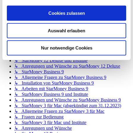
↳ StarMoney 12 Basic
↳ Allgemeine Fragen zu StarMoney 12 Basic
Cookies zulassen
↳ Installation von StarMoney 12 Basic
↳ Bedienung von StarMoney 12 Basic
↳ StarMoney 12 Basic und Institute
Auswahl erlauben
↳ Anregungen und Wünsche zu StarMoney 12 Basic
↳ StarMoney 12 Deluxe
↳ Allgemeine Fragen zu StarMoney 12 Deluxe
Nur notwendige Cookies
↳ Installation von StarMoney 12 Deluxe
↳ Bedienung von StarMoney 12 Deluxe
↳ StarMoney 12 Deluxe und Institute
↳ Anregungen und Wünsche zu StarMoney 12 Deluxe
↳ StarMoney Business 9
↳ Allgemeine Fragen zu StarMoney Business 9
↳ Installation von StarMoney Business 9
↳ Arbeiten mit StarMoney Business 9
↳ StarMoney Business 9 und Institute
↳ Anregungen und Wünsche zu StarMoney Business 9
↳ StarMoney 3 für Mac (abgekündigt zum 31.12.2023)
↳ Allgemeine Fragen zu StarMoney 3 für Mac
↳ Fragen zur Bedienung
↳ StarMoney 3 für Mac und Institute
↳ Anregungen und Wünsche