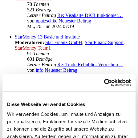
78
Themen
521
Beiträge
Letzter Beitrag
Re: Visakarte DKB funktionier…
von
npatzschke
Neuester Beitrag
Mi., 26. Jun 2024 07:19
StarMoney 13 Basic und Institute
Moderatoren:
Star Finanz GmbH
,
Star Finanz Support
,
StarMoney Team1
91
Themen
601
Beiträge
Letzter Beitrag
Re: Trade Rebublic- Verrechnu…
von
info
Neuester Beitrag
Fr., 26. Jul 2024 06:18
Anregungen und Wünsche zu StarMoney 13 Basic
Moderatoren:
Star Finanz GmbH
,
Star Finanz Support
,
StarMoney Team1
Diese Webseite verwendet Cookies
Gehe zu
Wir verwenden Cookies, um Inhalte und Anzeigen zu
personalisieren, Funktionen für soziale Medien anbieten
Star Finanz GmbH
zu können und die Zugriffe auf unsere Website zu
↳ Ankündigungen der Star Finanz GmbH
↳ Inhalte OnlineUpdates (Produktaktualisierungen)
analysieren. Außerdem geben wir Informationen zu Ihrer