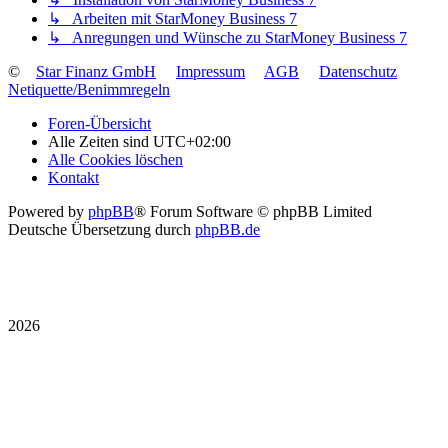
↳ Arbeiten mit StarMoney Business 7
↳ Anregungen und Wünsche zu StarMoney Business 7
©
Star Finanz GmbH
Impressum
AGB
Datenschutz
Netiquette/Benimmregeln
Foren-Übersicht
Alle Zeiten sind
UTC+02:00
Alle Cookies löschen
Kontakt
Powered by
phpBB
® Forum Software © phpBB Limited
Deutsche Übersetzung durch
phpBB.de
2026