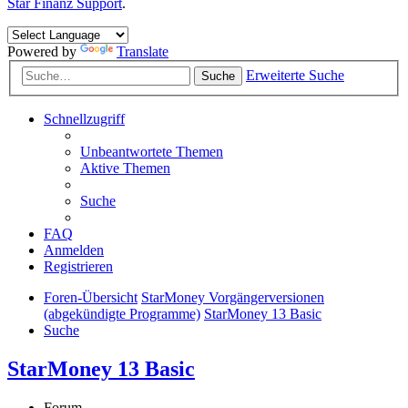
Star Finanz Support
.
Powered by
Translate
Erweiterte Suche
Suche
Schnellzugriff
Unbeantwortete Themen
Aktive Themen
Suche
FAQ
Anmelden
Registrieren
Foren-Übersicht
StarMoney Vorgängerversionen
(abgekündigte Programme)
StarMoney 13 Basic
Suche
StarMoney 13 Basic
Forum