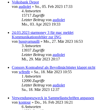
Volksbank Depot
von
audiolet
»
So., 05. Feb 2023 17:33
4
Antworten
15717
Zugriffe
Letzter Beitrag
von
audiolet
Mo., 03. Apr 2023 19:33
24.03.2023 starmoney 3 für mac meldet
Kommunikationsfehler zur ING
von
husqvarnaulli
»
Mo., 27. Mär 2023 16:53
3
Antworten
13937
Zugriffe
Letzter Beitrag
von
audiolet
Mi., 29. Mär 2023 20:17
Consors Kontoabruf als Bevollmächtigter klappt nicht
von
w8rn8r
»
Sa., 18. Mär 2023 10:55
1
Antworten
12090
Zugriffe
Letzter Beitrag
von
audiolet
Sa., 18. Mär 2023 12:37
Verwendungszweck in Sammellastschriften anpassen
von
kontour
»
Do., 16. Feb 2023 16:21
6
Antworten