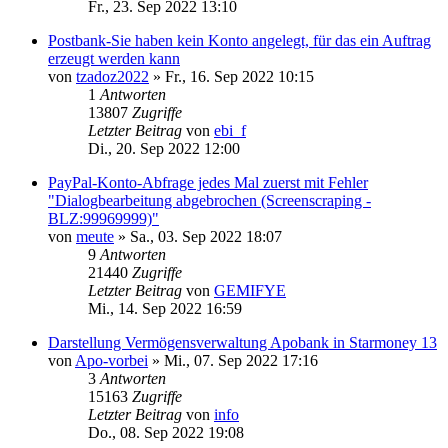
Fr., 23. Sep 2022 13:10
Postbank-Sie haben kein Konto angelegt, für das ein Auftrag
erzeugt werden kann
von
tzadoz2022
»
Fr., 16. Sep 2022 10:15
1
Antworten
13807
Zugriffe
Letzter Beitrag
von
ebi_f
Di., 20. Sep 2022 12:00
PayPal-Konto-Abfrage jedes Mal zuerst mit Fehler
"Dialogbearbeitung abgebrochen (Screenscraping -
BLZ:99969999)"
von
meute
»
Sa., 03. Sep 2022 18:07
9
Antworten
21440
Zugriffe
Letzter Beitrag
von
GEMIFYE
Mi., 14. Sep 2022 16:59
Darstellung Vermögensverwaltung Apobank in Starmoney 13
von
Apo-vorbei
»
Mi., 07. Sep 2022 17:16
3
Antworten
15163
Zugriffe
Letzter Beitrag
von
info
Do., 08. Sep 2022 19:08