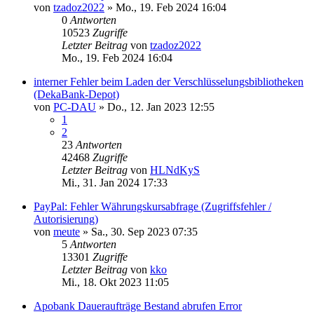
von
tzadoz2022
»
Mo., 19. Feb 2024 16:04
0
Antworten
10523
Zugriffe
Letzter Beitrag
von
tzadoz2022
Mo., 19. Feb 2024 16:04
interner Fehler beim Laden der Verschlüsselungsbibliotheken
(DekaBank-Depot)
von
PC-DAU
»
Do., 12. Jan 2023 12:55
1
2
23
Antworten
42468
Zugriffe
Letzter Beitrag
von
HLNdKyS
Mi., 31. Jan 2024 17:33
PayPal: Fehler Währungskursabfrage (Zugriffsfehler /
Autorisierung)
von
meute
»
Sa., 30. Sep 2023 07:35
5
Antworten
13301
Zugriffe
Letzter Beitrag
von
kko
Mi., 18. Okt 2023 11:05
Apobank Daueraufträge Bestand abrufen Error