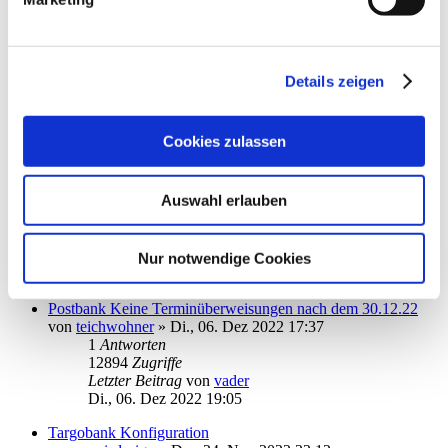
Letzter Beitrag
von
audiolet
Mo., 19. Dez 2022 17:54
Starmoney verbindet sich nicht mit DKB HBCI
von
mihcaoj
»
Fr., 16. Dez 2022 18:17
Details zeigen
2
Antworten
13380
Zugriffe
Letzter Beitrag
von
audiolet
Cookies zulassen
Fr., 16. Dez 2022 20:18
DWS wird zu MorgenFund
Auswahl erlauben
von
simthom
»
Fr., 09. Dez 2022 10:27
3
Antworten
14197
Zugriffe
Letzter Beitrag
von
vader
Nur notwendige Cookies
Di., 13. Dez 2022 12:10
Postbank Keine Terminüberweisungen nach dem 30.12.22
von
teichwohner
»
Di., 06. Dez 2022 17:37
1
Antworten
12894
Zugriffe
Letzter Beitrag
von
vader
Di., 06. Dez 2022 19:05
Targobank Konfiguration