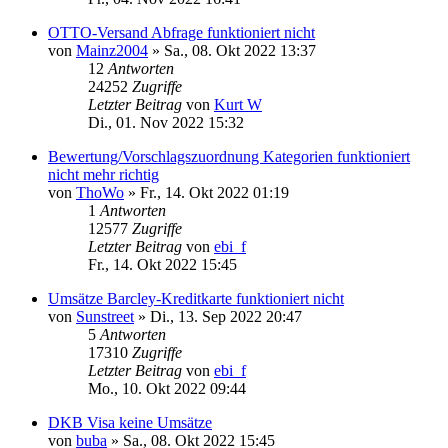
OTTO-Versand Abfrage funktioniert nicht
von
Mainz2004
»
Sa., 08. Okt 2022 13:37
12
Antworten
24252
Zugriffe
Letzter Beitrag
von
Kurt W
Di., 01. Nov 2022 15:32
Bewertung/Vorschlagszuordnung Kategorien funktioniert
nicht mehr richtig
von
ThoWo
»
Fr., 14. Okt 2022 01:19
1
Antworten
12577
Zugriffe
Letzter Beitrag
von
ebi_f
Fr., 14. Okt 2022 15:45
Umsätze Barcley-Kreditkarte funktioniert nicht
von
Sunstreet
»
Di., 13. Sep 2022 20:47
5
Antworten
17310
Zugriffe
Letzter Beitrag
von
ebi_f
Mo., 10. Okt 2022 09:44
DKB Visa keine Umsätze
von
buba
»
Sa., 08. Okt 2022 15:45