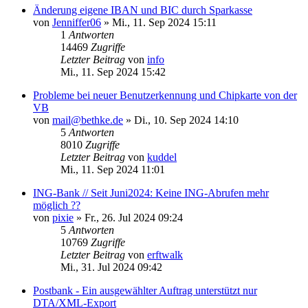
Änderung eigene IBAN und BIC durch Sparkasse
von
Jenniffer06
»
Mi., 11. Sep 2024 15:11
1
Antworten
14469
Zugriffe
Letzter Beitrag
von
info
Mi., 11. Sep 2024 15:42
Probleme bei neuer Benutzerkennung und Chipkarte von der
VB
von
mail@bethke.de
»
Di., 10. Sep 2024 14:10
5
Antworten
8010
Zugriffe
Letzter Beitrag
von
kuddel
Mi., 11. Sep 2024 11:01
ING-Bank // Seit Juni2024: Keine ING-Abrufen mehr
möglich ??
von
pixie
»
Fr., 26. Jul 2024 09:24
5
Antworten
10769
Zugriffe
Letzter Beitrag
von
erftwalk
Mi., 31. Jul 2024 09:42
Postbank - Ein ausgewählter Auftrag unterstützt nur
DTA/XML-Export