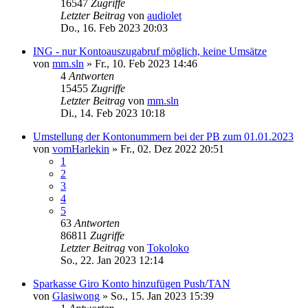
16547
Zugriffe
Letzter Beitrag
von
audiolet
Do., 16. Feb 2023 20:03
ING - nur Kontoauszugabruf möglich, keine Umsätze
von
mm.sln
»
Fr., 10. Feb 2023 14:46
4
Antworten
15455
Zugriffe
Letzter Beitrag
von
mm.sln
Di., 14. Feb 2023 10:18
Umstellung der Kontonummern bei der PB zum 01.01.2023
von
vomHarlekin
»
Fr., 02. Dez 2022 20:51
1
2
3
4
5
63
Antworten
86811
Zugriffe
Letzter Beitrag
von
Tokoloko
So., 22. Jan 2023 12:14
Sparkasse Giro Konto hinzufügen Push/TAN
von
Glasiwong
»
So., 15. Jan 2023 15:39