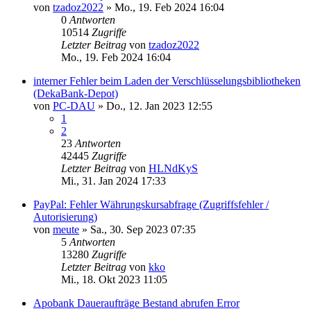
von
tzadoz2022
»
Mo., 19. Feb 2024 16:04
0
Antworten
10514
Zugriffe
Letzter Beitrag
von
tzadoz2022
Mo., 19. Feb 2024 16:04
interner Fehler beim Laden der Verschlüsselungsbibliotheken
(DekaBank-Depot)
von
PC-DAU
»
Do., 12. Jan 2023 12:55
1
2
23
Antworten
42445
Zugriffe
Letzter Beitrag
von
HLNdKyS
Mi., 31. Jan 2024 17:33
PayPal: Fehler Währungskursabfrage (Zugriffsfehler /
Autorisierung)
von
meute
»
Sa., 30. Sep 2023 07:35
5
Antworten
13280
Zugriffe
Letzter Beitrag
von
kko
Mi., 18. Okt 2023 11:05
Apobank Daueraufträge Bestand abrufen Error