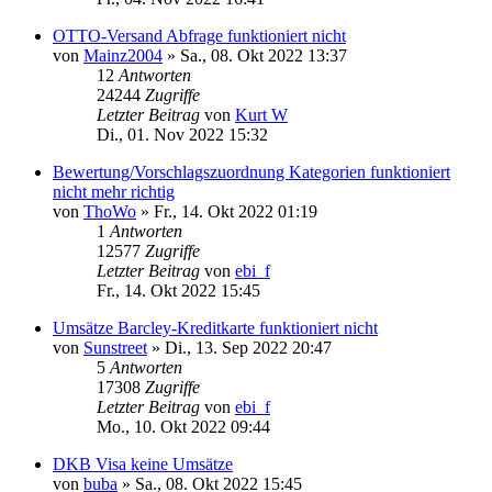
OTTO-Versand Abfrage funktioniert nicht
von
Mainz2004
»
Sa., 08. Okt 2022 13:37
12
Antworten
24244
Zugriffe
Letzter Beitrag
von
Kurt W
Di., 01. Nov 2022 15:32
Bewertung/Vorschlagszuordnung Kategorien funktioniert
nicht mehr richtig
von
ThoWo
»
Fr., 14. Okt 2022 01:19
1
Antworten
12577
Zugriffe
Letzter Beitrag
von
ebi_f
Fr., 14. Okt 2022 15:45
Umsätze Barcley-Kreditkarte funktioniert nicht
von
Sunstreet
»
Di., 13. Sep 2022 20:47
5
Antworten
17308
Zugriffe
Letzter Beitrag
von
ebi_f
Mo., 10. Okt 2022 09:44
DKB Visa keine Umsätze
von
buba
»
Sa., 08. Okt 2022 15:45