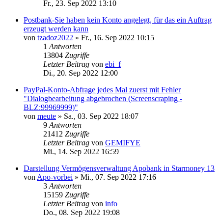
Fr., 23. Sep 2022 13:10
Postbank-Sie haben kein Konto angelegt, für das ein Auftrag
erzeugt werden kann
von
tzadoz2022
»
Fr., 16. Sep 2022 10:15
1
Antworten
13804
Zugriffe
Letzter Beitrag
von
ebi_f
Di., 20. Sep 2022 12:00
PayPal-Konto-Abfrage jedes Mal zuerst mit Fehler
"Dialogbearbeitung abgebrochen (Screenscraping -
BLZ:99969999)"
von
meute
»
Sa., 03. Sep 2022 18:07
9
Antworten
21412
Zugriffe
Letzter Beitrag
von
GEMIFYE
Mi., 14. Sep 2022 16:59
Darstellung Vermögensverwaltung Apobank in Starmoney 13
von
Apo-vorbei
»
Mi., 07. Sep 2022 17:16
3
Antworten
15159
Zugriffe
Letzter Beitrag
von
info
Do., 08. Sep 2022 19:08