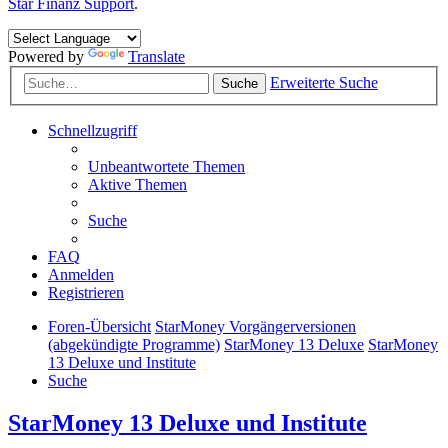
Star Finanz Support
.
Powered by
Translate
Erweiterte Suche
Suche
Schnellzugriff
Unbeantwortete Themen
Aktive Themen
Suche
FAQ
Anmelden
Registrieren
Foren-Übersicht
StarMoney Vorgängerversionen
(abgekündigte Programme)
StarMoney 13 Deluxe
StarMoney
13 Deluxe und Institute
Suche
StarMoney 13 Deluxe und Institute