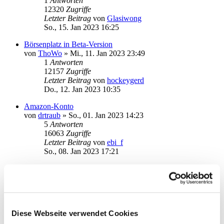
1
Antworten
12320
Zugriffe
Letzter Beitrag
von
Glasiwong
So., 15. Jan 2023 16:25
Börsenplatz in Beta-Version
von
ThoWo
»
Mi., 11. Jan 2023 23:49
1
Antworten
12157
Zugriffe
Letzter Beitrag
von
hockeygerd
Do., 12. Jan 2023 10:35
Amazon-Konto
von
drtraub
»
So., 01. Jan 2023 14:23
5
Antworten
16063
Zugriffe
Letzter Beitrag
von
ebi_f
So., 08. Jan 2023 17:21
Ebay funktioniert seit 1 Woche nicht mehr
von
stormlight
»
Fr., 30. Dez 2022 18:16
2
Antworten
13631
Zugriffe
Letzter Beitrag
von
stormlight
Diese Webseite verwendet Cookies
Sa., 31. Dez 2022 11:39