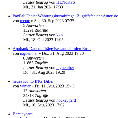
Letzter Beitrag
von
HLNdKyS
Mi., 31. Jan 2024 17:33
PayPal: Fehler Währungskursabfrage (Zugriffsfehler / Autorisi
von
meute
»
Sa., 30. Sep 2023 07:35
5
Antworten
13291
Zugriffe
Letzter Beitrag
von
kko
Mi., 18. Okt 2023 11:05
Apobank Daueraufträge Bestand abrufen Error
von
n.guenther
»
Do., 31. Aug 2023 19:20
0
Antworten
11863
Zugriffe
Letzter Beitrag
von
n.guenther
Do., 31. Aug 2023 19:20
neues Konto ING-DiBa
von
winter
»
Fr., 11. Aug 2023 15:43
13
Antworten
24313
Zugriffe
Letzter Beitrag
von
hockeygerd
Mi., 16. Aug 2023 17:02
Barclaycard...