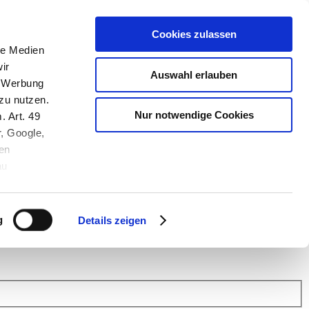
Cookies zulassen
le Medien
ir
Auswahl erlauben
, Werbung
zu nutzen.
Nur notwendige Cookies
. Art. 49
r, Google,
en
au
 (Link s.u.).
ach: Kunden helfen Kunden. Erfahren Sie im Austausch mit anderen
eiter.
g
Details zeigen
 Finanz Support
.