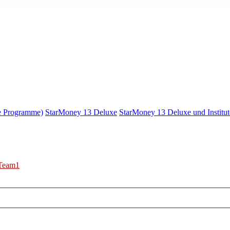
e Programme)
StarMoney 13 Deluxe
StarMoney 13 Deluxe und Institut
Team1