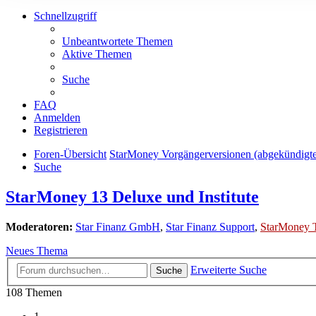
Schnellzugriff
Unbeantwortete Themen
Aktive Themen
Suche
FAQ
Anmelden
Registrieren
Foren-Übersicht
StarMoney Vorgängerversionen (abgekündigt
Suche
StarMoney 13 Deluxe und Institute
Moderatoren:
Star Finanz GmbH
,
Star Finanz Support
,
StarMoney 
Neues Thema
Erweiterte Suche
Suche
108 Themen