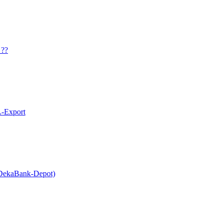
 ??
L-Export
 (DekaBank-Depot)