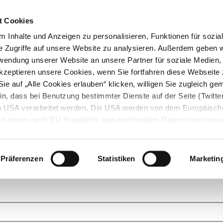
t Cookies
 Inhalte und Anzeigen zu personalisieren, Funktionen für sozia
e Zugriffe auf unsere Website zu analysieren. Außerdem geben w
rwendung unserer Website an unsere Partner für soziale Medien
akzeptieren unsere Cookies, wenn Sie fortfahren diese Webseite 
ie auf „Alle Cookies erlauben“ klicken, willigen Sie zugleich gem
in, dass bei Benutzung bestimmter Dienste auf der Seite (Twitte
den USA verarbeitet werden. Die USA werden von dem Europäisch
 mit einem nach EU-Standards unzureichendem Datenschutznive
tionen dazu finden Sie hier und in unseren Datenschutzrichtlinien
ukte. Das Grundprinzip der StarMoney Community ist dabei ganz einf
cks. Stellen Sie Ihre Fragen und helfen Sie mit Ihrem Wissen anderen w
Präferenzen
Statistiken
Marketin
upportanfragen zu unseren Produkten wenden Sie sich bitte an den
Star