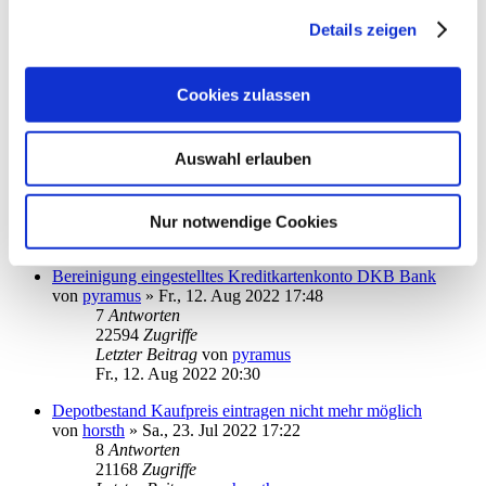
StarMoney 13 kann eine einzige pdf-Datei nicht öffnen
von
patti-berlin
»
So., 28. Aug 2022 19:53
Details zeigen
1
Antworten
15709
Zugriffe
Letzter Beitrag
von
audiolet
Cookies zulassen
So., 28. Aug 2022 22:03
Absturz von StarMoney 13 Deluxe
Auswahl erlauben
von
PDol
»
Fr., 05. Aug 2022 15:31
3
Antworten
17094
Zugriffe
Letzter Beitrag
von
10goto10
Nur notwendige Cookies
Mi., 24. Aug 2022 09:33
Bereinigung eingestelltes Kreditkartenkonto DKB Bank
von
pyramus
»
Fr., 12. Aug 2022 17:48
7
Antworten
22594
Zugriffe
Letzter Beitrag
von
pyramus
Fr., 12. Aug 2022 20:30
Depotbestand Kaufpreis eintragen nicht mehr möglich
von
horsth
»
Sa., 23. Jul 2022 17:22
8
Antworten
21168
Zugriffe