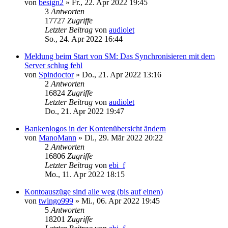
von
besign2
»
Fr., 22. Apr 2022 19:45
3
Antworten
17727
Zugriffe
Letzter Beitrag
von
audiolet
So., 24. Apr 2022 16:44
Meldung beim Start von SM: Das Synchronisieren mit dem
Server schlug fehl
von
Spindoctor
»
Do., 21. Apr 2022 13:16
2
Antworten
16824
Zugriffe
Letzter Beitrag
von
audiolet
Do., 21. Apr 2022 19:47
Bankenlogos in der Kontenübersicht ändern
von
ManoMann
»
Di., 29. Mär 2022 20:22
2
Antworten
16806
Zugriffe
Letzter Beitrag
von
ebi_f
Mo., 11. Apr 2022 18:15
Kontoauszüge sind alle weg (bis auf einen)
von
twingo999
»
Mi., 06. Apr 2022 19:45
5
Antworten
18201
Zugriffe