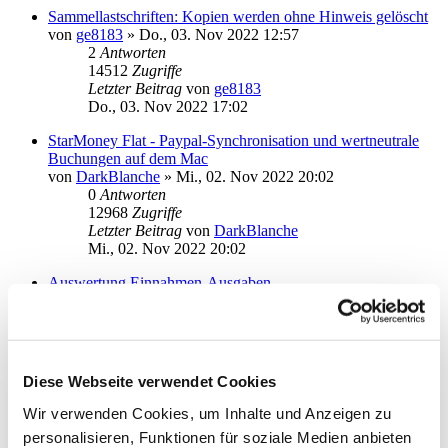
Sammellastschriften: Kopien werden ohne Hinweis gelöscht
von
ge8183
»
Do., 03. Nov 2022 12:57
2
Antworten
14512
Zugriffe
Letzter Beitrag
von
ge8183
Do., 03. Nov 2022 17:02
StarMoney Flat - Paypal-Synchronisation und wertneutrale
Buchungen auf dem Mac
von
DarkBlanche
»
Mi., 02. Nov 2022 20:02
0
Antworten
12968
Zugriffe
Letzter Beitrag
von
DarkBlanche
Mi., 02. Nov 2022 20:02
Auswertung Einnahmen-Ausgaben
von
argo
»
Sa., 17. Sep 2022 17:35
2
Antworten
15612
Zugriffe
Letzter Beitrag
von
argo
Sa., 15. Okt 2022 16:19
Diese Webseite verwendet Cookies
Bonusprogramm auf Übersichtsseite
Wir verwenden Cookies, um Inhalte und Anzeigen zu
von
Ze'ev
»
So., 25. Sep 2022 10:32
personalisieren, Funktionen für soziale Medien anbieten
1
Antworten