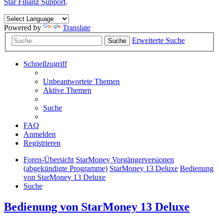
Star Finanz Support
.
Powered by
Translate
Erweiterte Suche
Suche
Schnellzugriff
Unbeantwortete Themen
Aktive Themen
Suche
FAQ
Anmelden
Registrieren
Foren-Übersicht
StarMoney Vorgängerversionen
(abgekündigte Programme)
StarMoney 13 Deluxe
Bedienung
von StarMoney 13 Deluxe
Suche
Bedienung von StarMoney 13 Deluxe