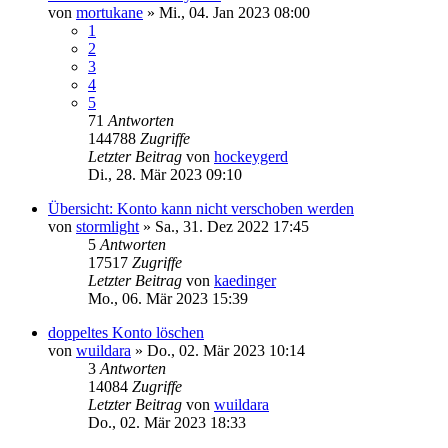
von
mortukane
»
Mi., 04. Jan 2023 08:00
1
2
3
4
5
71
Antworten
144788
Zugriffe
Letzter Beitrag
von
hockeygerd
Di., 28. Mär 2023 09:10
Übersicht: Konto kann nicht verschoben werden
von
stormlight
»
Sa., 31. Dez 2022 17:45
5
Antworten
17517
Zugriffe
Letzter Beitrag
von
kaedinger
Mo., 06. Mär 2023 15:39
doppeltes Konto löschen
von
wuildara
»
Do., 02. Mär 2023 10:14
3
Antworten
14084
Zugriffe
Letzter Beitrag
von
wuildara
Do., 02. Mär 2023 18:33