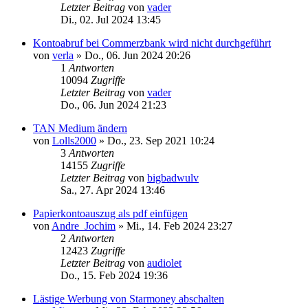
Letzter Beitrag
von
vader
Di., 02. Jul 2024 13:45
Kontoabruf bei Commerzbank wird nicht durchgeführt
von
verla
»
Do., 06. Jun 2024 20:26
1
Antworten
10094
Zugriffe
Letzter Beitrag
von
vader
Do., 06. Jun 2024 21:23
TAN Medium ändern
von
Lolls2000
»
Do., 23. Sep 2021 10:24
3
Antworten
14155
Zugriffe
Letzter Beitrag
von
bigbadwulv
Sa., 27. Apr 2024 13:46
Papierkontoauszug als pdf einfügen
von
Andre_Jochim
»
Mi., 14. Feb 2024 23:27
2
Antworten
12423
Zugriffe
Letzter Beitrag
von
audiolet
Do., 15. Feb 2024 19:36
Lästige Werbung von Starmoney abschalten