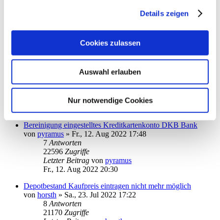
StarMoney 13 kann eine einzige pdf-Datei nicht öffnen
von
patti-berlin
»
So., 28. Aug 2022 19:53
Details zeigen
1
Antworten
15709
Zugriffe
Letzter Beitrag
von
audiolet
Cookies zulassen
So., 28. Aug 2022 22:03
Absturz von StarMoney 13 Deluxe
Auswahl erlauben
von
PDol
»
Fr., 05. Aug 2022 15:31
3
Antworten
17095
Zugriffe
Letzter Beitrag
von
10goto10
Nur notwendige Cookies
Mi., 24. Aug 2022 09:33
Bereinigung eingestelltes Kreditkartenkonto DKB Bank
von
pyramus
»
Fr., 12. Aug 2022 17:48
7
Antworten
22596
Zugriffe
Letzter Beitrag
von
pyramus
Fr., 12. Aug 2022 20:30
Depotbestand Kaufpreis eintragen nicht mehr möglich
von
horsth
»
Sa., 23. Jul 2022 17:22
8
Antworten
21170
Zugriffe