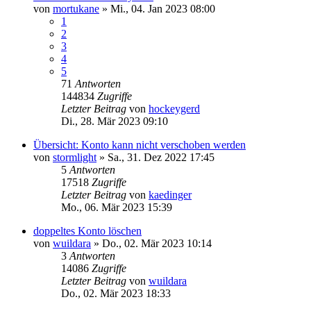
von
mortukane
»
Mi., 04. Jan 2023 08:00
1
2
3
4
5
71
Antworten
144834
Zugriffe
Letzter Beitrag
von
hockeygerd
Di., 28. Mär 2023 09:10
Übersicht: Konto kann nicht verschoben werden
von
stormlight
»
Sa., 31. Dez 2022 17:45
5
Antworten
17518
Zugriffe
Letzter Beitrag
von
kaedinger
Mo., 06. Mär 2023 15:39
doppeltes Konto löschen
von
wuildara
»
Do., 02. Mär 2023 10:14
3
Antworten
14086
Zugriffe
Letzter Beitrag
von
wuildara
Do., 02. Mär 2023 18:33