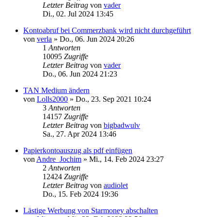
Letzter Beitrag
von
vader
Di., 02. Jul 2024 13:45
Kontoabruf bei Commerzbank wird nicht durchgeführt
von
verla
»
Do., 06. Jun 2024 20:26
1
Antworten
10095
Zugriffe
Letzter Beitrag
von
vader
Do., 06. Jun 2024 21:23
TAN Medium ändern
von
Lolls2000
»
Do., 23. Sep 2021 10:24
3
Antworten
14157
Zugriffe
Letzter Beitrag
von
bigbadwulv
Sa., 27. Apr 2024 13:46
Papierkontoauszug als pdf einfügen
von
Andre_Jochim
»
Mi., 14. Feb 2024 23:27
2
Antworten
12424
Zugriffe
Letzter Beitrag
von
audiolet
Do., 15. Feb 2024 19:36
Lästige Werbung von Starmoney abschalten