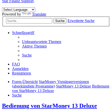
Star Finanz Support
.
Powered by
Translate
Erweiterte Suche
Suche
Schnellzugriff
Unbeantwortete Themen
Aktive Themen
Suche
FAQ
Anmelden
Registrieren
Foren-Übersicht
StarMoney Vorgängerversionen
(abgekündigte Programme)
StarMoney 13 Deluxe
Bedienung
von StarMoney 13 Deluxe
Suche
Bedienung von StarMoney 13 Deluxe