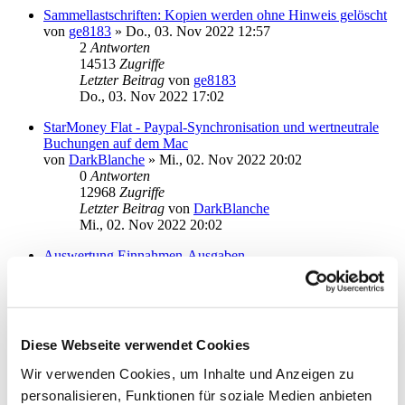
Sammellastschriften: Kopien werden ohne Hinweis gelöscht
von
ge8183
»
Do., 03. Nov 2022 12:57
2
Antworten
14513
Zugriffe
Letzter Beitrag
von
ge8183
Do., 03. Nov 2022 17:02
StarMoney Flat - Paypal-Synchronisation und wertneutrale
Buchungen auf dem Mac
von
DarkBlanche
»
Mi., 02. Nov 2022 20:02
0
Antworten
12968
Zugriffe
Letzter Beitrag
von
DarkBlanche
Mi., 02. Nov 2022 20:02
Auswertung Einnahmen-Ausgaben
von
argo
»
Sa., 17. Sep 2022 17:35
2
Antworten
15612
Zugriffe
Letzter Beitrag
von
argo
Sa., 15. Okt 2022 16:19
Diese Webseite verwendet Cookies
Bonusprogramm auf Übersichtsseite
Wir verwenden Cookies, um Inhalte und Anzeigen zu
von
Ze'ev
»
So., 25. Sep 2022 10:32
personalisieren, Funktionen für soziale Medien anbieten
1
Antworten