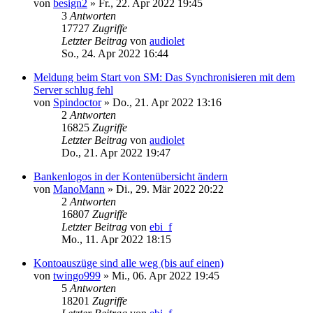
von
besign2
»
Fr., 22. Apr 2022 19:45
3
Antworten
17727
Zugriffe
Letzter Beitrag
von
audiolet
So., 24. Apr 2022 16:44
Meldung beim Start von SM: Das Synchronisieren mit dem
Server schlug fehl
von
Spindoctor
»
Do., 21. Apr 2022 13:16
2
Antworten
16825
Zugriffe
Letzter Beitrag
von
audiolet
Do., 21. Apr 2022 19:47
Bankenlogos in der Kontenübersicht ändern
von
ManoMann
»
Di., 29. Mär 2022 20:22
2
Antworten
16807
Zugriffe
Letzter Beitrag
von
ebi_f
Mo., 11. Apr 2022 18:15
Kontoauszüge sind alle weg (bis auf einen)
von
twingo999
»
Mi., 06. Apr 2022 19:45
5
Antworten
18201
Zugriffe