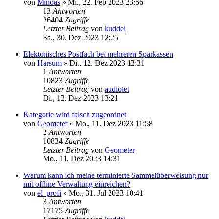
von
Minoas
»
Mi., 22. Feb 2023 23:56
13
Antworten
26404
Zugriffe
Letzter Beitrag
von
kuddel
Sa., 30. Dez 2023 12:25
Elektonisches Postfach bei mehreren Sparkassen
von
Harsum
»
Di., 12. Dez 2023 12:31
1
Antworten
10823
Zugriffe
Letzter Beitrag
von
audiolet
Di., 12. Dez 2023 13:21
Kategorie wird falsch zugeordnet
von
Geometer
»
Mo., 11. Dez 2023 11:58
2
Antworten
10834
Zugriffe
Letzter Beitrag
von
Geometer
Mo., 11. Dez 2023 14:31
Warum kann ich meine terminierte Sammelüberweisung nur
mit offline Verwaltung einreichen?
von
el_profi
»
Mo., 31. Jul 2023 10:41
3
Antworten
17175
Zugriffe