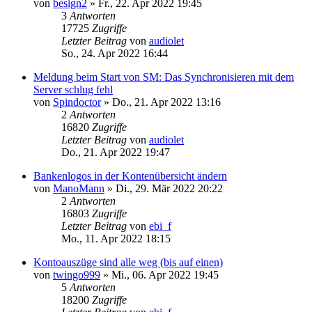
von
besign2
»
Fr., 22. Apr 2022 19:45
3
Antworten
17725
Zugriffe
Letzter Beitrag
von
audiolet
So., 24. Apr 2022 16:44
Meldung beim Start von SM: Das Synchronisieren mit dem
Server schlug fehl
von
Spindoctor
»
Do., 21. Apr 2022 13:16
2
Antworten
16820
Zugriffe
Letzter Beitrag
von
audiolet
Do., 21. Apr 2022 19:47
Bankenlogos in der Kontenübersicht ändern
von
ManoMann
»
Di., 29. Mär 2022 20:22
2
Antworten
16803
Zugriffe
Letzter Beitrag
von
ebi_f
Mo., 11. Apr 2022 18:15
Kontoauszüge sind alle weg (bis auf einen)
von
twingo999
»
Mi., 06. Apr 2022 19:45
5
Antworten
18200
Zugriffe