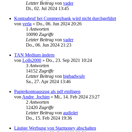
Letzter Beitrag
von
vader
Di., 02. Jul 2024 13:45
Kontoabruf bei Commerzbank wird nicht durchgeführt
von
verla
»
Do., 06. Jun 2024 20:26
1
Antworten
10090
Zugriffe
Letzter Beitrag
von
vader
Do., 06. Jun 2024 21:23
TAN Medium ändern
von
Lolls2000
»
Do., 23. Sep 2021 10:24
3
Antworten
14152
Zugriffe
Letzter Beitrag
von
bigbadwulv
Sa., 27. Apr 2024 13:46
Papierkontoauszug als pdf einfügen
von
Andre_Jochim
»
Mi., 14. Feb 2024 23:27
2
Antworten
12420
Zugriffe
Letzter Beitrag
von
audiolet
Do., 15. Feb 2024 19:36
Lästige Werbung von Starmoney abschalten