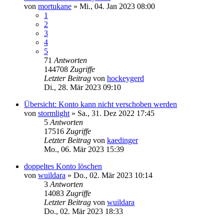
von
mortukane
»
Mi., 04. Jan 2023 08:00
1
2
3
4
5
71
Antworten
144708
Zugriffe
Letzter Beitrag
von
hockeygerd
Di., 28. Mär 2023 09:10
Übersicht: Konto kann nicht verschoben werden
von
stormlight
»
Sa., 31. Dez 2022 17:45
5
Antworten
17516
Zugriffe
Letzter Beitrag
von
kaedinger
Mo., 06. Mär 2023 15:39
doppeltes Konto löschen
von
wuildara
»
Do., 02. Mär 2023 10:14
3
Antworten
14083
Zugriffe
Letzter Beitrag
von
wuildara
Do., 02. Mär 2023 18:33