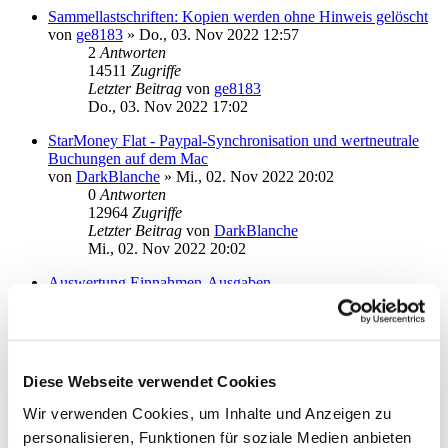
Sammellastschriften: Kopien werden ohne Hinweis gelöscht
von
ge8183
»
Do., 03. Nov 2022 12:57
2
Antworten
14511
Zugriffe
Letzter Beitrag
von
ge8183
Do., 03. Nov 2022 17:02
StarMoney Flat - Paypal-Synchronisation und wertneutrale
Buchungen auf dem Mac
von
DarkBlanche
»
Mi., 02. Nov 2022 20:02
0
Antworten
12964
Zugriffe
Letzter Beitrag
von
DarkBlanche
Mi., 02. Nov 2022 20:02
Auswertung Einnahmen-Ausgaben
von
argo
»
Sa., 17. Sep 2022 17:35
2
Antworten
15610
Zugriffe
Letzter Beitrag
von
argo
Sa., 15. Okt 2022 16:19
Diese Webseite verwendet Cookies
Bonusprogramm auf Übersichtsseite
Wir verwenden Cookies, um Inhalte und Anzeigen zu
von
Ze'ev
»
So., 25. Sep 2022 10:32
personalisieren, Funktionen für soziale Medien anbieten
1
Antworten