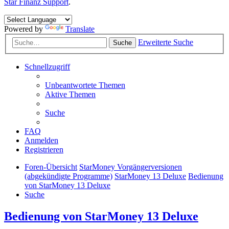
Star Finanz Support
.
Powered by
Translate
Erweiterte Suche
Suche
Schnellzugriff
Unbeantwortete Themen
Aktive Themen
Suche
FAQ
Anmelden
Registrieren
Foren-Übersicht
StarMoney Vorgängerversionen
(abgekündigte Programme)
StarMoney 13 Deluxe
Bedienung
von StarMoney 13 Deluxe
Suche
Bedienung von StarMoney 13 Deluxe