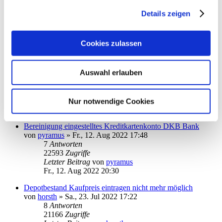
StarMoney 13 kann eine einzige pdf-Datei nicht öffnen
von
patti-berlin
»
So., 28. Aug 2022 19:53
Details zeigen
1
Antworten
15708
Zugriffe
Letzter Beitrag
von
audiolet
Cookies zulassen
So., 28. Aug 2022 22:03
Absturz von StarMoney 13 Deluxe
Auswahl erlauben
von
PDol
»
Fr., 05. Aug 2022 15:31
3
Antworten
17092
Zugriffe
Letzter Beitrag
von
10goto10
Nur notwendige Cookies
Mi., 24. Aug 2022 09:33
Bereinigung eingestelltes Kreditkartenkonto DKB Bank
von
pyramus
»
Fr., 12. Aug 2022 17:48
7
Antworten
22593
Zugriffe
Letzter Beitrag
von
pyramus
Fr., 12. Aug 2022 20:30
Depotbestand Kaufpreis eintragen nicht mehr möglich
von
horsth
»
Sa., 23. Jul 2022 17:22
8
Antworten
21166
Zugriffe