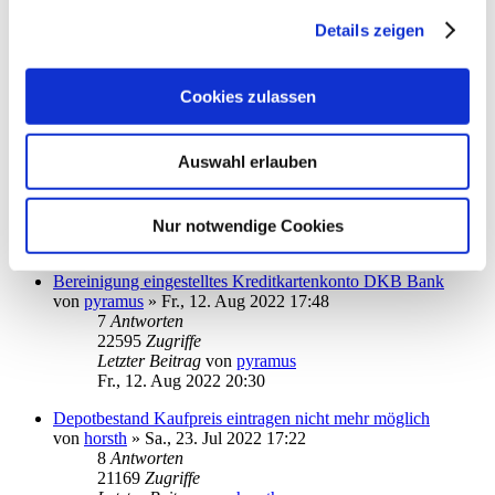
StarMoney 13 kann eine einzige pdf-Datei nicht öffnen
von
patti-berlin
»
So., 28. Aug 2022 19:53
Details zeigen
1
Antworten
15709
Zugriffe
Letzter Beitrag
von
audiolet
Cookies zulassen
So., 28. Aug 2022 22:03
Absturz von StarMoney 13 Deluxe
Auswahl erlauben
von
PDol
»
Fr., 05. Aug 2022 15:31
3
Antworten
17095
Zugriffe
Letzter Beitrag
von
10goto10
Nur notwendige Cookies
Mi., 24. Aug 2022 09:33
Bereinigung eingestelltes Kreditkartenkonto DKB Bank
von
pyramus
»
Fr., 12. Aug 2022 17:48
7
Antworten
22595
Zugriffe
Letzter Beitrag
von
pyramus
Fr., 12. Aug 2022 20:30
Depotbestand Kaufpreis eintragen nicht mehr möglich
von
horsth
»
Sa., 23. Jul 2022 17:22
8
Antworten
21169
Zugriffe