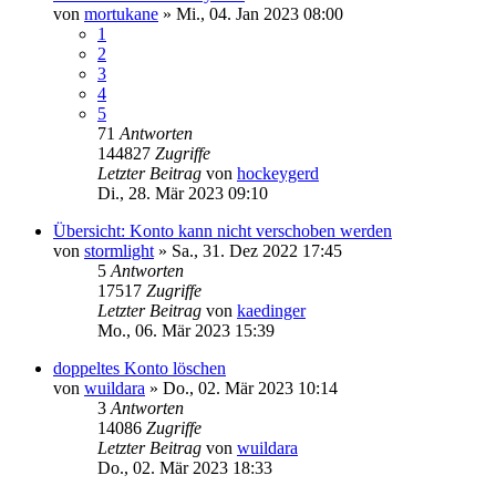
von
mortukane
»
Mi., 04. Jan 2023 08:00
1
2
3
4
5
71
Antworten
144827
Zugriffe
Letzter Beitrag
von
hockeygerd
Di., 28. Mär 2023 09:10
Übersicht: Konto kann nicht verschoben werden
von
stormlight
»
Sa., 31. Dez 2022 17:45
5
Antworten
17517
Zugriffe
Letzter Beitrag
von
kaedinger
Mo., 06. Mär 2023 15:39
doppeltes Konto löschen
von
wuildara
»
Do., 02. Mär 2023 10:14
3
Antworten
14086
Zugriffe
Letzter Beitrag
von
wuildara
Do., 02. Mär 2023 18:33