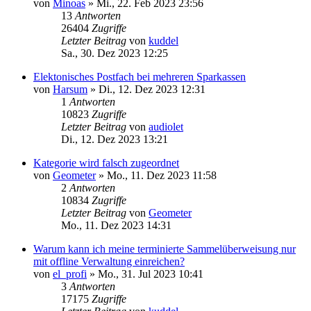
von
Minoas
»
Mi., 22. Feb 2023 23:56
13
Antworten
26404
Zugriffe
Letzter Beitrag
von
kuddel
Sa., 30. Dez 2023 12:25
Elektonisches Postfach bei mehreren Sparkassen
von
Harsum
»
Di., 12. Dez 2023 12:31
1
Antworten
10823
Zugriffe
Letzter Beitrag
von
audiolet
Di., 12. Dez 2023 13:21
Kategorie wird falsch zugeordnet
von
Geometer
»
Mo., 11. Dez 2023 11:58
2
Antworten
10834
Zugriffe
Letzter Beitrag
von
Geometer
Mo., 11. Dez 2023 14:31
Warum kann ich meine terminierte Sammelüberweisung nur
mit offline Verwaltung einreichen?
von
el_profi
»
Mo., 31. Jul 2023 10:41
3
Antworten
17175
Zugriffe