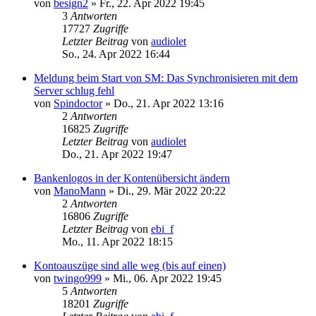
von
besign2
»
Fr., 22. Apr 2022 19:45
3
Antworten
17727
Zugriffe
Letzter Beitrag
von
audiolet
So., 24. Apr 2022 16:44
Meldung beim Start von SM: Das Synchronisieren mit dem
Server schlug fehl
von
Spindoctor
»
Do., 21. Apr 2022 13:16
2
Antworten
16825
Zugriffe
Letzter Beitrag
von
audiolet
Do., 21. Apr 2022 19:47
Bankenlogos in der Kontenübersicht ändern
von
ManoMann
»
Di., 29. Mär 2022 20:22
2
Antworten
16806
Zugriffe
Letzter Beitrag
von
ebi_f
Mo., 11. Apr 2022 18:15
Kontoauszüge sind alle weg (bis auf einen)
von
twingo999
»
Mi., 06. Apr 2022 19:45
5
Antworten
18201
Zugriffe