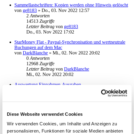
Sammellastschriften: Kopien werden ohne Hinweis gelöscht
von
ge8183
»
Do., 03. Nov 2022 12:57
2
Antworten
14513
Zugriffe
Letzter Beitrag
von
ge8183
Do., 03. Nov 2022 17:02
StarMoney Flat - Paypal-Synchronisation und wertneutrale
Buchungen auf dem Mac
von
DarkBlanche
»
Mi., 02. Nov 2022 20:02
0
Antworten
12968
Zugriffe
Letzter Beitrag
von
DarkBlanche
Mi., 02. Nov 2022 20:02
Auswertung Einnahmen-Ausgaben
von
argo
»
Sa., 17. Sep 2022 17:35
2
Antworten
15612
Zugriffe
Letzter Beitrag
von
argo
Sa., 15. Okt 2022 16:19
Diese Webseite verwendet Cookies
Bonusprogramm auf Übersichtsseite
Wir verwenden Cookies, um Inhalte und Anzeigen zu
von
Ze'ev
»
So., 25. Sep 2022 10:32
personalisieren, Funktionen für soziale Medien anbieten
1
Antworten