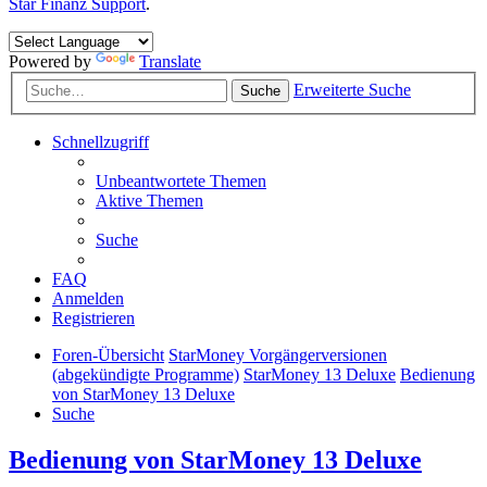
Star Finanz Support
.
Powered by
Translate
Erweiterte Suche
Suche
Schnellzugriff
Unbeantwortete Themen
Aktive Themen
Suche
FAQ
Anmelden
Registrieren
Foren-Übersicht
StarMoney Vorgängerversionen
(abgekündigte Programme)
StarMoney 13 Deluxe
Bedienung
von StarMoney 13 Deluxe
Suche
Bedienung von StarMoney 13 Deluxe