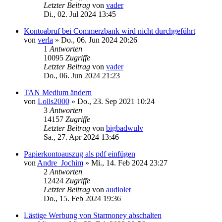
Letzter Beitrag
von
vader
Di., 02. Jul 2024 13:45
Kontoabruf bei Commerzbank wird nicht durchgeführt
von
verla
»
Do., 06. Jun 2024 20:26
1
Antworten
10095
Zugriffe
Letzter Beitrag
von
vader
Do., 06. Jun 2024 21:23
TAN Medium ändern
von
Lolls2000
»
Do., 23. Sep 2021 10:24
3
Antworten
14157
Zugriffe
Letzter Beitrag
von
bigbadwulv
Sa., 27. Apr 2024 13:46
Papierkontoauszug als pdf einfügen
von
Andre_Jochim
»
Mi., 14. Feb 2024 23:27
2
Antworten
12424
Zugriffe
Letzter Beitrag
von
audiolet
Do., 15. Feb 2024 19:36
Lästige Werbung von Starmoney abschalten