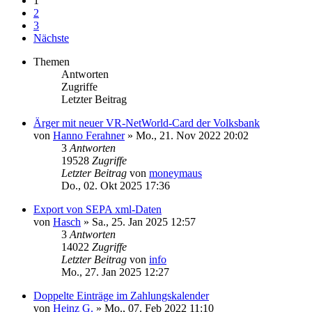
1
2
3
Nächste
Themen
Antworten
Zugriffe
Letzter Beitrag
Ärger mit neuer VR-NetWorld-Card der Volksbank
von
Hanno Ferahner
»
Mo., 21. Nov 2022 20:02
3
Antworten
19528
Zugriffe
Letzter Beitrag
von
moneymaus
Do., 02. Okt 2025 17:36
Export von SEPA xml-Daten
von
Hasch
»
Sa., 25. Jan 2025 12:57
3
Antworten
14022
Zugriffe
Letzter Beitrag
von
info
Mo., 27. Jan 2025 12:27
Doppelte Einträge im Zahlungskalender
von
Heinz G.
»
Mo., 07. Feb 2022 11:10