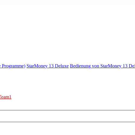
e Programme)
StarMoney 13 Deluxe
Bedienung von StarMoney 13 De
Team1