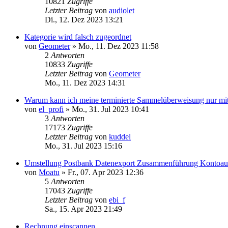
10821
Zugriffe
Letzter Beitrag
von
audiolet
Di., 12. Dez 2023 13:21
Kategorie wird falsch zugeordnet
von
Geometer
»
Mo., 11. Dez 2023 11:58
2
Antworten
10833
Zugriffe
Letzter Beitrag
von
Geometer
Mo., 11. Dez 2023 14:31
Warum kann ich meine terminierte Sammelüberweisung nur mit 
von
el_profi
»
Mo., 31. Jul 2023 10:41
3
Antworten
17173
Zugriffe
Letzter Beitrag
von
kuddel
Mo., 31. Jul 2023 15:16
Umstellung Postbank Datenexport Zusammenführung Kontoau
von
Moatu
»
Fr., 07. Apr 2023 12:36
5
Antworten
17043
Zugriffe
Letzter Beitrag
von
ebi_f
Sa., 15. Apr 2023 21:49
Rechnung einscannen