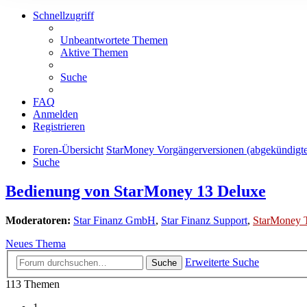
Schnellzugriff
Unbeantwortete Themen
Aktive Themen
Suche
FAQ
Anmelden
Registrieren
Foren-Übersicht
StarMoney Vorgängerversionen (abgekündigt
Suche
Bedienung von StarMoney 13 Deluxe
Moderatoren:
Star Finanz GmbH
,
Star Finanz Support
,
StarMoney 
Neues Thema
Erweiterte Suche
Suche
113 Themen