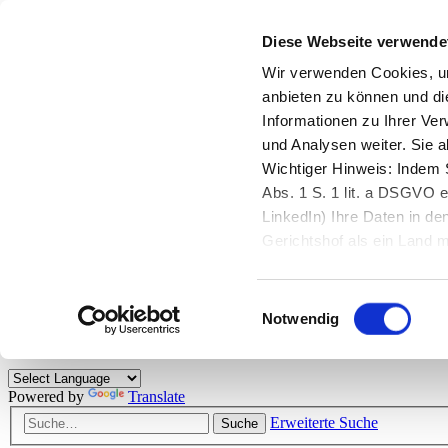
Diese Webseite verwende
Zurück zu StarMoney.de
Login Kundenbereich
Wir verwenden Cookies, um
anbieten zu können und di
Zurück zu StarMoney.de
Informationen zu Ihrer Ve
Login Kundenbereich
und Analysen weiter. Sie 
Zum Inhalt
Wichtiger Hinweis: Indem S
☰
Abs. 1 S. 1 lit. a DSGVO e
LinkedIn) Ihre Daten in 
Herzlich willkommen!
Gerichtshof als ein Land
eingeschätzt. Mehr Informa
Das StarMoney-Forum ist ein Diskussionsforum rund um unsere Prod
Einwilligungsauswahl
Kunden viele nützliche Hilfestellungen und interessante Tipps und Tri
Notwendig
Hinweise: Bitte beachten Sie unsere
Netiquette/Benimmregeln
. Bei S
Powered by
Translate
Erweiterte Suche
Suche