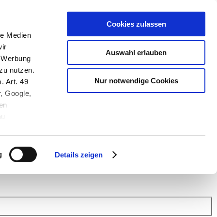
Cookies zulassen
le Medien
ir
Auswahl erlauben
, Werbung
zu nutzen.
Nur notwendige Cookies
. Art. 49
r, Google,
en
au
 (Link s.u.).
ach: Kunden helfen Kunden. Erfahren Sie im Austausch mit anderen
eiter.
g
Details zeigen
 Finanz Support
.