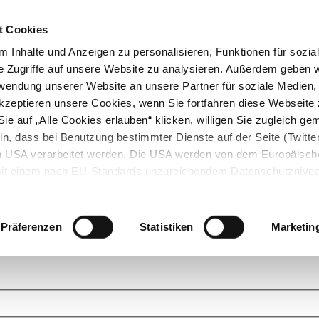
t Cookies
 Inhalte und Anzeigen zu personalisieren, Funktionen für sozia
e Zugriffe auf unsere Website zu analysieren. Außerdem geben w
rwendung unserer Website an unsere Partner für soziale Medien
akzeptieren unsere Cookies, wenn Sie fortfahren diese Webseite 
ie auf „Alle Cookies erlauben“ klicken, willigen Sie zugleich gem
in, dass bei Benutzung bestimmter Dienste auf der Seite (Twitte
den USA verarbeitet werden. Die USA werden von dem Europäisch
 mit einem nach EU-Standards unzureichendem Datenschutznive
tionen dazu finden Sie hier und in unseren Datenschutzrichtlinien
ukte. Das Grundprinzip der StarMoney Community ist dabei ganz einf
cks. Stellen Sie Ihre Fragen und helfen Sie mit Ihrem Wissen anderen w
Präferenzen
Statistiken
Marketin
upportanfragen zu unseren Produkten wenden Sie sich bitte an den
Star