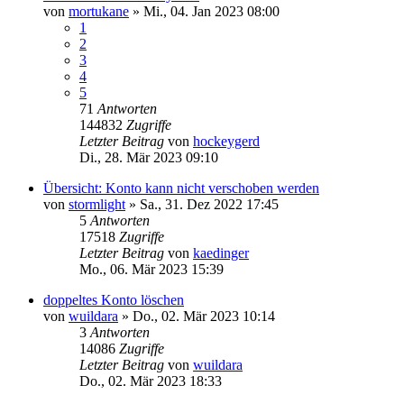
von
mortukane
»
Mi., 04. Jan 2023 08:00
1
2
3
4
5
71
Antworten
144832
Zugriffe
Letzter Beitrag
von
hockeygerd
Di., 28. Mär 2023 09:10
Übersicht: Konto kann nicht verschoben werden
von
stormlight
»
Sa., 31. Dez 2022 17:45
5
Antworten
17518
Zugriffe
Letzter Beitrag
von
kaedinger
Mo., 06. Mär 2023 15:39
doppeltes Konto löschen
von
wuildara
»
Do., 02. Mär 2023 10:14
3
Antworten
14086
Zugriffe
Letzter Beitrag
von
wuildara
Do., 02. Mär 2023 18:33