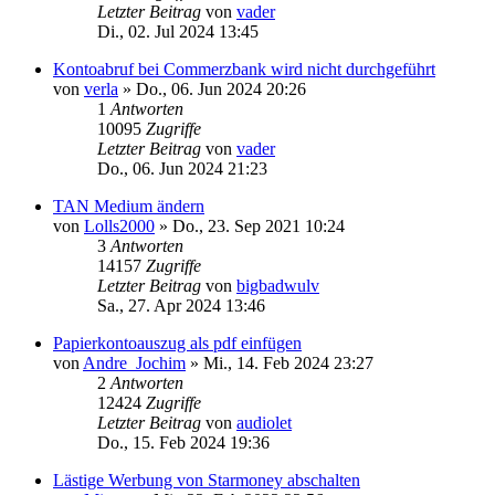
Letzter Beitrag
von
vader
Di., 02. Jul 2024 13:45
Kontoabruf bei Commerzbank wird nicht durchgeführt
von
verla
»
Do., 06. Jun 2024 20:26
1
Antworten
10095
Zugriffe
Letzter Beitrag
von
vader
Do., 06. Jun 2024 21:23
TAN Medium ändern
von
Lolls2000
»
Do., 23. Sep 2021 10:24
3
Antworten
14157
Zugriffe
Letzter Beitrag
von
bigbadwulv
Sa., 27. Apr 2024 13:46
Papierkontoauszug als pdf einfügen
von
Andre_Jochim
»
Mi., 14. Feb 2024 23:27
2
Antworten
12424
Zugriffe
Letzter Beitrag
von
audiolet
Do., 15. Feb 2024 19:36
Lästige Werbung von Starmoney abschalten