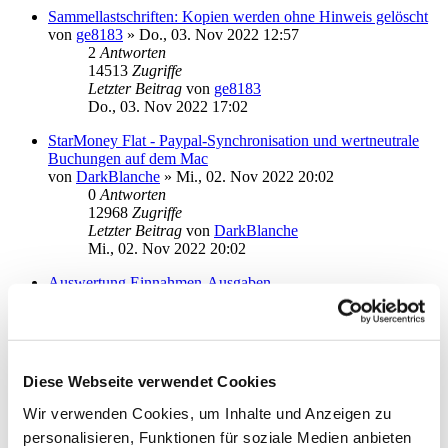
Sammellastschriften: Kopien werden ohne Hinweis gelöscht
von
ge8183
»
Do., 03. Nov 2022 12:57
2
Antworten
14513
Zugriffe
Letzter Beitrag
von
ge8183
Do., 03. Nov 2022 17:02
StarMoney Flat - Paypal-Synchronisation und wertneutrale
Buchungen auf dem Mac
von
DarkBlanche
»
Mi., 02. Nov 2022 20:02
0
Antworten
12968
Zugriffe
Letzter Beitrag
von
DarkBlanche
Mi., 02. Nov 2022 20:02
Auswertung Einnahmen-Ausgaben
von
argo
»
Sa., 17. Sep 2022 17:35
2
Antworten
15612
Zugriffe
Letzter Beitrag
von
argo
Sa., 15. Okt 2022 16:19
Diese Webseite verwendet Cookies
Bonusprogramm auf Übersichtsseite
Wir verwenden Cookies, um Inhalte und Anzeigen zu
von
Ze'ev
»
So., 25. Sep 2022 10:32
personalisieren, Funktionen für soziale Medien anbieten
1
Antworten