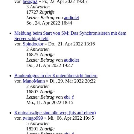
von
besign2
»
Fr., 22. Apr 2022 19:45
3
Antworten
17727
Zugriffe
Letzter Beitrag
von
audiolet
So., 24. Apr 2022 16:44
Meldung beim Start von SM: Das Synchronisieren mit dem
Server schlug fehl
von
Spindoctor
»
Do., 21. Apr 2022 13:16
2
Antworten
16825
Zugriffe
Letzter Beitrag
von
audiolet
Do., 21. Apr 2022 19:47
Bankenlogos in der Kontenübersicht ändern
von
ManoMann
»
Di., 29. Mär 2022 20:22
2
Antworten
16807
Zugriffe
Letzter Beitrag
von
ebi_f
Mo., 11. Apr 2022 18:15
Kontoauszüge sind alle weg (bis auf einen)
von
twingo999
»
Mi., 06. Apr 2022 19:45
5
Antworten
18201
Zugriffe