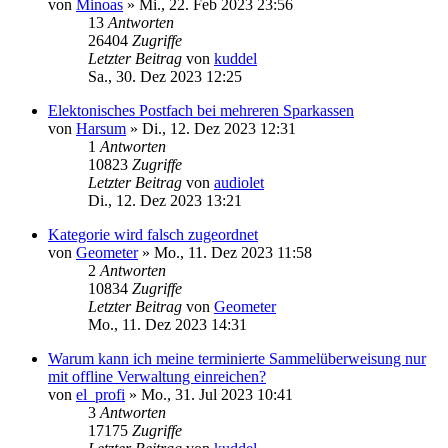
von
Minoas
»
Mi., 22. Feb 2023 23:56
13
Antworten
26404
Zugriffe
Letzter Beitrag
von
kuddel
Sa., 30. Dez 2023 12:25
Elektonisches Postfach bei mehreren Sparkassen
von
Harsum
»
Di., 12. Dez 2023 12:31
1
Antworten
10823
Zugriffe
Letzter Beitrag
von
audiolet
Di., 12. Dez 2023 13:21
Kategorie wird falsch zugeordnet
von
Geometer
»
Mo., 11. Dez 2023 11:58
2
Antworten
10834
Zugriffe
Letzter Beitrag
von
Geometer
Mo., 11. Dez 2023 14:31
Warum kann ich meine terminierte Sammelüberweisung nur
mit offline Verwaltung einreichen?
von
el_profi
»
Mo., 31. Jul 2023 10:41
3
Antworten
17175
Zugriffe