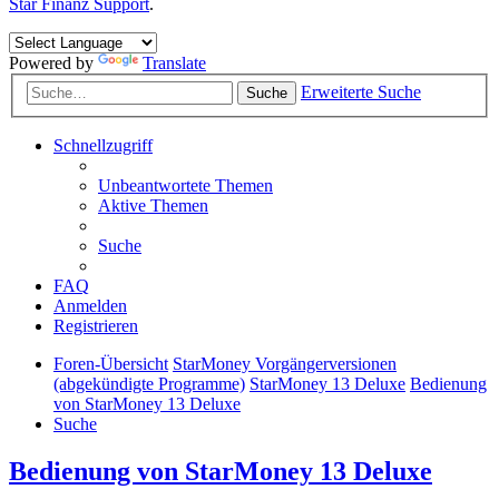
Star Finanz Support
.
Powered by
Translate
Erweiterte Suche
Suche
Schnellzugriff
Unbeantwortete Themen
Aktive Themen
Suche
FAQ
Anmelden
Registrieren
Foren-Übersicht
StarMoney Vorgängerversionen
(abgekündigte Programme)
StarMoney 13 Deluxe
Bedienung
von StarMoney 13 Deluxe
Suche
Bedienung von StarMoney 13 Deluxe