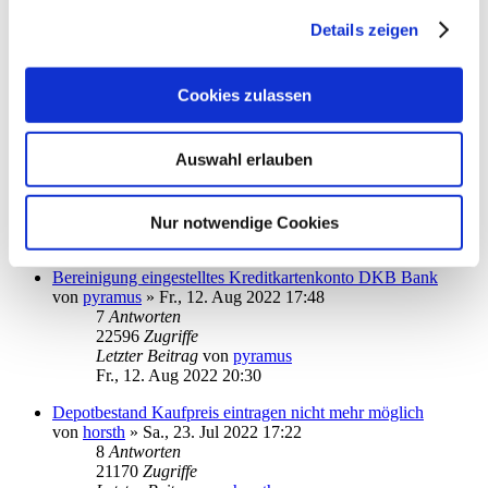
StarMoney 13 kann eine einzige pdf-Datei nicht öffnen
von
patti-berlin
»
So., 28. Aug 2022 19:53
Details zeigen
1
Antworten
15709
Zugriffe
Letzter Beitrag
von
audiolet
Cookies zulassen
So., 28. Aug 2022 22:03
Absturz von StarMoney 13 Deluxe
Auswahl erlauben
von
PDol
»
Fr., 05. Aug 2022 15:31
3
Antworten
17095
Zugriffe
Letzter Beitrag
von
10goto10
Nur notwendige Cookies
Mi., 24. Aug 2022 09:33
Bereinigung eingestelltes Kreditkartenkonto DKB Bank
von
pyramus
»
Fr., 12. Aug 2022 17:48
7
Antworten
22596
Zugriffe
Letzter Beitrag
von
pyramus
Fr., 12. Aug 2022 20:30
Depotbestand Kaufpreis eintragen nicht mehr möglich
von
horsth
»
Sa., 23. Jul 2022 17:22
8
Antworten
21170
Zugriffe