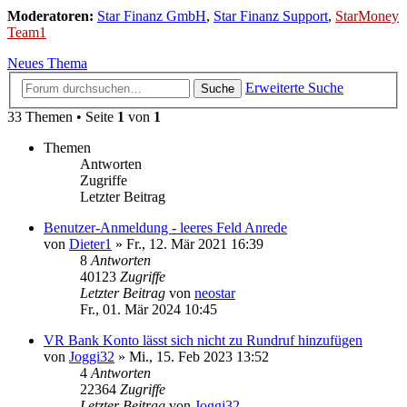
Moderatoren:
Star Finanz GmbH
,
Star Finanz Support
,
StarMoney
Team1
Neues Thema
Erweiterte Suche
Suche
33 Themen • Seite
1
von
1
Themen
Antworten
Zugriffe
Letzter Beitrag
Benutzer-Anmeldung - leeres Feld Anrede
von
Dieter1
»
Fr., 12. Mär 2021 16:39
8
Antworten
40123
Zugriffe
Letzter Beitrag
von
neostar
Fr., 01. Mär 2024 10:45
VR Bank Konto lässt sich nicht zu Rundruf hinzufügen
von
Joggi32
»
Mi., 15. Feb 2023 13:52
4
Antworten
22364
Zugriffe
Letzter Beitrag
von
Joggi32