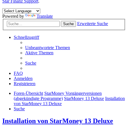
Star Finanz Support
.
Powered by
Translate
Erweiterte Suche
Suche
Schnellzugriff
Unbeantwortete Themen
Aktive Themen
Suche
FAQ
Anmelden
Registrieren
Foren-Übersicht
StarMoney Vorgängerversionen
(abgekündigte Programme)
StarMoney 13 Deluxe
Installation
von StarMoney 13 Deluxe
Suche
Installation von StarMoney 13 Deluxe