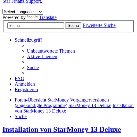
Star Finanz Support
.
Powered by
Translate
Erweiterte Suche
Suche
Schnellzugriff
Unbeantwortete Themen
Aktive Themen
Suche
FAQ
Anmelden
Registrieren
Foren-Übersicht
StarMoney Vorgängerversionen
(abgekündigte Programme)
StarMoney 13 Deluxe
Installation
von StarMoney 13 Deluxe
Suche
Installation von StarMoney 13 Deluxe