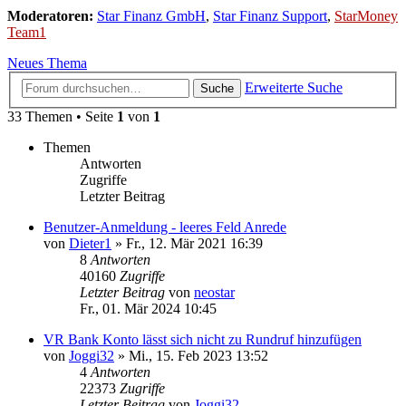
Moderatoren:
Star Finanz GmbH
,
Star Finanz Support
,
StarMoney
Team1
Neues Thema
Erweiterte Suche
Suche
33 Themen • Seite
1
von
1
Themen
Antworten
Zugriffe
Letzter Beitrag
Benutzer-Anmeldung - leeres Feld Anrede
von
Dieter1
»
Fr., 12. Mär 2021 16:39
8
Antworten
40160
Zugriffe
Letzter Beitrag
von
neostar
Fr., 01. Mär 2024 10:45
VR Bank Konto lässt sich nicht zu Rundruf hinzufügen
von
Joggi32
»
Mi., 15. Feb 2023 13:52
4
Antworten
22373
Zugriffe
Letzter Beitrag
von
Joggi32