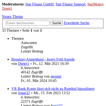
Moderatoren:
Star Finanz GmbH
,
Star Finanz Support
,
StarMoney
Team1
Neues Thema
Erweiterte Suche
Suche
33 Themen • Seite
1
von
1
Themen
Antworten
Zugriffe
Letzter Beitrag
Benutzer-Anmeldung - leeres Feld Anrede
von
Dieter1
»
Fr., 12. Mär 2021 16:39
8
Antworten
40142
Zugriffe
Letzter Beitrag
von
neostar
Fr., 01. Mär 2024 10:45
VR Bank Konto lässt sich nicht zu Rundruf hinzufügen
von
Joggi32
»
Mi., 15. Feb 2023 13:52
4
Antworten
22371
Zugriffe
Letzter Beitrag
von
Joggi32