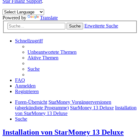
Star Finanz Support
.
Powered by
Translate
Erweiterte Suche
Suche
Schnellzugriff
Unbeantwortete Themen
Aktive Themen
Suche
FAQ
Anmelden
Registrieren
Foren-Übersicht
StarMoney Vorgängerversionen
(abgekündigte Programme)
StarMoney 13 Deluxe
Installation
von StarMoney 13 Deluxe
Suche
Installation von StarMoney 13 Deluxe