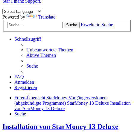
Star Finanz Support
.
Powered by
Translate
Erweiterte Suche
Suche
Schnellzugriff
Unbeantwortete Themen
Aktive Themen
Suche
FAQ
Anmelden
Registrieren
Foren-Übersicht
StarMoney Vorgängerversionen
(abgekündigte Programme)
StarMoney 13 Deluxe
Installation
von StarMoney 13 Deluxe
Suche
Installation von StarMoney 13 Deluxe