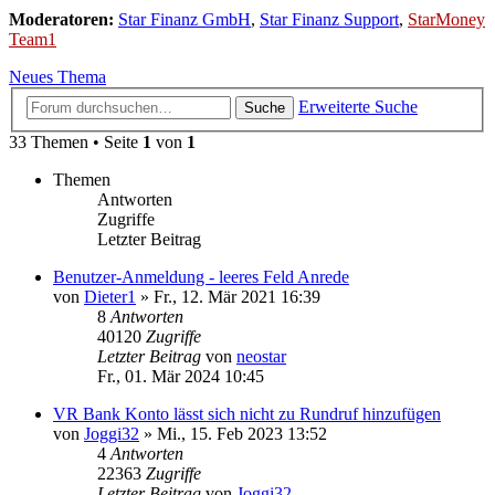
Moderatoren:
Star Finanz GmbH
,
Star Finanz Support
,
StarMoney
Team1
Neues Thema
Erweiterte Suche
Suche
33 Themen • Seite
1
von
1
Themen
Antworten
Zugriffe
Letzter Beitrag
Benutzer-Anmeldung - leeres Feld Anrede
von
Dieter1
»
Fr., 12. Mär 2021 16:39
8
Antworten
40120
Zugriffe
Letzter Beitrag
von
neostar
Fr., 01. Mär 2024 10:45
VR Bank Konto lässt sich nicht zu Rundruf hinzufügen
von
Joggi32
»
Mi., 15. Feb 2023 13:52
4
Antworten
22363
Zugriffe
Letzter Beitrag
von
Joggi32