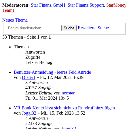
Moderatoren:
Star Finanz GmbH
,
Star Finanz Support
,
StarMoney
Team1
Neues Thema
Erweiterte Suche
Suche
33 Themen • Seite
1
von
1
Themen
Antworten
Zugriffe
Letzter Beitrag
Benutzer-Anmeldung - leeres Feld Anrede
von
Dieter1
»
Fr., 12. Mär 2021 16:39
8
Antworten
40157
Zugriffe
Letzter Beitrag
von
neostar
Fr., 01. Mär 2024 10:45
VR Bank Konto lässt sich nicht zu Rundruf hinzufügen
von
Joggi32
»
Mi., 15. Feb 2023 13:52
4
Antworten
22373
Zugriffe
Letzter Beitrag
von
Joggi32