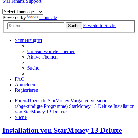
Star Finanz Support
.
Powered by
Translate
Erweiterte Suche
Suche
Schnellzugriff
Unbeantwortete Themen
Aktive Themen
Suche
FAQ
Anmelden
Registrieren
Foren-Übersicht
StarMoney Vorgängerversionen
(abgekündigte Programme)
StarMoney 13 Deluxe
Installation
von StarMoney 13 Deluxe
Suche
Installation von StarMoney 13 Deluxe