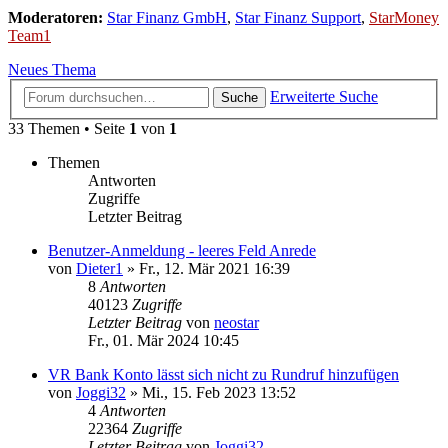
Moderatoren:
Star Finanz GmbH
,
Star Finanz Support
,
StarMoney
Team1
Neues Thema
Erweiterte Suche
Suche
33 Themen • Seite
1
von
1
Themen
Antworten
Zugriffe
Letzter Beitrag
Benutzer-Anmeldung - leeres Feld Anrede
von
Dieter1
»
Fr., 12. Mär 2021 16:39
8
Antworten
40123
Zugriffe
Letzter Beitrag
von
neostar
Fr., 01. Mär 2024 10:45
VR Bank Konto lässt sich nicht zu Rundruf hinzufügen
von
Joggi32
»
Mi., 15. Feb 2023 13:52
4
Antworten
22364
Zugriffe
Letzter Beitrag
von
Joggi32