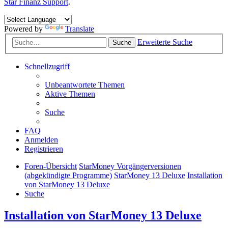
Star Finanz Support
.
Powered by
Translate
Erweiterte Suche
Suche
Schnellzugriff
Unbeantwortete Themen
Aktive Themen
Suche
FAQ
Anmelden
Registrieren
Foren-Übersicht
StarMoney Vorgängerversionen
(abgekündigte Programme)
StarMoney 13 Deluxe
Installation
von StarMoney 13 Deluxe
Suche
Installation von StarMoney 13 Deluxe