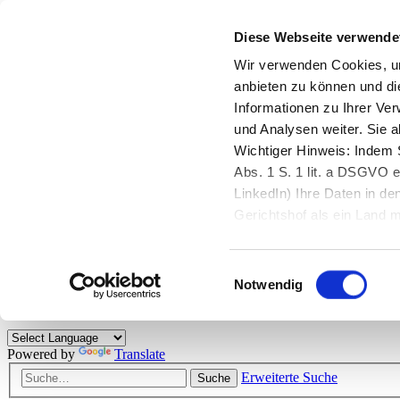
Diese Webseite verwende
Zurück zu StarMoney.de
Login Kundenbereich
Wir verwenden Cookies, um
anbieten zu können und di
Zurück zu StarMoney.de
Informationen zu Ihrer Ve
Login Kundenbereich
und Analysen weiter. Sie 
Zum Inhalt
Wichtiger Hinweis: Indem S
☰
Abs. 1 S. 1 lit. a DSGVO e
LinkedIn) Ihre Daten in 
Herzlich willkommen!
Gerichtshof als ein Land
eingeschätzt. Mehr Informa
Das StarMoney-Forum ist ein Diskussionsforum rund um unsere Prod
Einwilligungsauswahl
Kunden viele nützliche Hilfestellungen und interessante Tipps und Tri
Notwendig
Hinweise: Bitte beachten Sie unsere
Netiquette/Benimmregeln
. Bei S
Powered by
Translate
Erweiterte Suche
Suche