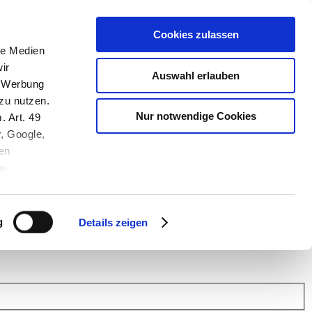
Cookies zulassen
le Medien
ir
Auswahl erlauben
, Werbung
zu nutzen.
Nur notwendige Cookies
. Art. 49
r, Google,
en
au
 (Link s.u.).
ach: Kunden helfen Kunden. Erfahren Sie im Austausch mit anderen
eiter.
g
Details zeigen
 Finanz Support
.