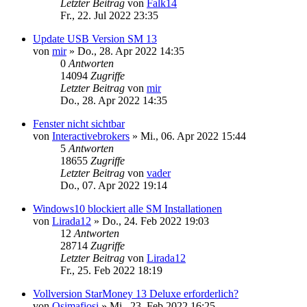
Letzter Beitrag
von
Falk14
Fr., 22. Jul 2022 23:35
Update USB Version SM 13
von
mir
»
Do., 28. Apr 2022 14:35
0
Antworten
14094
Zugriffe
Letzter Beitrag
von
mir
Do., 28. Apr 2022 14:35
Fenster nicht sichtbar
von
Interactivebrokers
»
Mi., 06. Apr 2022 15:44
5
Antworten
18655
Zugriffe
Letzter Beitrag
von
vader
Do., 07. Apr 2022 19:14
Windows10 blockiert alle SM Installationen
von
Lirada12
»
Do., 24. Feb 2022 19:03
12
Antworten
28714
Zugriffe
Letzter Beitrag
von
Lirada12
Fr., 25. Feb 2022 18:19
Vollversion StarMoney 13 Deluxe erforderlich?
von
Osimafiosi
»
Mi., 23. Feb 2022 16:25