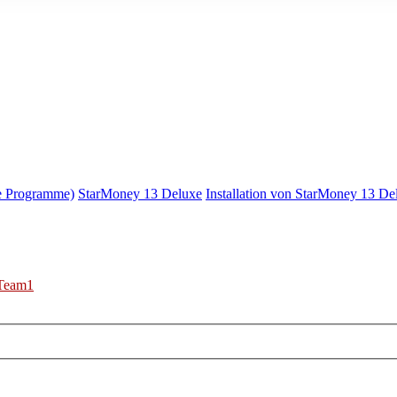
e Programme)
StarMoney 13 Deluxe
Installation von StarMoney 13 De
Team1