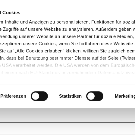
t Cookies
 Inhalte und Anzeigen zu personalisieren, Funktionen für sozia
e Zugriffe auf unsere Website zu analysieren. Außerdem geben w
rwendung unserer Website an unsere Partner für soziale Medien
akzeptieren unsere Cookies, wenn Sie fortfahren diese Webseite 
ie auf „Alle Cookies erlauben“ klicken, willigen Sie zugleich gem
in, dass bei Benutzung bestimmter Dienste auf der Seite (Twitte
den USA verarbeitet werden. Die USA werden von dem Europäisch
 mit einem nach EU-Standards unzureichendem Datenschutznive
tionen dazu finden Sie hier und in unseren Datenschutzrichtlinien
ukte. Das Grundprinzip der StarMoney Community ist dabei ganz einf
cks. Stellen Sie Ihre Fragen und helfen Sie mit Ihrem Wissen anderen w
Präferenzen
Statistiken
Marketin
upportanfragen zu unseren Produkten wenden Sie sich bitte an den
Star