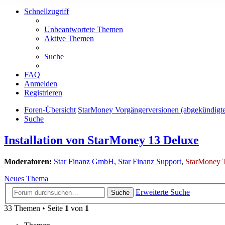
Schnellzugriff
Unbeantwortete Themen
Aktive Themen
Suche
FAQ
Anmelden
Registrieren
Foren-Übersicht
StarMoney Vorgängerversionen (abgekündigt
Suche
Installation von StarMoney 13 Deluxe
Moderatoren:
Star Finanz GmbH
,
Star Finanz Support
,
StarMoney 
Neues Thema
Erweiterte Suche
Suche
33 Themen • Seite
1
von
1