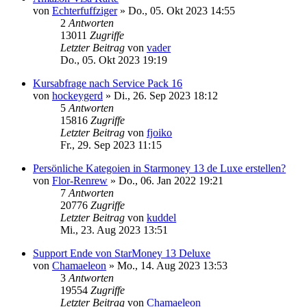
von
Echterfuffziger
»
Do., 05. Okt 2023 14:55
2
Antworten
13011
Zugriffe
Letzter Beitrag
von
vader
Do., 05. Okt 2023 19:19
Kursabfrage nach Service Pack 16
von
hockeygerd
»
Di., 26. Sep 2023 18:12
5
Antworten
15816
Zugriffe
Letzter Beitrag
von
fjoiko
Fr., 29. Sep 2023 11:15
Persönliche Kategoien in Starmoney 13 de Luxe erstellen?
von
Flor-Renrew
»
Do., 06. Jan 2022 19:21
7
Antworten
20776
Zugriffe
Letzter Beitrag
von
kuddel
Mi., 23. Aug 2023 13:51
Support Ende von StarMoney 13 Deluxe
von
Chamaeleon
»
Mo., 14. Aug 2023 13:53
3
Antworten
19554
Zugriffe
Letzter Beitrag
von
Chamaeleon