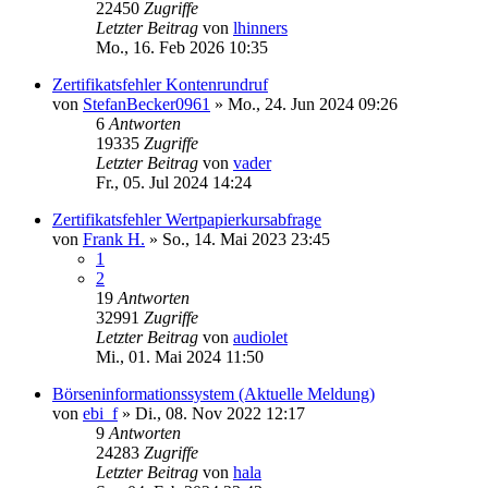
22450
Zugriffe
Letzter Beitrag
von
lhinners
Mo., 16. Feb 2026 10:35
Zertifikatsfehler Kontenrundruf
von
StefanBecker0961
»
Mo., 24. Jun 2024 09:26
6
Antworten
19335
Zugriffe
Letzter Beitrag
von
vader
Fr., 05. Jul 2024 14:24
Zertifikatsfehler Wertpapierkursabfrage
von
Frank H.
»
So., 14. Mai 2023 23:45
1
2
19
Antworten
32991
Zugriffe
Letzter Beitrag
von
audiolet
Mi., 01. Mai 2024 11:50
Börseninformationssystem (Aktuelle Meldung)
von
ebi_f
»
Di., 08. Nov 2022 12:17
9
Antworten
24283
Zugriffe
Letzter Beitrag
von
hala