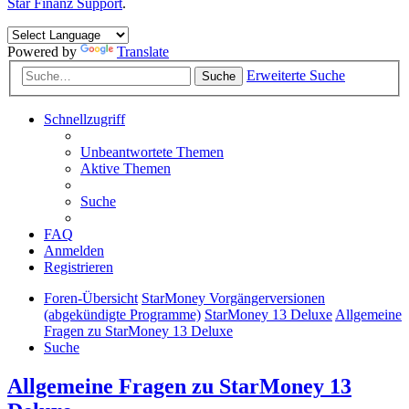
Star Finanz Support
.
Powered by
Translate
Erweiterte Suche
Suche
Schnellzugriff
Unbeantwortete Themen
Aktive Themen
Suche
FAQ
Anmelden
Registrieren
Foren-Übersicht
StarMoney Vorgängerversionen
(abgekündigte Programme)
StarMoney 13 Deluxe
Allgemeine
Fragen zu StarMoney 13 Deluxe
Suche
Allgemeine Fragen zu StarMoney 13