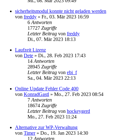
Mi., 08. Mär 2023 09:49
sicherheitsmodul konnte nicht geladen werden
von
freddy
»
Fr., 03. Mär 2023 16:59
6
Antworten
17727
Zugriffe
Letzter Beitrag
von
freddy
Di., 07. Mär 2023 18:13
Laufzeit Lizenz
von
Dete
»
Di., 28. Feb 2023 17:43
14
Antworten
28945
Zugriffe
Letzter Beitrag
von
ebi_f
Sa., 04. Mär 2023 22:13
Online Update Fehler Code 400
von
KonradGastl
»
Mo., 27. Feb 2023 08:54
7
Antworten
18674
Zugriffe
Letzter Beitrag
von
hockeygerd
Mo., 27. Feb 2023 11:24
Alternative zur WP-Verwaltung
von
Timer
»
Do., 19. Jan 2023 14:30
12
Antworten