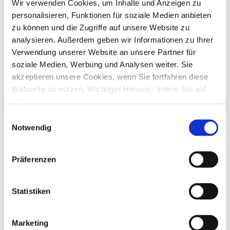
16025
Zugriffe
Wir verwenden Cookies, um Inhalte und Anzeigen zu
Letzter Beitrag
von
taz-devil
personalisieren, Funktionen für soziale Medien anbieten
Mi., 11. Jan 2023 21:55
zu können und die Zugriffe auf unsere Website zu
Payback und Deutschlandcard
analysieren. Außerdem geben wir Informationen zu Ihrer
von
Janiboy
»
Mi., 11. Jan 2023 12:27
Verwendung unserer Website an unsere Partner für
2
Antworten
soziale Medien, Werbung und Analysen weiter. Sie
14884
Zugriffe
Letzter Beitrag
von
audiolet
akzeptieren unsere Cookies, wenn Sie fortfahren diese
Mi., 11. Jan 2023 19:05
Webseite zu nutzen. Wichtiger Hinweis: Indem Sie auf
„Alle Cookies erlauben“ klicken, willigen Sie zugleich
Kontenrundruf direkt bringt Fehlermeldung
von
Lischen
»
Fr., 06. Jan 2023 00:28
gem. Art. 49 Abs. 1 S. 1 lit. a DSGVO ein, dass bei
Einwilligungsauswahl
1
Antworten
Benutzung bestimmter Dienste auf der Seite (Twitter,
Notwendig
13559
Zugriffe
Google, LinkedIn) Ihre Daten in den USA verarbeitet
Letzter Beitrag
von
audiolet
Fr., 06. Jan 2023 20:05
werden. Die USA werden von dem Europäischen
Präferenzen
Gerichtshof als ein Land mit einem nach EU-Standards
Umbuchung auf Barkonto/Haushaltsbuch - wann geht das
wieder?
unzureichendem Datenschutzniveau eingeschätzt. Mehr
von
Bilderrahmen
»
Mi., 04. Jan 2023 18:21
Informationen dazu finden Sie hier und in unseren
Statistiken
1
Antworten
Datenschutzrichtlinien (Link s.u.).
13442
Zugriffe
Letzter Beitrag
von
audiolet
Mi., 04. Jan 2023 19:02
Marketing