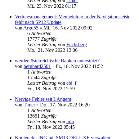
Letzter Beitrag
von
Timer
Mi., 23. Nov 2022 01:17
Vertragsmanagement: Menüeintrag in der Navigationsleiste
fehlt nach SP12 Update
von
Argo55
»
Mi., 16. Nov 2022 09:02
6
Antworten
17777
Zugriffe
Letzter Beitrag
von
Fuchsberg
Mo., 21. Nov 2022 13:06
werden österreichische Banken unterstützt?
von
bernhard2501
»
Fr., 18. Nov 2022 11:52
1
Antworten
15544
Zugriffe
Letzter Beitrag
von
ebi_f
Fr., 18. Nov 2022 15:59
Nervige Fehler seit LAngem
von
Timer
»
Do., 17. Nov 2022 16:20
1
Antworten
13651
Zugriffe
Letzter Beitrag
von
info
Fr., 18. Nov 2022 05:45
Konten der ING mit SM13 DELUXE verwalten