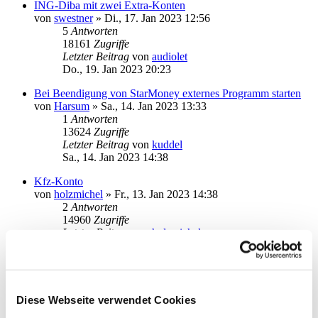
ING-Diba mit zwei Extra-Konten
von
swestner
»
Di., 17. Jan 2023 12:56
5
Antworten
18161
Zugriffe
Letzter Beitrag
von
audiolet
Do., 19. Jan 2023 20:23
Bei Beendigung von StarMoney externes Programm starten
von
Harsum
»
Sa., 14. Jan 2023 13:33
1
Antworten
13624
Zugriffe
Letzter Beitrag
von
kuddel
Sa., 14. Jan 2023 14:38
Kfz-Konto
von
holzmichel
»
Fr., 13. Jan 2023 14:38
2
Antworten
14960
Zugriffe
Letzter Beitrag
von
holzmichel
Fr., 13. Jan 2023 15:35
StarMoney startet nach update unter Windows 11 in VM
(Parallels auf Mac (mit M1 Pro)) nicht mehr
von
Martin Knierim
»
Fr., 30. Dez 2022 12:03
Diese Webseite verwendet Cookies
3
Antworten