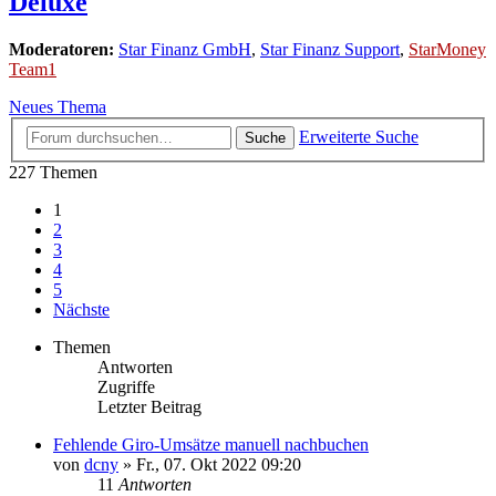
Deluxe
Moderatoren:
Star Finanz GmbH
,
Star Finanz Support
,
StarMoney
Team1
Neues Thema
Erweiterte Suche
Suche
227 Themen
1
2
3
4
5
Nächste
Themen
Antworten
Zugriffe
Letzter Beitrag
Fehlende Giro-Umsätze manuell nachbuchen
von
dcny
»
Fr., 07. Okt 2022 09:20
11
Antworten