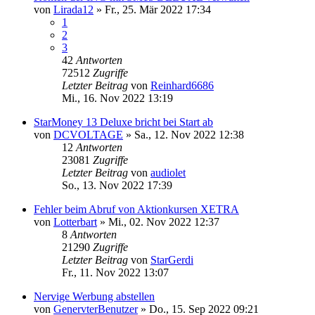
von
Lirada12
»
Fr., 25. Mär 2022 17:34
1
2
3
42
Antworten
72512
Zugriffe
Letzter Beitrag
von
Reinhard6686
Mi., 16. Nov 2022 13:19
StarMoney 13 Deluxe bricht bei Start ab
von
DCVOLTAGE
»
Sa., 12. Nov 2022 12:38
12
Antworten
23081
Zugriffe
Letzter Beitrag
von
audiolet
So., 13. Nov 2022 17:39
Fehler beim Abruf von Aktionkursen XETRA
von
Lotterbart
»
Mi., 02. Nov 2022 12:37
8
Antworten
21290
Zugriffe
Letzter Beitrag
von
StarGerdi
Fr., 11. Nov 2022 13:07
Nervige Werbung abstellen
von
GenervterBenutzer
»
Do., 15. Sep 2022 09:21