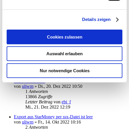
Umbuchung - falsches Vorzeichen
von
vitox
»
Di., 03. Jan 2023 18:33
5
Antworten
Details zeigen
16073
Zugriffe
Letzter Beitrag
von
audiolet
Di., 03. Jan 2023 23:16
Cookies zulassen
Datenbankverschlüsselung ausreichend für die Cloud?
von
Schwipasj
»
Do., 29. Dez 2022 14:55
7
Antworten
Auswahl erlauben
20241
Zugriffe
Letzter Beitrag
von
kuddel
Sa., 31. Dez 2022 16:34
Nur notwendige Cookies
Fehler bei DBMastercard Kontoabfrage: "Kontonummer
nicht vorhanden"
von
uliwm
»
Di., 20. Dez 2022 10:50
1
Antworten
13866
Zugriffe
Letzter Beitrag
von
ebi_f
Mi., 21. Dez 2022 12:19
Export aus StarMoney per ssx-Datei ist leer
von
uliwm
»
Fr., 14. Okt 2022 10:16
2
Antworten