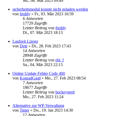
Mi., 08. Mär 2023 09:49
sicherheitsmodul konnte nicht geladen werden
von
freddy
»
Fr., 03. Mär 2023 16:59
6
Antworten
17729
Zugriffe
Letzter Beitrag
von
freddy
Di., 07. Mär 2023 18:13
Laufzeit Lizenz
von
Dete
»
Di., 28. Feb 2023 17:43
14
Antworten
28948
Zugriffe
Letzter Beitrag
von
ebi_f
Sa., 04. Mär 2023 22:13
Online Update Fehler Code 400
von
KonradGastl
»
Mo., 27. Feb 2023 08:54
7
Antworten
18677
Zugriffe
Letzter Beitrag
von
hockeygerd
Mo., 27. Feb 2023 11:24
Alternative zur WP-Verwaltung
von
Timer
»
Do., 19. Jan 2023 14:30
12
Antworten