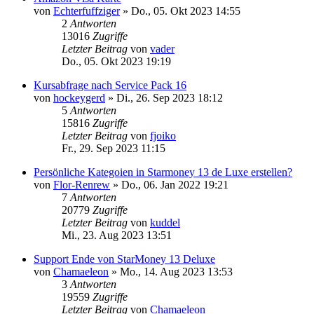
von
Echterfuffziger
»
Do., 05. Okt 2023 14:55
2
Antworten
13016
Zugriffe
Letzter Beitrag
von
vader
Do., 05. Okt 2023 19:19
Kursabfrage nach Service Pack 16
von
hockeygerd
»
Di., 26. Sep 2023 18:12
5
Antworten
15816
Zugriffe
Letzter Beitrag
von
fjoiko
Fr., 29. Sep 2023 11:15
Persönliche Kategoien in Starmoney 13 de Luxe erstellen?
von
Flor-Renrew
»
Do., 06. Jan 2022 19:21
7
Antworten
20779
Zugriffe
Letzter Beitrag
von
kuddel
Mi., 23. Aug 2023 13:51
Support Ende von StarMoney 13 Deluxe
von
Chamaeleon
»
Mo., 14. Aug 2023 13:53
3
Antworten
19559
Zugriffe
Letzter Beitrag
von
Chamaeleon