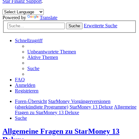
Star Finanz Support
.
Powered by
Translate
Erweiterte Suche
Suche
Schnellzugriff
Unbeantwortete Themen
Aktive Themen
Suche
FAQ
Anmelden
Registrieren
Foren-Übersicht
StarMoney Vorgängerversionen
(abgekündigte Programme)
StarMoney 13 Deluxe
Allgemeine
Fragen zu StarMoney 13 Deluxe
Suche
Allgemeine Fragen zu StarMoney 13