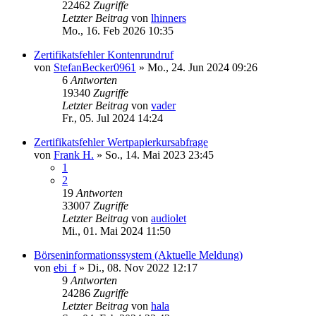
22462
Zugriffe
Letzter Beitrag
von
lhinners
Mo., 16. Feb 2026 10:35
Zertifikatsfehler Kontenrundruf
von
StefanBecker0961
»
Mo., 24. Jun 2024 09:26
6
Antworten
19340
Zugriffe
Letzter Beitrag
von
vader
Fr., 05. Jul 2024 14:24
Zertifikatsfehler Wertpapierkursabfrage
von
Frank H.
»
So., 14. Mai 2023 23:45
1
2
19
Antworten
33007
Zugriffe
Letzter Beitrag
von
audiolet
Mi., 01. Mai 2024 11:50
Börseninformationssystem (Aktuelle Meldung)
von
ebi_f
»
Di., 08. Nov 2022 12:17
9
Antworten
24286
Zugriffe
Letzter Beitrag
von
hala