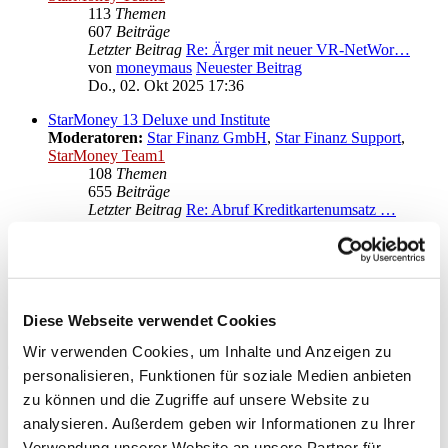
113
Themen
607
Beiträge
Letzter Beitrag
Re: Ärger mit neuer VR-NetWor…
von
moneymaus
Neuester Beitrag
Do., 02. Okt 2025 17:36
StarMoney 13 Deluxe und Institute
Moderatoren:
Star Finanz GmbH
,
Star Finanz Support
,
StarMoney Team1
108
Themen
655
Beiträge
Letzter Beitrag
Re: Abruf Kreditkartenumsatz …
von
BeHi
Neuester Beitrag
Mo., 27. Apr 2026 17:44
Anregungen und Wünsche zu StarMoney 13 Deluxe
Moderatoren:
Star Finanz GmbH
,
Star Finanz Support
,
StarMoney Team1
Diese Webseite verwendet Cookies
Wir verwenden Cookies, um Inhalte und Anzeigen zu
Gehe zu
personalisieren, Funktionen für soziale Medien anbieten
zu können und die Zugriffe auf unsere Website zu
Star Finanz GmbH
↳ Ankündigungen der Star Finanz GmbH
analysieren. Außerdem geben wir Informationen zu Ihrer
↳ Inhalte OnlineUpdates (Produktaktualisierungen)
Verwendung unserer Website an unsere Partner für