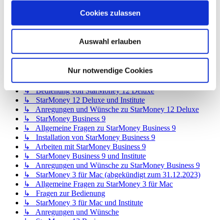
↳ StarMoney 12 Basic
Cookies zulassen
↳ Allgemeine Fragen zu StarMoney 12 Basic
↳ Installation von StarMoney 12 Basic
↳ Bedienung von StarMoney 12 Basic
Auswahl erlauben
↳ StarMoney 12 Basic und Institute
↳ Anregungen und Wünsche zu StarMoney 12 Basic
↳ StarMoney 12 Deluxe
Nur notwendige Cookies
↳ Allgemeine Fragen zu StarMoney 12 Deluxe
↳ Installation von StarMoney 12 Deluxe
↳ Bedienung von StarMoney 12 Deluxe
↳ StarMoney 12 Deluxe und Institute
↳ Anregungen und Wünsche zu StarMoney 12 Deluxe
↳ StarMoney Business 9
↳ Allgemeine Fragen zu StarMoney Business 9
↳ Installation von StarMoney Business 9
↳ Arbeiten mit StarMoney Business 9
↳ StarMoney Business 9 und Institute
↳ Anregungen und Wünsche zu StarMoney Business 9
↳ StarMoney 3 für Mac (abgekündigt zum 31.12.2023)
↳ Allgemeine Fragen zu StarMoney 3 für Mac
↳ Fragen zur Bedienung
↳ StarMoney 3 für Mac und Institute
↳ Anregungen und Wünsche