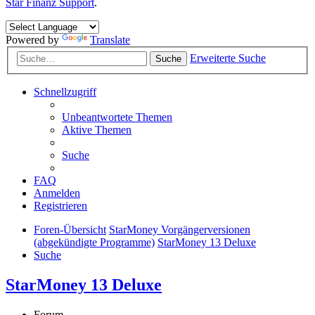
Star Finanz Support
.
Powered by
Translate
Erweiterte Suche
Suche
Schnellzugriff
Unbeantwortete Themen
Aktive Themen
Suche
FAQ
Anmelden
Registrieren
Foren-Übersicht
StarMoney Vorgängerversionen
(abgekündigte Programme)
StarMoney 13 Deluxe
Suche
StarMoney 13 Deluxe
Forum