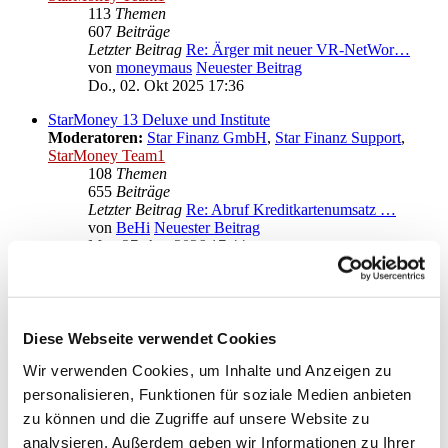
113
Themen
607
Beiträge
Letzter Beitrag
Re: Ärger mit neuer VR-NetWor…
von
moneymaus
Neuester Beitrag
Do., 02. Okt 2025 17:36
StarMoney 13 Deluxe und Institute
Moderatoren:
Star Finanz GmbH
,
Star Finanz Support
,
StarMoney Team1
108
Themen
655
Beiträge
Letzter Beitrag
Re: Abruf Kreditkartenumsatz …
von
BeHi
Neuester Beitrag
Mo., 27. Apr 2026 17:44
Anregungen und Wünsche zu StarMoney 13 Deluxe
Moderatoren:
Star Finanz GmbH
,
Star Finanz Support
,
StarMoney Team1
Diese Webseite verwendet Cookies
Gehe zu
Wir verwenden Cookies, um Inhalte und Anzeigen zu
personalisieren, Funktionen für soziale Medien anbieten
Star Finanz GmbH
zu können und die Zugriffe auf unsere Website zu
↳ Ankündigungen der Star Finanz GmbH
↳ Inhalte OnlineUpdates (Produktaktualisierungen)
analysieren. Außerdem geben wir Informationen zu Ihrer