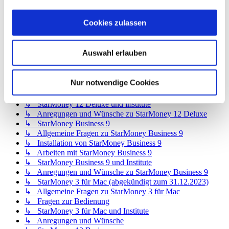
↳ StarMoney 12 Basic
↳ Allgemeine Fragen zu StarMoney 12 Basic
Cookies zulassen
↳ Installation von StarMoney 12 Basic
↳ Bedienung von StarMoney 12 Basic
↳ StarMoney 12 Basic und Institute
Auswahl erlauben
↳ Anregungen und Wünsche zu StarMoney 12 Basic
↳ StarMoney 12 Deluxe
↳ Allgemeine Fragen zu StarMoney 12 Deluxe
Nur notwendige Cookies
↳ Installation von StarMoney 12 Deluxe
↳ Bedienung von StarMoney 12 Deluxe
↳ StarMoney 12 Deluxe und Institute
↳ Anregungen und Wünsche zu StarMoney 12 Deluxe
↳ StarMoney Business 9
↳ Allgemeine Fragen zu StarMoney Business 9
↳ Installation von StarMoney Business 9
↳ Arbeiten mit StarMoney Business 9
↳ StarMoney Business 9 und Institute
↳ Anregungen und Wünsche zu StarMoney Business 9
↳ StarMoney 3 für Mac (abgekündigt zum 31.12.2023)
↳ Allgemeine Fragen zu StarMoney 3 für Mac
↳ Fragen zur Bedienung
↳ StarMoney 3 für Mac und Institute
↳ Anregungen und Wünsche