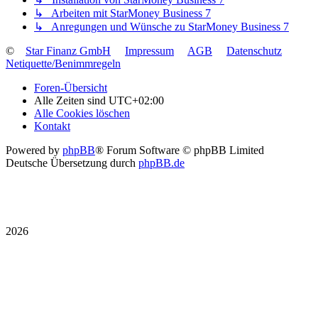
↳ Arbeiten mit StarMoney Business 7
↳ Anregungen und Wünsche zu StarMoney Business 7
©
Star Finanz GmbH
Impressum
AGB
Datenschutz
Netiquette/Benimmregeln
Foren-Übersicht
Alle Zeiten sind
UTC+02:00
Alle Cookies löschen
Kontakt
Powered by
phpBB
® Forum Software © phpBB Limited
Deutsche Übersetzung durch
phpBB.de
2026