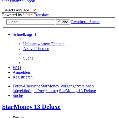
Star Finanz Support
.
Powered by
Translate
Erweiterte Suche
Suche
Schnellzugriff
Unbeantwortete Themen
Aktive Themen
Suche
FAQ
Anmelden
Registrieren
Foren-Übersicht
StarMoney Vorgängerversionen
(abgekündigte Programme)
StarMoney 13 Deluxe
Suche
StarMoney 13 Deluxe
Forum