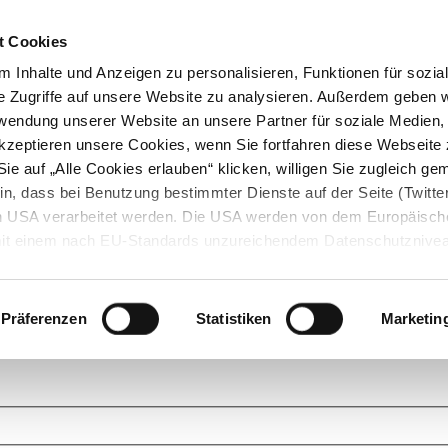
t Cookies
 Inhalte und Anzeigen zu personalisieren, Funktionen für sozia
e Zugriffe auf unsere Website zu analysieren. Außerdem geben w
rwendung unserer Website an unsere Partner für soziale Medien
akzeptieren unsere Cookies, wenn Sie fortfahren diese Webseite 
ie auf „Alle Cookies erlauben“ klicken, willigen Sie zugleich gem
in, dass bei Benutzung bestimmter Dienste auf der Seite (Twitte
den USA verarbeitet werden. Die USA werden von dem Europäisch
 mit einem nach EU-Standards unzureichendem Datenschutznive
tionen dazu finden Sie hier und in unseren Datenschutzrichtlinien
ukte. Das Grundprinzip der StarMoney Community ist dabei ganz einf
cks. Stellen Sie Ihre Fragen und helfen Sie mit Ihrem Wissen anderen w
Präferenzen
Statistiken
Marketin
upportanfragen zu unseren Produkten wenden Sie sich bitte an den
Star