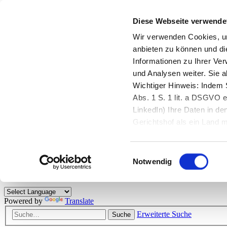
Diese Webseite verwende
Zurück zu StarMoney.de
Login Kundenbereich
Wir verwenden Cookies, um
anbieten zu können und di
Zurück zu StarMoney.de
Informationen zu Ihrer Ve
Login Kundenbereich
und Analysen weiter. Sie 
Zum Inhalt
Wichtiger Hinweis: Indem S
☰
Abs. 1 S. 1 lit. a DSGVO e
LinkedIn) Ihre Daten in 
Herzlich willkommen!
Gerichtshof als ein Land
eingeschätzt. Mehr Informa
Das StarMoney-Forum ist ein Diskussionsforum rund um unsere Prod
Einwilligungsauswahl
Kunden viele nützliche Hilfestellungen und interessante Tipps und Tri
Notwendig
Hinweise: Bitte beachten Sie unsere
Netiquette/Benimmregeln
. Bei S
Powered by
Translate
Erweiterte Suche
Suche