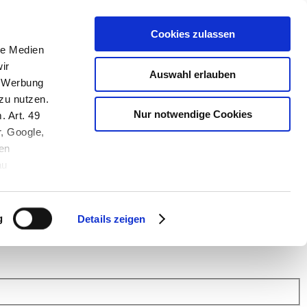
Cookies zulassen
le Medien
ir
Auswahl erlauben
, Werbung
zu nutzen.
Nur notwendige Cookies
. Art. 49
r, Google,
en
au
 (Link s.u.).
ach: Kunden helfen Kunden. Erfahren Sie im Austausch mit anderen
eiter.
g
Details zeigen
 Finanz Support
.