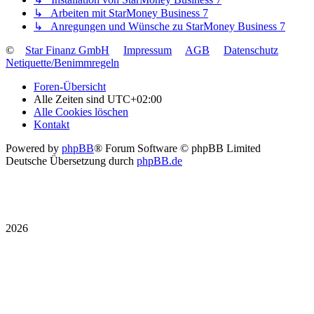
↳ Arbeiten mit StarMoney Business 7
↳ Anregungen und Wünsche zu StarMoney Business 7
©
Star Finanz GmbH
Impressum
AGB
Datenschutz
Netiquette/Benimmregeln
Foren-Übersicht
Alle Zeiten sind
UTC+02:00
Alle Cookies löschen
Kontakt
Powered by
phpBB
® Forum Software © phpBB Limited
Deutsche Übersetzung durch
phpBB.de
2026