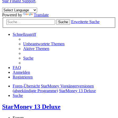
Star Finanz Support
.
Powered by
Translate
Erweiterte Suche
Suche
Schnellzugriff
Unbeantwortete Themen
Aktive Themen
Suche
FAQ
Anmelden
Registrieren
Foren-Übersicht
StarMoney Vorgängerversionen
(abgekündigte Programme)
StarMoney 13 Deluxe
Suche
StarMoney 13 Deluxe
Forum