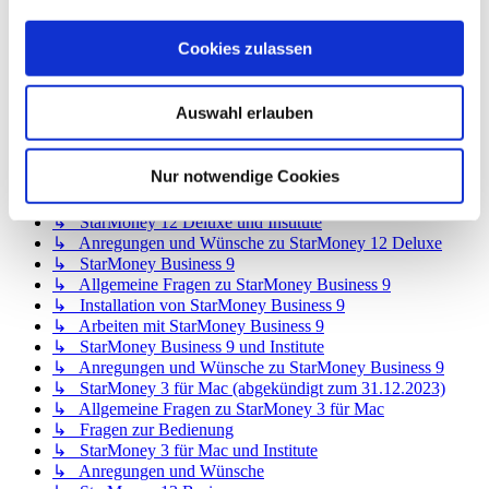
↳ StarMoney 12 Basic
↳ Allgemeine Fragen zu StarMoney 12 Basic
Cookies zulassen
↳ Installation von StarMoney 12 Basic
↳ Bedienung von StarMoney 12 Basic
↳ StarMoney 12 Basic und Institute
Auswahl erlauben
↳ Anregungen und Wünsche zu StarMoney 12 Basic
↳ StarMoney 12 Deluxe
↳ Allgemeine Fragen zu StarMoney 12 Deluxe
Nur notwendige Cookies
↳ Installation von StarMoney 12 Deluxe
↳ Bedienung von StarMoney 12 Deluxe
↳ StarMoney 12 Deluxe und Institute
↳ Anregungen und Wünsche zu StarMoney 12 Deluxe
↳ StarMoney Business 9
↳ Allgemeine Fragen zu StarMoney Business 9
↳ Installation von StarMoney Business 9
↳ Arbeiten mit StarMoney Business 9
↳ StarMoney Business 9 und Institute
↳ Anregungen und Wünsche zu StarMoney Business 9
↳ StarMoney 3 für Mac (abgekündigt zum 31.12.2023)
↳ Allgemeine Fragen zu StarMoney 3 für Mac
↳ Fragen zur Bedienung
↳ StarMoney 3 für Mac und Institute
↳ Anregungen und Wünsche