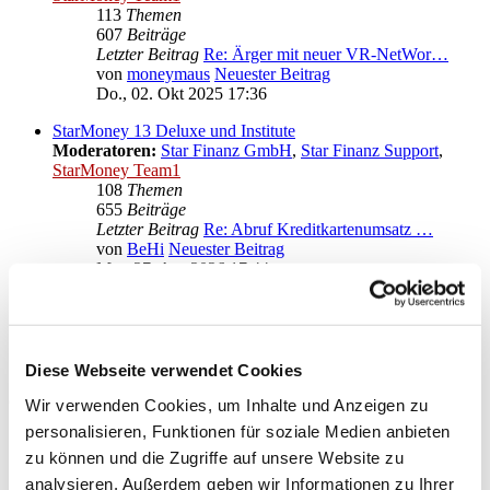
113
Themen
607
Beiträge
Letzter Beitrag
Re: Ärger mit neuer VR-NetWor…
von
moneymaus
Neuester Beitrag
Do., 02. Okt 2025 17:36
StarMoney 13 Deluxe und Institute
Moderatoren:
Star Finanz GmbH
,
Star Finanz Support
,
StarMoney Team1
108
Themen
655
Beiträge
Letzter Beitrag
Re: Abruf Kreditkartenumsatz …
von
BeHi
Neuester Beitrag
Mo., 27. Apr 2026 17:44
Anregungen und Wünsche zu StarMoney 13 Deluxe
Moderatoren:
Star Finanz GmbH
,
Star Finanz Support
,
StarMoney Team1
Diese Webseite verwendet Cookies
Gehe zu
Wir verwenden Cookies, um Inhalte und Anzeigen zu
personalisieren, Funktionen für soziale Medien anbieten
Star Finanz GmbH
zu können und die Zugriffe auf unsere Website zu
↳ Ankündigungen der Star Finanz GmbH
↳ Inhalte OnlineUpdates (Produktaktualisierungen)
analysieren. Außerdem geben wir Informationen zu Ihrer