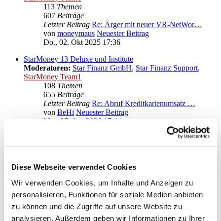
113
Themen
607
Beiträge
Letzter Beitrag
Re: Ärger mit neuer VR-NetWor…
von
moneymaus
Neuester Beitrag
Do., 02. Okt 2025 17:36
StarMoney 13 Deluxe und Institute
Moderatoren:
Star Finanz GmbH
,
Star Finanz Support
,
StarMoney Team1
108
Themen
655
Beiträge
Letzter Beitrag
Re: Abruf Kreditkartenumsatz …
von
BeHi
Neuester Beitrag
Mo., 27. Apr 2026 17:44
Anregungen und Wünsche zu StarMoney 13 Deluxe
Moderatoren:
Star Finanz GmbH
,
Star Finanz Support
,
StarMoney Team1
Diese Webseite verwendet Cookies
Gehe zu
Wir verwenden Cookies, um Inhalte und Anzeigen zu
personalisieren, Funktionen für soziale Medien anbieten
Star Finanz GmbH
zu können und die Zugriffe auf unsere Website zu
↳ Ankündigungen der Star Finanz GmbH
↳ Inhalte OnlineUpdates (Produktaktualisierungen)
analysieren. Außerdem geben wir Informationen zu Ihrer