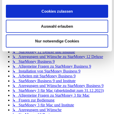
↳ StarMoney 12 Basic
↳ Allgemeine Fragen zu StarMoney 12 Basic
Cookies zulassen
↳ Installation von StarMoney 12 Basic
↳ Bedienung von StarMoney 12 Basic
↳ StarMoney 12 Basic und Institute
Auswahl erlauben
↳ Anregungen und Wünsche zu StarMoney 12 Basic
↳ StarMoney 12 Deluxe
↳ Allgemeine Fragen zu StarMoney 12 Deluxe
Nur notwendige Cookies
↳ Installation von StarMoney 12 Deluxe
↳ Bedienung von StarMoney 12 Deluxe
↳ StarMoney 12 Deluxe und Institute
↳ Anregungen und Wünsche zu StarMoney 12 Deluxe
↳ StarMoney Business 9
↳ Allgemeine Fragen zu StarMoney Business 9
↳ Installation von StarMoney Business 9
↳ Arbeiten mit StarMoney Business 9
↳ StarMoney Business 9 und Institute
↳ Anregungen und Wünsche zu StarMoney Business 9
↳ StarMoney 3 für Mac (abgekündigt zum 31.12.2023)
↳ Allgemeine Fragen zu StarMoney 3 für Mac
↳ Fragen zur Bedienung
↳ StarMoney 3 für Mac und Institute
↳ Anregungen und Wünsche