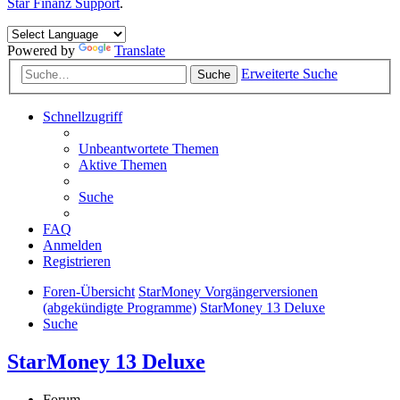
Star Finanz Support
.
Powered by
Translate
Erweiterte Suche
Suche
Schnellzugriff
Unbeantwortete Themen
Aktive Themen
Suche
FAQ
Anmelden
Registrieren
Foren-Übersicht
StarMoney Vorgängerversionen
(abgekündigte Programme)
StarMoney 13 Deluxe
Suche
StarMoney 13 Deluxe
Forum