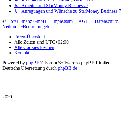
↳ Arbeiten mit StarMoney Business 7
↳ Anregungen und Wünsche zu StarMoney Business 7
©
Star Finanz GmbH
Impressum
AGB
Datenschutz
Netiquette/Benimmregeln
Foren-Übersicht
Alle Zeiten sind
UTC+02:00
Alle Cookies löschen
Kontakt
Powered by
phpBB
® Forum Software © phpBB Limited
Deutsche Übersetzung durch
phpBB.de
2026