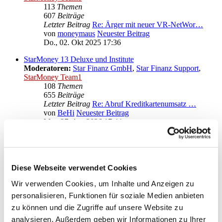
113
Themen
607
Beiträge
Letzter Beitrag
Re: Ärger mit neuer VR-NetWor…
von
moneymaus
Neuester Beitrag
Do., 02. Okt 2025 17:36
StarMoney 13 Deluxe und Institute
Moderatoren:
Star Finanz GmbH
,
Star Finanz Support
,
StarMoney Team1
108
Themen
655
Beiträge
Letzter Beitrag
Re: Abruf Kreditkartenumsatz …
von
BeHi
Neuester Beitrag
Mo., 27. Apr 2026 17:44
Anregungen und Wünsche zu StarMoney 13 Deluxe
Moderatoren:
Star Finanz GmbH
,
Star Finanz Support
,
StarMoney Team1
Diese Webseite verwendet Cookies
Gehe zu
Wir verwenden Cookies, um Inhalte und Anzeigen zu
personalisieren, Funktionen für soziale Medien anbieten
Star Finanz GmbH
zu können und die Zugriffe auf unsere Website zu
↳ Ankündigungen der Star Finanz GmbH
↳ Inhalte OnlineUpdates (Produktaktualisierungen)
analysieren. Außerdem geben wir Informationen zu Ihrer