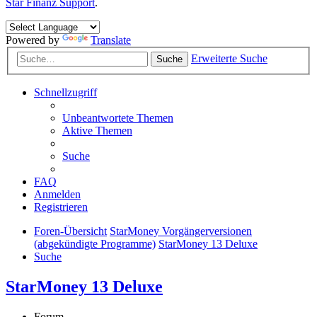
Star Finanz Support
.
Powered by
Translate
Erweiterte Suche
Suche
Schnellzugriff
Unbeantwortete Themen
Aktive Themen
Suche
FAQ
Anmelden
Registrieren
Foren-Übersicht
StarMoney Vorgängerversionen
(abgekündigte Programme)
StarMoney 13 Deluxe
Suche
StarMoney 13 Deluxe
Forum