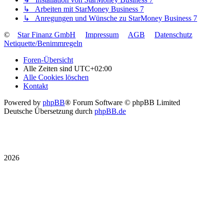
↳ Arbeiten mit StarMoney Business 7
↳ Anregungen und Wünsche zu StarMoney Business 7
©
Star Finanz GmbH
Impressum
AGB
Datenschutz
Netiquette/Benimmregeln
Foren-Übersicht
Alle Zeiten sind
UTC+02:00
Alle Cookies löschen
Kontakt
Powered by
phpBB
® Forum Software © phpBB Limited
Deutsche Übersetzung durch
phpBB.de
2026