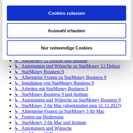
↳ StarMoney 12 Basic
↳ Allgemeine Fragen zu StarMoney 12 Basic
Cookies zulassen
↳ Installation von StarMoney 12 Basic
↳ Bedienung von StarMoney 12 Basic
↳ StarMoney 12 Basic und Institute
Auswahl erlauben
↳ Anregungen und Wünsche zu StarMoney 12 Basic
↳ StarMoney 12 Deluxe
↳ Allgemeine Fragen zu StarMoney 12 Deluxe
Nur notwendige Cookies
↳ Installation von StarMoney 12 Deluxe
↳ Bedienung von StarMoney 12 Deluxe
↳ StarMoney 12 Deluxe und Institute
↳ Anregungen und Wünsche zu StarMoney 12 Deluxe
↳ StarMoney Business 9
↳ Allgemeine Fragen zu StarMoney Business 9
↳ Installation von StarMoney Business 9
↳ Arbeiten mit StarMoney Business 9
↳ StarMoney Business 9 und Institute
↳ Anregungen und Wünsche zu StarMoney Business 9
↳ StarMoney 3 für Mac (abgekündigt zum 31.12.2023)
↳ Allgemeine Fragen zu StarMoney 3 für Mac
↳ Fragen zur Bedienung
↳ StarMoney 3 für Mac und Institute
↳ Anregungen und Wünsche