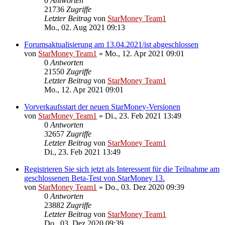
0
Antworten
21736
Zugriffe
Letzter Beitrag
von
StarMoney Team1
Mo., 02. Aug 2021 09:13
Forumsaktualisierung am 13.04.2021/ist abgeschlossen
von
StarMoney Team1
»
Mo., 12. Apr 2021 09:01
0
Antworten
21550
Zugriffe
Letzter Beitrag
von
StarMoney Team1
Mo., 12. Apr 2021 09:01
Vorverkaufsstart der neuen StarMoney-Versionen
von
StarMoney Team1
»
Di., 23. Feb 2021 13:49
0
Antworten
32657
Zugriffe
Letzter Beitrag
von
StarMoney Team1
Di., 23. Feb 2021 13:49
Registrieren Sie sich jetzt als Interessent für die Teilnahme am
geschlossenen Beta-Test von StarMoney 13.
von
StarMoney Team1
»
Do., 03. Dez 2020 09:39
0
Antworten
23882
Zugriffe
Letzter Beitrag
von
StarMoney Team1
Do., 03. Dez 2020 09:39