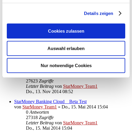
27156
Zugriffe
Letzter Beitrag
von
StarMoney Team1
Do., 08. Jan 2015 11:28
Details zeigen
BEHOBEN: Windows 8.1 (64bit): StarMoney startet nicht
mehr
Cookies zulassen
von
StarMoney Team1
»
Do., 13. Nov 2014 15:33
0
Antworten
26910
Zugriffe
Auswahl erlauben
Letzter Beitrag
von
StarMoney Team1
Do., 13. Nov 2014 15:33
Windows 8.1 (64bit): StarMoney startet nicht mehr
Nur notwendige Cookies
von
StarMoney Team1
»
Do., 13. Nov 2014 08:52
0
Antworten
27623
Zugriffe
Letzter Beitrag
von
StarMoney Team1
Do., 13. Nov 2014 08:52
StarMoney Banking Cloud _ Beta Test
von
StarMoney Team1
»
Do., 15. Mai 2014 15:04
0
Antworten
27318
Zugriffe
Letzter Beitrag
von
StarMoney Team1
Do., 15. Mai 2014 15:04