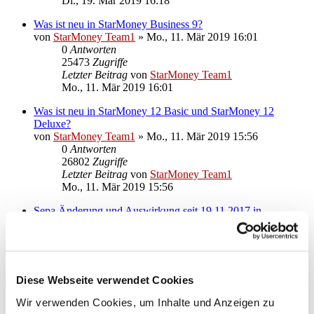
Di., 19. Mär 2019 16:18
Was ist neu in StarMoney Business 9?
von
StarMoney Team1
»
Mo., 11. Mär 2019 16:01
0
Antworten
25473
Zugriffe
Letzter Beitrag
von
StarMoney Team1
Mo., 11. Mär 2019 16:01
Was ist neu in StarMoney 12 Basic und StarMoney 12
Deluxe?
von
StarMoney Team1
»
Mo., 11. Mär 2019 15:56
0
Antworten
26802
Zugriffe
Letzter Beitrag
von
StarMoney Team1
Mo., 11. Mär 2019 15:56
Sepa Änderung und Auswirkung seit 19.11.2017 in
StarMoney 10, StarMoney Plus, StarMoney Business 7
von
StarMoney Team1
»
Mo., 20. Nov 2017 09:22
0
Antworten
27996
Zugriffe
Letzter Beitrag
von
StarMoney Team1
Diese Webseite verwendet Cookies
Mo., 20. Nov 2017 09:22
Wir verwenden Cookies, um Inhalte und Anzeigen zu
Neue Funktionen in StarMoney 11, StarMoney 11 Deluxe