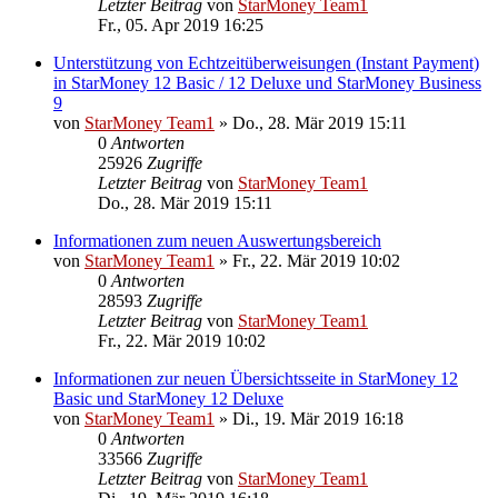
Letzter Beitrag
von
StarMoney Team1
Fr., 05. Apr 2019 16:25
Unterstützung von Echtzeitüberweisungen (Instant Payment)
in StarMoney 12 Basic / 12 Deluxe und StarMoney Business
9
von
StarMoney Team1
»
Do., 28. Mär 2019 15:11
0
Antworten
25926
Zugriffe
Letzter Beitrag
von
StarMoney Team1
Do., 28. Mär 2019 15:11
Informationen zum neuen Auswertungsbereich
von
StarMoney Team1
»
Fr., 22. Mär 2019 10:02
0
Antworten
28593
Zugriffe
Letzter Beitrag
von
StarMoney Team1
Fr., 22. Mär 2019 10:02
Informationen zur neuen Übersichtsseite in StarMoney 12
Basic und StarMoney 12 Deluxe
von
StarMoney Team1
»
Di., 19. Mär 2019 16:18
0
Antworten
33566
Zugriffe
Letzter Beitrag
von
StarMoney Team1