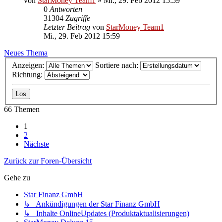
von
StarMoney Team1
»
Mi., 29. Feb 2012 15:59
0
Antworten
31304
Zugriffe
Letzter Beitrag
von
StarMoney Team1
Mi., 29. Feb 2012 15:59
Neues Thema
Anzeigen:
Sortiere nach:
Richtung:
66 Themen
1
2
Nächste
Zurück zur Foren-Übersicht
Gehe zu
Star Finanz GmbH
↳ Ankündigungen der Star Finanz GmbH
↳ Inhalte OnlineUpdates (Produktaktualisierungen)