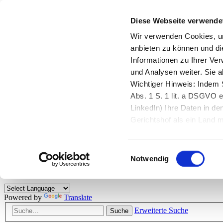
Diese Webseite verwende
Zurück zu StarMoney.de
Login Kundenbereich
Wir verwenden Cookies, um
anbieten zu können und di
Zurück zu StarMoney.de
Informationen zu Ihrer Ve
Login Kundenbereich
und Analysen weiter. Sie 
Zum Inhalt
Wichtiger Hinweis: Indem S
☰
Abs. 1 S. 1 lit. a DSGVO e
LinkedIn) Ihre Daten in 
Herzlich willkommen!
Gerichtshof als ein Land
eingeschätzt. Mehr Informa
Das StarMoney-Forum ist ein Diskussionsforum rund um unsere Prod
Einwilligungsauswahl
Kunden viele nützliche Hilfestellungen und interessante Tipps und Tri
Notwendig
Hinweise: Bitte beachten Sie unsere
Netiquette/Benimmregeln
. Bei S
Powered by
Translate
Erweiterte Suche
Suche