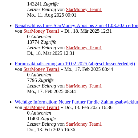
143241
Zugriffe
Letzter Beitrag
von
StarMoney Team1
Mo., 11. Aug 2025 09:01
Neuabschluss Ihres StarMoney-Abos bis zum 31.03.2025 erford
von
StarMoney Team1
»
Di., 18. Mär 2025 12:31
0
Antworten
13774
Zugriffe
Letzter Beitrag
von
StarMoney Team1
Di., 18. Mär 2025 12:31
Forumsaktualisierung am 19.02.2025 (abgeschlossen/erledigt)
von
StarMoney Team1
»
Mo., 17. Feb 2025 08:44
0
Antworten
7795
Zugriffe
Letzter Beitrag
von
StarMoney Team1
Mo., 17. Feb 2025 08:44
Wichtige Information: Neuer Partner für die Zahlungsabwicklu
von
StarMoney Team1
»
Do., 13. Feb 2025 16:36
0
Antworten
11400
Zugriffe
Letzter Beitrag
von
StarMoney Team1
Do., 13. Feb 2025 16:36