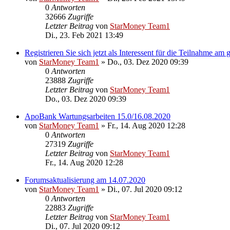
0
Antworten
32666
Zugriffe
Letzter Beitrag
von
StarMoney Team1
Di., 23. Feb 2021 13:49
Registrieren Sie sich jetzt als Interessent für die Teilnahme a
von
StarMoney Team1
»
Do., 03. Dez 2020 09:39
0
Antworten
23888
Zugriffe
Letzter Beitrag
von
StarMoney Team1
Do., 03. Dez 2020 09:39
ApoBank Wartungsarbeiten 15.0/16.08.2020
von
StarMoney Team1
»
Fr., 14. Aug 2020 12:28
0
Antworten
27319
Zugriffe
Letzter Beitrag
von
StarMoney Team1
Fr., 14. Aug 2020 12:28
Forumsaktualisierung am 14.07.2020
von
StarMoney Team1
»
Di., 07. Jul 2020 09:12
0
Antworten
22883
Zugriffe
Letzter Beitrag
von
StarMoney Team1
Di., 07. Jul 2020 09:12