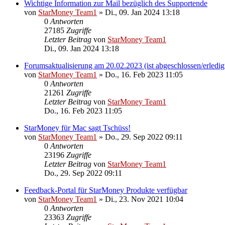
Wichtige Information zur Mail bezüglich des Supportende
von
StarMoney Team1
»
Di., 09. Jan 2024 13:18
0
Antworten
27185
Zugriffe
Letzter Beitrag
von
StarMoney Team1
Di., 09. Jan 2024 13:18
Forumsaktualisierung am 20.02.2023 (ist abgeschlossen/erledig
von
StarMoney Team1
»
Do., 16. Feb 2023 11:05
0
Antworten
21261
Zugriffe
Letzter Beitrag
von
StarMoney Team1
Do., 16. Feb 2023 11:05
StarMoney für Mac sagt Tschüss!
von
StarMoney Team1
»
Do., 29. Sep 2022 09:11
0
Antworten
23196
Zugriffe
Letzter Beitrag
von
StarMoney Team1
Do., 29. Sep 2022 09:11
Feedback-Portal für StarMoney Produkte verfügbar
von
StarMoney Team1
»
Di., 23. Nov 2021 10:04
0
Antworten
23363
Zugriffe