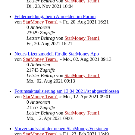
Letzter Beitrag
von
StarMoney Team1
Di., 23. Nov 2021 10:04
Fehlermeldung, beim Anmelden im Forum
von
StarMoney Team1
»
Fr., 20. Aug 2021 16:21
0
Antworten
23929
Zugriffe
Letzter Beitrag
von
StarMoney Team1
Fr., 20. Aug 2021 16:21
Neues Lizenzmodell für die StarMoney App
von
StarMoney Team1
»
Mo., 02. Aug 2021 09:13
0
Antworten
21743
Zugriffe
Letzter Beitrag
von
StarMoney Team1
Mo., 02. Aug 2021 09:13
Forumsaktualisierung am 13.04.2021/ist abgeschlossen
von
StarMoney Team1
»
Mo., 12. Apr 2021 09:01
0
Antworten
21557
Zugriffe
Letzter Beitrag
von
StarMoney Team1
Mo., 12. Apr 2021 09:01
Vorverkaufsstart der neuen StarMoney-Versionen
von
StarMoney Team1
»
Di., 23. Feb 2021 13:49