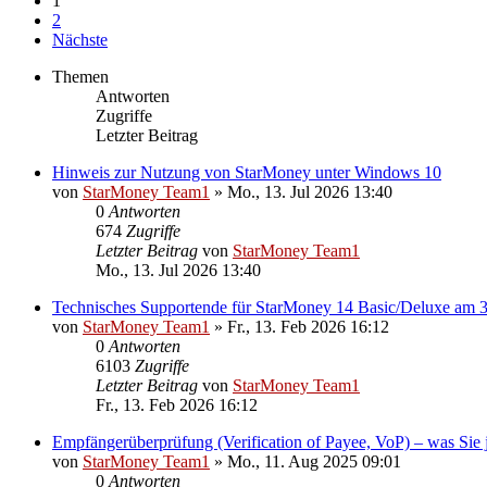
1
2
Nächste
Themen
Antworten
Zugriffe
Letzter Beitrag
Hinweis zur Nutzung von StarMoney unter Windows 10
von
StarMoney Team1
»
Mo., 13. Jul 2026 13:40
0
Antworten
674
Zugriffe
Letzter Beitrag
von
StarMoney Team1
Mo., 13. Jul 2026 13:40
Technisches Supportende für StarMoney 14 Basic/Deluxe am 
von
StarMoney Team1
»
Fr., 13. Feb 2026 16:12
0
Antworten
6103
Zugriffe
Letzter Beitrag
von
StarMoney Team1
Fr., 13. Feb 2026 16:12
Empfängerüberprüfung (Verification of Payee, VoP) – was Sie je
von
StarMoney Team1
»
Mo., 11. Aug 2025 09:01
0
Antworten