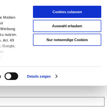
Cookies zulassen
le Medien
ir
Auswahl erlauben
, Werbung
zu nutzen.
Nur notwendige Cookies
. Art. 49
r, Google,
en
au
 (Link s.u.).
ach: Kunden helfen Kunden. Erfahren Sie im Austausch mit anderen
eiter.
g
Details zeigen
 Finanz Support
.