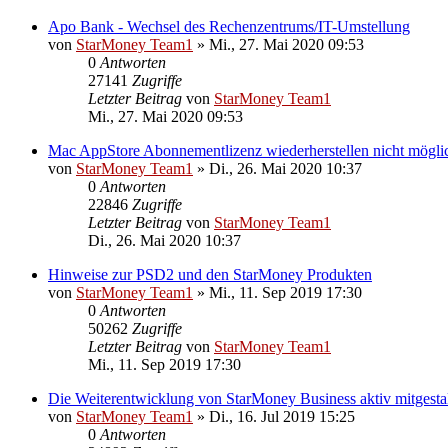
Apo Bank - Wechsel des Rechenzentrums/IT-Umstellung
von
StarMoney Team1
»
Mi., 27. Mai 2020 09:53
0
Antworten
27141
Zugriffe
Letzter Beitrag
von
StarMoney Team1
Mi., 27. Mai 2020 09:53
Mac AppStore Abonnementlizenz wiederherstellen nicht mögli
von
StarMoney Team1
»
Di., 26. Mai 2020 10:37
0
Antworten
22846
Zugriffe
Letzter Beitrag
von
StarMoney Team1
Di., 26. Mai 2020 10:37
Hinweise zur PSD2 und den StarMoney Produkten
von
StarMoney Team1
»
Mi., 11. Sep 2019 17:30
0
Antworten
50262
Zugriffe
Letzter Beitrag
von
StarMoney Team1
Mi., 11. Sep 2019 17:30
Die Weiterentwicklung von StarMoney Business aktiv mitgesta
von
StarMoney Team1
»
Di., 16. Jul 2019 15:25
0
Antworten