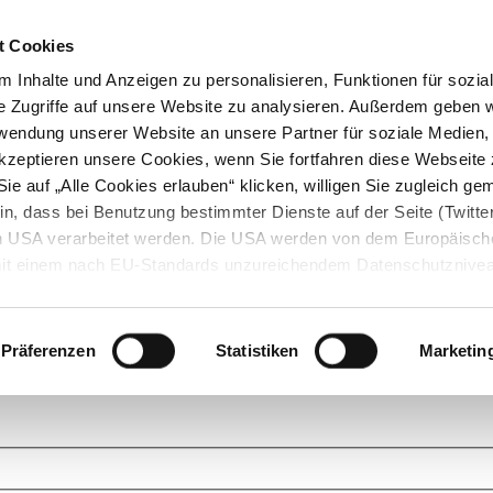
t Cookies
 Inhalte und Anzeigen zu personalisieren, Funktionen für sozia
e Zugriffe auf unsere Website zu analysieren. Außerdem geben w
rwendung unserer Website an unsere Partner für soziale Medien
akzeptieren unsere Cookies, wenn Sie fortfahren diese Webseite 
ie auf „Alle Cookies erlauben“ klicken, willigen Sie zugleich gem
in, dass bei Benutzung bestimmter Dienste auf der Seite (Twitte
den USA verarbeitet werden. Die USA werden von dem Europäisch
 mit einem nach EU-Standards unzureichendem Datenschutznive
tionen dazu finden Sie hier und in unseren Datenschutzrichtlinien
ukte. Das Grundprinzip der StarMoney Community ist dabei ganz einf
cks. Stellen Sie Ihre Fragen und helfen Sie mit Ihrem Wissen anderen w
Präferenzen
Statistiken
Marketin
upportanfragen zu unseren Produkten wenden Sie sich bitte an den
Star