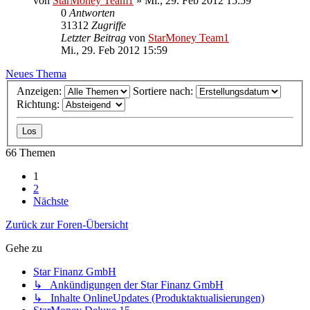
von
StarMoney Team1
»
Mi., 29. Feb 2012 15:59
0
Antworten
31312
Zugriffe
Letzter Beitrag
von
StarMoney Team1
Mi., 29. Feb 2012 15:59
Neues Thema
Anzeigen:
Sortiere nach:
Richtung:
66 Themen
1
2
Nächste
Zurück zur Foren-Übersicht
Gehe zu
Star Finanz GmbH
↳ Ankündigungen der Star Finanz GmbH
↳ Inhalte OnlineUpdates (Produktaktualisierungen)