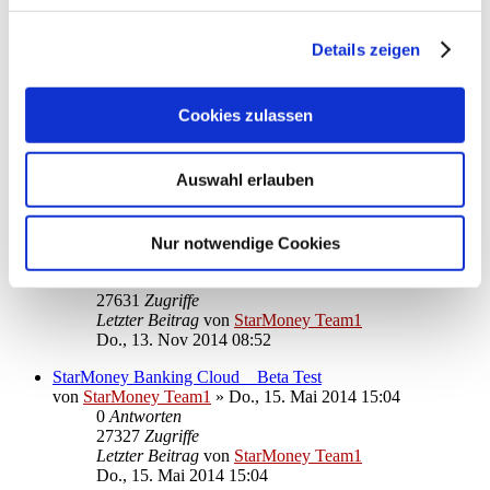
27166
Zugriffe
Letzter Beitrag
von
StarMoney Team1
Do., 08. Jan 2015 11:28
Details zeigen
BEHOBEN: Windows 8.1 (64bit): StarMoney startet nicht
mehr
Cookies zulassen
von
StarMoney Team1
»
Do., 13. Nov 2014 15:33
0
Antworten
26916
Zugriffe
Auswahl erlauben
Letzter Beitrag
von
StarMoney Team1
Do., 13. Nov 2014 15:33
Windows 8.1 (64bit): StarMoney startet nicht mehr
Nur notwendige Cookies
von
StarMoney Team1
»
Do., 13. Nov 2014 08:52
0
Antworten
27631
Zugriffe
Letzter Beitrag
von
StarMoney Team1
Do., 13. Nov 2014 08:52
StarMoney Banking Cloud _ Beta Test
von
StarMoney Team1
»
Do., 15. Mai 2014 15:04
0
Antworten
27327
Zugriffe
Letzter Beitrag
von
StarMoney Team1
Do., 15. Mai 2014 15:04