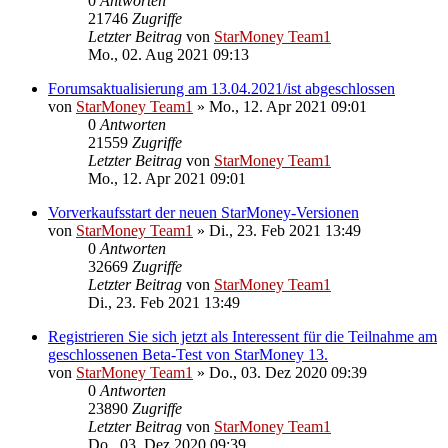
0
Antworten
21746
Zugriffe
Letzter Beitrag
von
StarMoney Team1
Mo., 02. Aug 2021 09:13
Forumsaktualisierung am 13.04.2021/ist abgeschlossen
von
StarMoney Team1
»
Mo., 12. Apr 2021 09:01
0
Antworten
21559
Zugriffe
Letzter Beitrag
von
StarMoney Team1
Mo., 12. Apr 2021 09:01
Vorverkaufsstart der neuen StarMoney-Versionen
von
StarMoney Team1
»
Di., 23. Feb 2021 13:49
0
Antworten
32669
Zugriffe
Letzter Beitrag
von
StarMoney Team1
Di., 23. Feb 2021 13:49
Registrieren Sie sich jetzt als Interessent für die Teilnahme am
geschlossenen Beta-Test von StarMoney 13.
von
StarMoney Team1
»
Do., 03. Dez 2020 09:39
0
Antworten
23890
Zugriffe
Letzter Beitrag
von
StarMoney Team1
Do., 03. Dez 2020 09:39