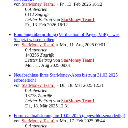
von
StarMoney Team1
»
Fr., 13. Feb 2026 16:12
0
Antworten
6112
Zugriffe
Letzter Beitrag
von
StarMoney Team1
Fr., 13. Feb 2026 16:12
Empfängerüberprüfung (Verification of Payee, VoP) – was
Sie jetzt wissen sollten
von
StarMoney Team1
»
Mo., 11. Aug 2025 09:01
0
Antworten
143256
Zugriffe
Letzter Beitrag
von
StarMoney Team1
Mo., 11. Aug 2025 09:01
Neuabschluss Ihres StarMoney-Abos bis zum 31.03.2025
erforderlich!
von
StarMoney Team1
»
Di., 18. Mär 2025 12:31
0
Antworten
13778
Zugriffe
Letzter Beitrag
von
StarMoney Team1
Di., 18. Mär 2025 12:31
Forumsaktualisierung am 19.02.2025 (abgeschlossen/erledigt)
von
StarMoney Team1
»
Mo., 17. Feb 2025 08:44
0
Antworten