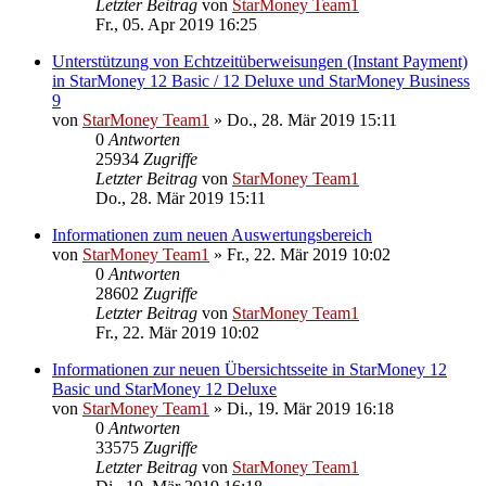
Letzter Beitrag
von
StarMoney Team1
Fr., 05. Apr 2019 16:25
Unterstützung von Echtzeitüberweisungen (Instant Payment)
in StarMoney 12 Basic / 12 Deluxe und StarMoney Business
9
von
StarMoney Team1
»
Do., 28. Mär 2019 15:11
0
Antworten
25934
Zugriffe
Letzter Beitrag
von
StarMoney Team1
Do., 28. Mär 2019 15:11
Informationen zum neuen Auswertungsbereich
von
StarMoney Team1
»
Fr., 22. Mär 2019 10:02
0
Antworten
28602
Zugriffe
Letzter Beitrag
von
StarMoney Team1
Fr., 22. Mär 2019 10:02
Informationen zur neuen Übersichtsseite in StarMoney 12
Basic und StarMoney 12 Deluxe
von
StarMoney Team1
»
Di., 19. Mär 2019 16:18
0
Antworten
33575
Zugriffe
Letzter Beitrag
von
StarMoney Team1