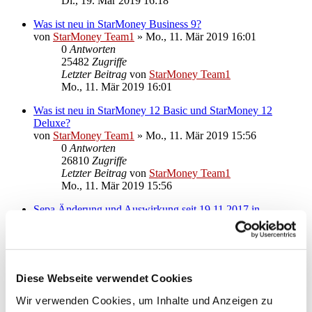
Di., 19. Mär 2019 16:18
Was ist neu in StarMoney Business 9?
von
StarMoney Team1
»
Mo., 11. Mär 2019 16:01
0
Antworten
25482
Zugriffe
Letzter Beitrag
von
StarMoney Team1
Mo., 11. Mär 2019 16:01
Was ist neu in StarMoney 12 Basic und StarMoney 12
Deluxe?
von
StarMoney Team1
»
Mo., 11. Mär 2019 15:56
0
Antworten
26810
Zugriffe
Letzter Beitrag
von
StarMoney Team1
Mo., 11. Mär 2019 15:56
Sepa Änderung und Auswirkung seit 19.11.2017 in
StarMoney 10, StarMoney Plus, StarMoney Business 7
von
StarMoney Team1
»
Mo., 20. Nov 2017 09:22
0
Antworten
28004
Zugriffe
Letzter Beitrag
von
StarMoney Team1
Diese Webseite verwendet Cookies
Mo., 20. Nov 2017 09:22
Wir verwenden Cookies, um Inhalte und Anzeigen zu
Neue Funktionen in StarMoney 11, StarMoney 11 Deluxe